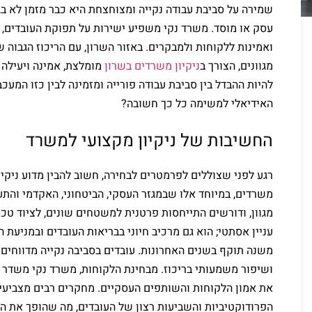
שמירה על סביבת עבודה נקייה ומצוחצחת היא כבר מזמן לא בג
עסק או מוסד. משרד נקי משפיע ישירות על תפוקת העובדים, 
ואמינות ללקוחות ולמבקרים. באזור השרון, עם הריכוז הגבוה ש
מגוונים, הצורך ב
ניקיון משרדים בשרון
מומלצת, אמינה ויעילה ה
להיות ההבדל בין סביבת עבודה פורייה ומזמינה לבין כזו המעכ
האידיאלי למשימה כל כך חשובה?
החשיבות של ניקיון מקצועי למשרד
רגע לפני שצוללים לפרמטרים לבחירה, חשוב להבין מדוע ניקי
משרדים, במיוחד אלו שבמגזר העסקי, הביטחוני, האקדמי והתעש
מגוון, ודורשים התייחסות פרטנית למשטחים שונים, לציוד טכנו
עניין אסתטי; הוא גם מרכיב חיוני בבריאות העובדים ובמניעת 
משנה תוקף בשנים האחרונות. עובדים בסביבה נקייה מדווחים 
ושיפור משמעותי בריכוז. מבחינת הלקוחות, משרד נקי משדר 
את אמון הלקוחות והשותפים העסקיים. מחקרים רבים מצביעים 
הפרודוקטיביות והשביעות רצון של העובדים, מה שהופך את ה