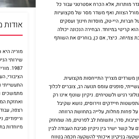
דר מותרות, אלא הכרח אסטרטגי עבור כל
מורל הצוות, ואף משדר מסר של מקצועיות
ל חברות, היי-טק, מוסדות חינוך ועסקים
אודות מ
וא קריטי במיוחד. הבחירה הנכונה יכולה
בת צמיחה. כיצד, אם כן, בוחרים את השותף
מוריה היא 
שירותי הני
1987. 
הציבורי, הע
ון משרדים מצריך התייחסות מקצועית.
התעשייתי וה
ייתי, סופגים עומס תנועה רב, צוברים לכלוך
מתמשכים וחד
לוגי רגיש ולשטיחים. ניקיון שוטף אינו רק
ואחזקת המב
התפשטות חיידקים ווירוסים, נושא שקיבל
רצפה, עבודת
על פחות מחלות, עלייה בתחושת הרווחה
וריפודים, ני
יציבות, סדר, ותשומת לב לפרטים, מה שמחזק
מיוחדות בת
על קשר ישיר בין ניקיון סביבת העבודה לבין
שקעה בניקיון איכותי להשקעה חכמה בטווח