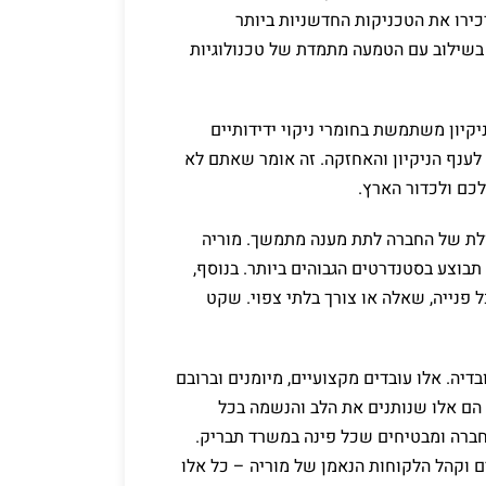
יכירו את הטכניקות החדשניות ביותר
, בשילוב עם הטמעה מתמדת של טכנולוגיות
יקיון משתמשת בחומרי ניקוי ידידותיים
סביבה, המאושרים על ידי משרד הבריאות ועומדים בתקן ISO לענף הניקיון והאחזקה. זה אומר שאתם לא
כם ולכדור הארץ.
כולת של החברה לתת מענה מתמשך. מוריה
בוצע בסטנדרטים הגבוהים ביותר. בנוסף,
מענה מלא ומידי לכל פנייה, שאלה או צורך בלתי צפוי. שקט
בדיה. אלו עובדים מקצועיים, מיומנים וברובם
. הם אלו שנותנים את הלב והנשמה בכל
חברה ומבטיחים שכל פינה במשרד תבריק.
רים האיכותיים וקהל הלקוחות הנאמן של מוריה – כל אלו