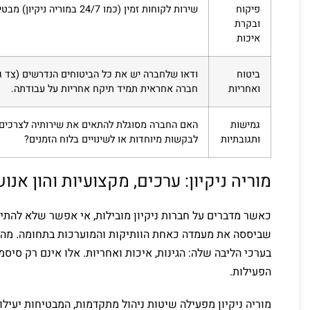
פיקוח
שירות לקוחות זמין (כמו 24/7 במוריה ניקיון) מבטיחה מענה מהיר ויעיל לכל תקלה או צורך.
ובקרת
איכות
ביטוח
ודאו שלחברה יש את כל הביטוחים הנדרשים (צד ג'
ואחריות
חברה אחראית תמיד תיקח אחריות על עבודתה.
גמישות
האם החברה מסוגלת להתאים את שירותיה לצרכים
ותגובתיות
לבקשות מיוחדות או לשינויים בלוח הזמנים?
מוריה ניקיון: ערכים, מקצועיות והון אנוש
כאשר מדברים על חברות ניקיון מובילות, אי אפשר שלא להתייח
שביססה את מעמדה כאחת הוותיקות והמוערכות בתחומה. מה 
בערכי הליבה שלה: הגינות, איכות ואחריות. אלו אינם רק סי
הפעילות.
מוריה ניקיון מפעילה שיטות ניהול מתקדמות, המבטיחות יעיל