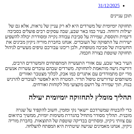
31/12/2025
תוכן עניינים
תחזוקה יומיומית של משרדים היא לא רק עניין של נראות, אלא גם של
יעילות ורווחה. בעיר כמו באר שבע, שבה עסקים רבים פועלים בסביבה
דינמית ותוססת, שמירה על סביבת עבודה נקייה ומסודרת יכולה להשפיע
ישירות על התפוקה של העובדים. אנחנו בחברת מוריה ניקיון מבינים את
החשיבות של סביבה מטופחת, ולכן ריכזנו עבורכם טיפים מעשיים לניהול
תחזוקה שוטפת בצורה חכמה.
העיר באר שבע, עם אזורי התעשייה המתפתחים והמשרדים הרבים,
דורשת גישה מותאמת לתחזוקה. משרדים שבהם עובדים עשרות אנשים
מדי יום מתמודדים עם אתגרים כמו אבק, לכלוך מצטבר ואזורים
משותפים שדורשים טיפול תדיר. המטרה היא לאפשר לעובדים להרגיש
בנוח, תוך שמירה על רושם מקצועי מול לקוחות ואורחים.
תהליך מומלץ לתחזוקה יומיומית יעילה
כדי להבטיח שמשרדכם יישאר נקי ומזמין, חשוב להקפיד על שגרה
מובנית. תהליך מסודר מתחיל בהגדרת משימות יומיות, ממשיך בתיאום
עם צוותי ניקיון, ומסתיים בבדיקה שוטפת של התוצאות. בחברת מוריה
ניקיון, אנחנו מאמינים שגישה שיטתית היא המפתח להצלחה.