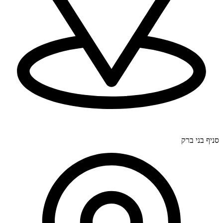
דרך בר יהודה 300, חיפה (סניף ראשי).
סניף בני ברק