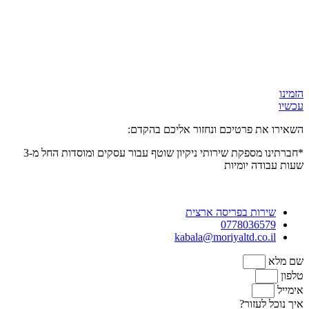
הזמינו
עכשיו
השאירו את פרטיכם ונחזור אליכם בהקדם:
*חברתינו מספקת שירותי ניקיון שוטף עבור עסקים ומוסדות
החל מ-3
שעות
עבודה יומיות
שירות בפריסה ארצית
0778036579
kabala@moriyaltd.co.il
שם מלא
טלפון
אימייל
איך נוכל לעזור?