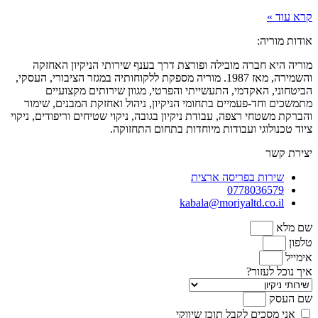
קרא עוד »
אודות מוריה:
מוריה היא חברה מובילה ופורצת דרך בענף שירותי הניקיון האחזקה
והשמירה, מאז 1987. מוריה מספקת ללקוחותיה במגזר הציבורי, העסקי,
הביטחוני, האקדמי, התעשייתי והפרטי, מגוון שירותים מקצועיים
מתמשכים וחד-פעמיים בתחומי הניקיון, ניהול ואחזקת המבנים, שימור
והברקת משטחי רצפה, עבודת ניקיון בגובה, ניקוי שטיחים וריפודים, ניקוי
ציוד טכנולוגי ועבודות מיוחדות בתחום התחזוקה.
יצירת קשר
שירות בפריסה ארצית
0778036579
kabala@moriyaltd.co.il
שם מלא
טלפון
אימייל
איך נוכל לעזור?
שם העסק
אני מסכים לקבל תוכן שיווקי