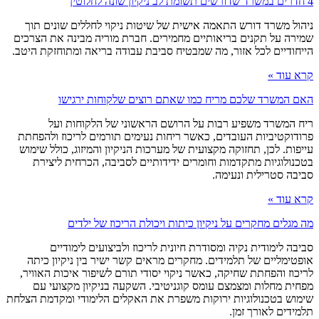
4 חדרים במשרד שדורשים תשומת לב ניקיון שונה לחלוטין
ניהול משרד דורש התאמה אישית של שיטות ניקוי לחללים שונים תוך
שמירה על תקנים בריאותיים מחמירים. חברת מוריה מבינה את הצרכים
הייחודיים לכל אזור, מה שמבטיח סביבת עבודה בריאה ומתוחזקת היטב.
קרא עוד »
האם המשרד שלכם מריח כמו שאתם רוצים שלקוחות ירגישו
ריח המשרד משפיע רבות על הרושם הראשוני של הלקוחות ועל
פרודוקטיביות העובדים, כאשר ריחות נעימים תורמים לריכוז ולהפחתת
עייפות. לכן, תחזוקה מקצועית של מערכות הניקיון והמיזוג, כולל שימוש
בטכנולוגיות מתקדמות וחומרים ידידותיים לסביבה, הכרחית ליצירת
סביבה סטרילית ונעימה.
קרא עוד »
מה מגלים מחקרים על ניקיון כיתות ויכולת הריכוז של ילדים
סביבה לימודית נקיה ומסודרת חיונית לריכוז ולביצועים לימודיים
אופטימליים של תלמידים. מחקרים מראים קשר ישיר בין ניקיון כיתה
לריכוז והפחתת שחיקה, כאשר ניקוי יסודי תורם לשיפור איכות האוויר,
מפחית מחלות ומצמצם עומס קוגניטיבי. השקעה בניקיון מקצועי עם
שימוש בטכנולוגיות ירוקות משפרת את האקלים הלימודי ומקדמת הצלחת
תלמידים לאורך זמן.