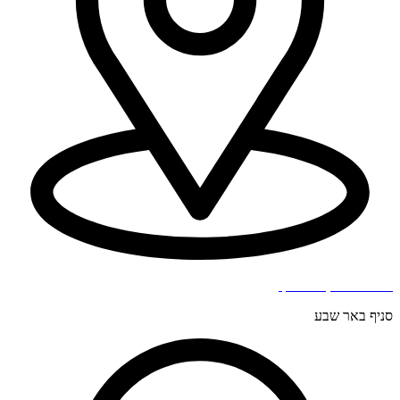
בר כוכבא 4, בני ברק.
סניף באר שבע