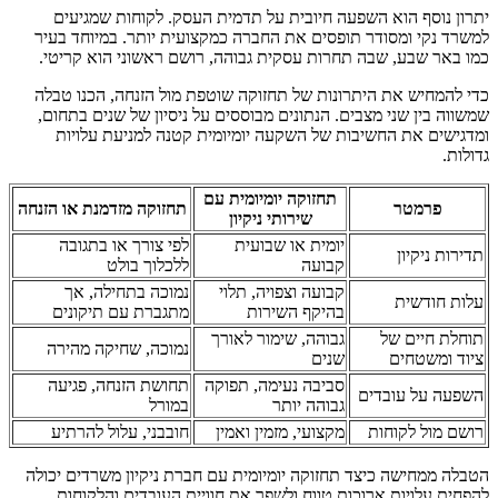
יתרון נוסף הוא השפעה חיובית על תדמית העסק. לקוחות שמגיעים
למשרד נקי ומסודר תופסים את החברה כמקצועית יותר. במיוחד בעיר
כמו באר שבע, שבה תחרות עסקית גבוהה, רושם ראשוני הוא קריטי.
כדי להמחיש את היתרונות של תחזוקה שוטפת מול הזנחה, הכנו טבלה
שמשווה בין שני מצבים. הנתונים מבוססים על ניסיון של שנים בתחום,
ומדגישים את החשיבות של השקעה יומיומית קטנה למניעת עלויות
גדולות.
תחזוקה יומיומית עם
פרמטר
תחזוקה מזדמנת או הזנחה
שירותי ניקיון
יומית או שבועית
לפי צורך או בתגובה
תדירות ניקיון
קבועה
ללכלוך בולט
קבועה וצפויה, תלוי
נמוכה בתחילה, אך
עלות חודשית
בהיקף השירות
מתגברת עם תיקונים
תוחלת חיים של
גבוהה, שימור לאורך
נמוכה, שחיקה מהירה
ציוד ומשטחים
שנים
סביבה נעימה, תפוקה
תחושת הזנחה, פגיעה
השפעה על עובדים
גבוהה יותר
במורל
רושם מול לקוחות
מקצועי, מזמין ואמין
חובבני, עלול להרתיע
הטבלה ממחישה כיצד תחזוקה יומיומית עם חברת ניקיון משרדים יכולה
להפחית עלויות ארוכות טווח ולשפר את חוויית העובדים והלקוחות.