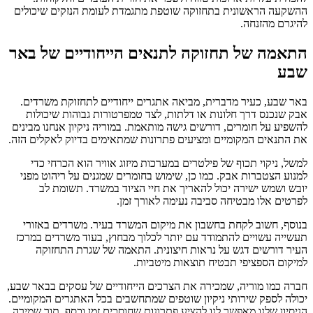
ההשקעה הראשונית בתחזוקה שוטפת מתגמדת לעומת הנזקים שיכולים
להיגרם מהזנחה.
התאמה של תחזוקה לתנאים הייחודיים של באר
שבע
באר שבע, כעיר מדברית, מביאה אתגרים ייחודיים לתחזוקת משרדים.
אבק שנכנס דרך חלונות או דלתות, לצד טמפרטורות גבוהות שיכולות
להשפיע על חומרים, דורשים גישה מותאמת. במוריה ניקיון אנחנו מבינים
את התנאים המקומיים ומציעים פתרונות שמתאימים בדיוק לאקלים הזה.
למשל, ניקוי תכוף של פילטרים במערכות מיזוג אוויר הוא הכרחי כדי
למנוע הצטברות אבק. כמו כן, שימוש בחומרים שמגנים על ריהוט מפני
יובש ושמש ישירה יכול להאריך את חיי הציוד במשרד. תשומת לב
לפרטים אלו מבטיחה סביבה נעימה לאורך זמן.
בנוסף, חשוב לקחת בחשבון את מיקום המשרד בעיר. משרדים באזורי
תעשייה עשויים להתמודד עם יותר לכלוך מבחוץ, בעוד משרדים במרכז
העיר דורשים דגש על נראות חיצונית. התאמה של שגרת התחזוקה
למיקום הספציפי תבטיח תוצאות מיטביות.
חברה כמו מוריה, שמכירה את הצרכים הייחודיים של עסקים בבאר שבע,
יכולה לספק שירותי ניקיון שוטפים שמתחשבים בכל האתגרים המקומיים.
הניסיון שלנו מאפשר לנו להציע פתרונות שחוסכים זמן וכסף, תוך שמירה