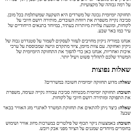
על רמה גבוהה של מקצועיות.
תחזוקה יומיומית נכונה של משרדים היא השקעה שמשתלמת בכל מובן.
סביבה נקייה משפרת את רווחת העובדים, מותירה רושם חיובי על
לקוחות, ומונעת עלויות מיותרות בעתיד, במיוחד בתנאים הייחודיים של
עיר כמו באר שבע.
אנחנו במוריה ניקיון מחויבים לעזור לעסקים לשמור על סטנדרט גבוה של
ניקיון ואחזקה. עם צוות מיומן, ציוד מתקדם וגישה שמבוססת על ערכי
איכות ואחריות, אנחנו כאן כדי להפוך את התחזוקה היומיומית של
המשרד שלכם לתהליך פשוט ויעיל יותר.
שאלות נפוצות
שאלה:
מדוע תחזוקה יומיומית חשובה במשרדים?
תשובה:
תחזוקה יומיומית מבטיחה סביבת עבודה נקייה ונעימה, משפרת
את התפוקה ומותירה רושם חיובי על לקוחות.
שאלה:
כיצד ניתן להתאים את תחזוקת המשרד לאתגרי מזג האוויר בבאר
שבע?
תשובה:
באמצעות ניקוי תכוף של פילטרים במערכות מיזוג אוויר ושימוש
בחומרים מיוחדים שמגנים על הציוד מפני אבק ויובש.