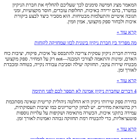
המאמר מציג חמישה סימנים לכך שעליכם להחליף את חברת הניקיון
במשרד, בהם ירידה באיכות, תחלופת עובדים, חוסר מקצועיות, זמני
תגובה איטיים והתעלמות מבטיחות. הוא מסביר כיצד לבצע ביקורת
איכות ולבחור ספק מקצועי, אמין וזמין.
קרא עוד »
מה מפריד בין חברת ניקיון בינונית לכזו שמחזיקה לקוחות
בחירת חברת ניקיון עסקית צריכה להתבסס על איכות, פיקוח, יציבות כוח
האדם, זמינות והתאמה לצורכי המבנה—not רק על המחיר. ספק מקצועי
מבטיח שירות עקבי, תחזוקה יעילה וסביבת עבודה נקייה, בטוחה ומכבדת
לאורך זמן.
קרא עוד »
4 דברים שחברת ניקיון אמינה לא תספר לכם לפני חתימה
בחירת ספק שירותי ניקיון היא החלטה ניהולית קריטית שאינה מסתכמת
רק בהשוואת מחירים. יש לבחון קריטריונים כמו יציבות תעסוקתית,
עמידה בתקני איכות, הכשרה מתאימה ושקיפות על עלויות נוספות
פוטנציאליות, כדי להבטיח רמת תחזוקה גבוהה ואמינות לאורך זמן.
קרא עוד »