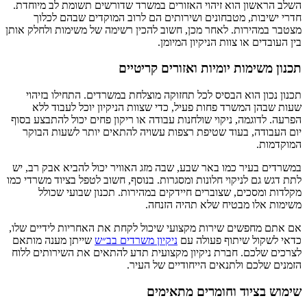
השלב הראשון הוא זיהוי האזורים במשרד שדורשים תשומת לב מיוחדת.
חדרי ישיבות, מטבחונים ושירותים הם לרוב המוקדים שבהם לכלוך
מצטבר במהירות. לאחר מכן, חשוב להכין רשימה של משימות ולחלק אותן
בין העובדים או צוות הניקיון המיומן.
תכנון משימות יומיות ואזורים קריטיים
תכנון נכון הוא הבסיס לכל תחזוקה מוצלחת במשרדים. התחילו בזיהוי
שעות שבהן המשרד פחות פעיל, כדי שצוות הניקיון יוכל לעבוד ללא
הפרעה. לדוגמה, ניקוי שולחנות עבודה או ריקון פחים יכול להתבצע בסוף
יום העבודה, בעוד שטיפת רצפות עשויה להתאים יותר לשעות הבוקר
המוקדמות.
במשרדים בעיר כמו באר שבע, שבה מזג האוויר יכול להביא אבק רב, יש
לתת דגש גם לניקוי חלונות ומסגרות. בנוסף, חשוב לטפל בציוד משרדי כמו
מקלדות ומסכים, שצוברים חיידקים במהירות. תכנון שבועי שכולל
משימות אלו מבטיח שלא תהיה הזנחה.
אם אתם מחפשים שירות מקצועי שיכול לקחת את האחריות לידיים שלו,
כדאי לשקול שיתוף פעולה עם
ניקיון משרדים בב״ש
שייתן מענה מותאם
לצרכים שלכם. חברת ניקיון מקצועית תדע להתאים את השירותים ללוח
הזמנים שלכם ולתנאים הייחודיים של העיר.
שימוש בציוד וחומרים מתאימים