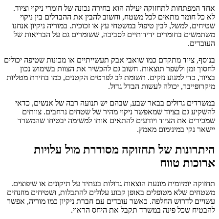
אחד המפתחות לתחזוקה יעילה הוא בחירה נכונה של חומרי ניקוי וציוד.
לא כל חומר מתאים לכל משטח, וחשוב להבין את ההבדלים בין ניקוי
שטיחים, למשל, לבין טיפול במשטחי עץ או זכוכית. במוריה ניקיון אנחנו
משתמשים בחומרים ידידותיים לסביבה, ששומרים גם על הבריאות של
העובדים.
בנוסף, ציוד מתקדם כמו שואבי אבק תעשייתיים או מכונות שטיפה יכולים
לחסוך זמן ולשפר תוצאות. חשוב גם להכשיר את הצוות בשימוש נכון
בציוד, כדי למנוע נזקים. תשומת לב לפרטים הקטנים, כמו בחירת מטליות
מיקרופייבר, יכולה לעשות הבדל גדול.
במשרדים גדולים בבאר שבע, שבהם יש תנועה רבה של אנשים, כדאי
להשקיע גם בציוד שמאפשר ניקוי מהיר של שטחים נרחבים. צוותים
שמכירים את הציוד ויודעים להתאים אותו למשימה יבטיחו שהמשרד
יישאר נקי במינימום מאמץ.
היתרונות של תחזוקה מסודרת מול עלויות
ארוכות טווח
תחזוקה יומיומית מונעת הוצאות גדולות בעתיד על תיקונים או שיפוצים.
משטחים שלא מטופלים באופן קבוע עלולים להתבלות, ושטיחים מוזנחים
עשויים לדרוש החלפה. כאשר עובדים עם חברת ניקיון כמו מוריה, אפשר
להבטיח שכל פינה במשרד תקבל את היחס הראוי.