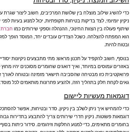
השילוב המנצח: ניקיון, סדר ובטיחות
כדי להשיג שילוב מוצלח בין שלושת המרכיבים, חשוב ליצור שגרת ע
ניקיון יומיומי, לצד בדיקות בטיחות תקופתיות, יכול למנוע בעיות לפנ
שיתוף פעולה בין הצוות החינוכי, ההנהלה וספקי שירותים כמו
חברת ני
הוא המפתח להצלחה. כשכל הצדדים עובדים יחד, המוסד הופך למקו
ובטוח להיות.
בנוסף, חשוב להקפיד על תכנון מראש: מתי מתבצעים ניקיונות יסודיי
באזורים עמוסים במיוחד, ואיך דואגים שחומרים מסוכנים יהיו מחוץ ל
פרואקטיבית כזו מבטיחה שהסביבה תישאר מזמינה ובטוחה לאורך זמן
גאים לקחת חלק בתהליך הזה, ולהציע פתרונות מותאמים לכל מוסד.
דוגמאות מעשיות ליישום
כדי להמחיש איך ניתן לשלב בין ניקיון, סדר ובטיחות, אפשר להסתכל
דוגמאות פשוטות. ניקיון חדרי שירותים צריך להתבצע בתדירות גבוה
בחומרים מתאימים, כדי למנוע החלקות וזיהומים. סידור כיתות בסוף