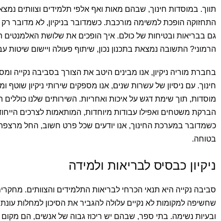
תווך. במוסדות חינוך, שבהם מאות ואף אלפי תלמידים וצוותים נמצאי
התחזוקה הופכת למשימה מורכבת. כשמדובר בניקיון, לא מדובר רק
גם בבריאות ובטיחות של כולם. איך הופכים את שלושת האלמנטים ה
הרמוני? התשובה נמצאת בתכנון נכון, שיתוף פעולה ויישום שיטות עבו
בחברת מוריה ניקיון, אנו מבינים היטב את הצורך בסביבה נקייה ומ
חינוך. עם ניסיון של עשרות שנים, אנו מספקים שירותי ניקיון שוטף ומק
מוסדות, תוך שימת דגש על איכות ואחריות. השירותים שלנו כוללים 
הברקת משטחים ואפילו עבודות מיוחדות, המותאמות לצרכים הייחודי
כשמדובר במערכת החינוך, אנו יודעים שכל פרט חשוב, החל מרצפה נ
בטוחה.
ניקיון כבסיס לבריאות ולמידה
סביבה נקייה היא תנאי הכרחי לבריאות התלמידים והצוותים. מחקרי
שחשיפה למקומות לא נקיים עלולה להגביר את הסיכון למחלות עונתיו
ובעיות נשימה. בתי ספר, שבהם יש ריכוז גבוה של אנשים, הם מקום 