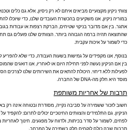
צוותי ניקיון מקצועיים מביאים איתם לא רק ניסיון, אלא גם כלים וטכנ
במוריה ניקיון, אנו משקיעים בהכשרת העובדים שלנו, כדי שיוכלו לה
אתגר. בין אם מדובר בניקוי שטיחים, הברקת רצפות או עבודות בגוב
שהתוצאה תהיה ברמה הגבוהה ביותר. הצוותים שלנו פועלים גם תחת
כדי לשמור על איכות עקבית.
בנוסף, אנו מקפידים על גמישות בשעות העבודה, כדי שלא להפריע ל
בין אם הניקיון נעשה לפני תחילת היום או לאחריו, אנו דואגים שהמוסד
לפעילות ללא דיחוי. היכולת להתאים את השירותים שלנו לצרכים הספ
מוסד היא חלק מה-DNA של החברה.
תרבות של אחריות משותפת
חשוב לזכור ששמירה על סביבה נקייה, מסודרת ובטוחה אינה רק באח
הניקיון. גם התלמידים והצוותים החינוכיים יכולים לתרום: להקפיד ע
לפחים, לשמור על סדר בכיתות, ולדווח על מפגעים. חינוך לאחריות 
תרבות שבה כולם לוקחים חלק בשמירה על המרחב.