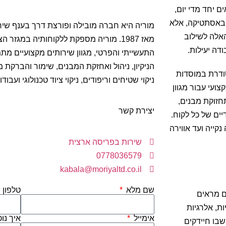
ם יחד מדי יום,
 באסתטיקה, אלא
מוריה היא חברה מובילה ופורצת דרך בענף שירו
אלה לשילוב
מאז 1987. מוריה מספקת ללקוחותיה במגזר 
דה יעילות.
התעשייתי והפרטי, מגוון שירותים מקצועיים מ
הניקיון, ניהול ואחזקת המבנים, שימור והברקת מ
סודרת במוסדות
ניקוי שטיחים וריפודים, ניקוי ציוד טכנולוגי ועב
צועי עבור מגוון
תחזוקת מבנים,
יצירת קשר
ים של כל לקוח.
קייה ועד אווירה
שירות בפריסה ארצית
0778036579
kabala@moriyaltd.co.il
שם מלא
טלפון
ם מראים
ת, אלרגיות
אימייל
איך נו
שבו חיידקים