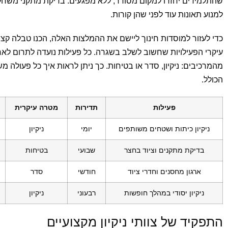
שהתלמידים יחזרו למקום מסודר, ללא מפגעים. בדיקת מתקני משחק
למנוע תאונות עוד לפני שהן קורות.
כדי לעזור למוסדות חינוך ליישם את ההמלצות האלה, הכנו טבלה 
עיקרי הפעילויות שחשוב לשלב בשגרה. כל פעילות נועדה לתרום לאח
מהמרכיבים: ניקיון, סדר או בטיחות. כך ניתן לראות איך כל פעולה
הכולל.
פעילות
תדירות
מטרה עיקרית
ניקיון כיתות ושטחים משותפים
יומי
ניקיון
בדיקת מתקנים וציוד בחצר
שבועי
בטיחות
ארגון מחסנים וחדרי ציוד
חודשי
סדר
ניקיון יסודי במהלך חופשות
רבעוני
ניקיון
התפקיד של צוותי ניקיון מקצועיים