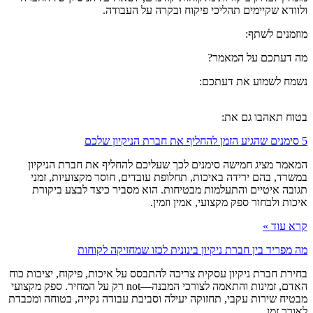
ולוודא שקיימים תהליכי פיקוח ובקרה על העבודה.
מוזמנים לשתף:
מה דעתכם על המאמר?
נשמח לשמוע את דעתכם:
בטוח תאהבו גם את:
5 סימנים שהגיע הזמן להחליף את חברת הניקיון שלכם
המאמר מציג חמישה סימנים לכך שעליכם להחליף את חברת הניקיון
במשרד, בהם ירידה באיכות, תחלופת עובדים, חוסר מקצועיות, זמני
תגובה איטיים והתעלמות מבטיחות. הוא מסביר כיצד לבצע ביקורת
איכות ולבחור ספק מקצועי, אמין וזמין.
קרא עוד »
מה מפריד בין חברת ניקיון בינונית לכזו שמחזיקה לקוחות
בחירת חברת ניקיון עסקית צריכה להתבסס על איכות, פיקוח, יציבות כוח
האדם, זמינות והתאמה לצורכי המבנה—not רק על המחיר. ספק מקצועי
מבטיח שירות עקבי, תחזוקה יעילה וסביבת עבודה נקייה, בטוחה ומכבדת
לאורך זמן.