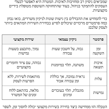
שמביאים ניסיון רב ומחויבות לאיכות. המטרה היא לאפשר לבעלי
העסקים להתמקד בניהול, בעוד שהתחזוקה השוטפת מטופלת בידיים
מקצועיות.
כדי להמחיש את ההבדלים בין גישות שונות לניקיון משרדים, בואו נבחן
כמה פרמטרים מרכזיים שיכולים לסייע בבחירת השירות המתאים ביותר
לעסק שלכם:
פרמטר
ניקיון עצמאי
שירות מקצועי
זמן
גבוה, על חשבון שעות
נמוך, מתבצע בשעות
השקעה
עבודה
גמישות
איכות
גבוהה, עם ציוד וחומרים
משתנה, תלוי במיומנות
תוצאה
מקצועיים
נראית נמוכה, אך כוללת
מותאמת לשירות, ללא
עלות
זמן עבודה אבוד
הפרעות לעסק
מוגבלת, תלוי בעובדים
מלאה, בהתאם ללוח
גמישות
זמינים
זמנים של המשרד
הטבלה הזו ממחישה כיצד בחירה בשירות מקצועי יכולה לחסוך זמן, לשפר