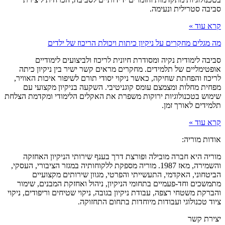
סביבה סטרילית ונעימה.
קרא עוד »
מה מגלים מחקרים על ניקיון כיתות ויכולת הריכוז של ילדים
סביבה לימודית נקיה ומסודרת חיונית לריכוז ולביצועים לימודיים
אופטימליים של תלמידים. מחקרים מראים קשר ישיר בין ניקיון כיתה
לריכוז והפחתת שחיקה, כאשר ניקוי יסודי תורם לשיפור איכות האוויר,
מפחית מחלות ומצמצם עומס קוגניטיבי. השקעה בניקיון מקצועי עם
שימוש בטכנולוגיות ירוקות משפרת את האקלים הלימודי ומקדמת הצלחת
תלמידים לאורך זמן.
קרא עוד »
אודות מוריה:
מוריה היא חברה מובילה ופורצת דרך בענף שירותי הניקיון האחזקה
והשמירה, מאז 1987. מוריה מספקת ללקוחותיה במגזר הציבורי, העסקי,
הביטחוני, האקדמי, התעשייתי והפרטי, מגוון שירותים מקצועיים
מתמשכים וחד-פעמיים בתחומי הניקיון, ניהול ואחזקת המבנים, שימור
והברקת משטחי רצפה, עבודת ניקיון בגובה, ניקוי שטיחים וריפודים, ניקוי
ציוד טכנולוגי ועבודות מיוחדות בתחום התחזוקה.
יצירת קשר