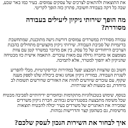
את התוצאות ולהתאים לצרכים של עסקים עמוסים. בעיר כמו באר שבע,
שבה כל דקה בעבודה חשובה, פתרון כזה הופך לקריטי.
מה הופך שירותי ניקיון ליעילים בעבודה
מסודרת?
עבודה מסודרת במשרדים עמוסים דורשת גישה מתוכננת, שמתחשבת
בדינמיות של סביבת העבודה. שירותי ניקיון מקצועיים מתחילים בהבנת
הצרכים הייחודיים של כל עסק, בין אם מדובר במשרד קטן עם צוות
מצומצם או בחברה גדולה עם מאות עובדים. התאמה אישית כזו מבטיחה
שהניקיון לא יהפוך למטרד, אלא לתמיכה.
חשוב גם שהצוות המבצע יפעל במהירות ובדיסקרטיות, מבלי להפריע
לשגרת העבודה. במוריה ניקיון אנחנו גאים ביכולת שלנו לספק מענה
שקוף, עם עובדים שיודעים לזהות את האזורים שדורשים תשומת לב
מיוחדת, גם בשעות לא שגרתיות.
בנוסף, שימוש בטכנולוגיות מתקדמות ובחומרים ידידותיים לסביבה מבטיח
שכל משימה מתבצעת בסטנדרטים גבוהים. חברת ניקיון משרדים
שמכירה את האתגרים של משרדים בעיר יכולה להבטיח תוצאות
מרשימות, גם כשהזמן קצר והדרישות גבוהות.
איך לבחור את השירות הנכון לעסק שלכם?