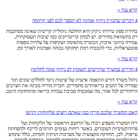
קרא עוד »
4 דברים שחברת ניקיון אמינה לא תספר לכם לפני חתימה
בחירת ספק שירותי ניקיון היא החלטה ניהולית קריטית שאינה מסתכמת
רק בהשוואת מחירים. יש לבחון קריטריונים כמו יציבות תעסוקתית,
עמידה בתקני איכות, הכשרה מתאימה ושקיפות על עלויות נוספות
פוטנציאליות, כדי להבטיח רמת תחזוקה גבוהה ואמינות לאורך זמן.
קרא עוד »
4 חדרים במשרד שדורשים תשומת לב ניקיון שונה לחלוטין
ניהול משרד דורש התאמה אישית של שיטות ניקוי לחללים שונים תוך
שמירה על תקנים בריאותיים מחמירים. חברת מוריה מבינה את הצרכים
הייחודיים לכל אזור, מה שמבטיח סביבת עבודה בריאה ומתוחזקת היטב.
קרא עוד »
האם המשרד שלכם מריח כמו שאתם רוצים שלקוחות ירגישו
ריח המשרד משפיע רבות על הרושם הראשוני של הלקוחות ועל
פרודוקטיביות העובדים, כאשר ריחות נעימים תורמים לריכוז ולהפחתת
עייפות. לכן, תחזוקה מקצועית של מערכות הניקיון והמיזוג, כולל שימוש
בטכנולוגיות מתקדמות וחומרים ידידותיים לסביבה, הכרחית ליצירת