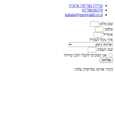
שירות בפריסה ארצית
0778036579
kabala@moriyaltd.co.il
שם מלא
טלפון
אימייל
איך נוכל לעזור?
שם העסק
אני מסכים לקבל תוכן שיווקי
שליחה
בקרו אותנו בפייסוק שלנו: