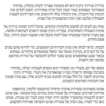
בחירת שירותי ניקיון היא לא משימה שצריך לקחת בקלות, במיוחד
כשמדובר בעסקים בעיר שבה הכל קורה במהירות. חשוב לבדוק את
הניסיון של החברה, את היכולת שלה להתאים את השירותים לשעות
הפעילות שלכם ואת רמת המקצועיות של הצוות.
שווה גם לשים לב למשוב מלקוחות קודמים, שיכול לתת תמונה ברורה על
איכות העבודה והמחויבות. במוריה ניקיון אנחנו דואגים לשקיפות מלאה,
עם מערך פיקוח שמבטיח שכל לקוח מקבל את המענה הטוב ביותר, בכל
פעם מחדש.
לבסוף, כדאי לבחון את מגוון השירותים המוצעים, כדי לוודא שהם עונים
על כל הצרכים, מניקיון שוטף ועד טיפול במשטחים מיוחדים. עסקים
בבאר שבע שמחפשים שקט נפשי יכולים להסתמך על שירות מותאם
שחוסך זמן ודאגות.
בסופו של יום, משרד נקי ומסודר הוא הבסיס לעבודה יעילה, במיוחד
בסביבה עמוסה ודינמית כמו זו שמאפיינת את העיר. במוריה ניקיון
מחויבים להפוך כל חלל עבודה למקום שכיף להגיע אליו, עם צוות שמבין
את חשיבות הפרטים הקטנים.
אנחנו מאמינים ששירות איכותי מתחיל בהקשבה ללקוח, בהתאמה
מדויקת לצרכים ובשמירה על סטנדרטים גבוהים בכל משימה. אם אתם
רוצים להבטיח שהמשרד שלכם יהיה תמיד מוכן לעוד יום עבודה, אנחנו
כאן כדי לעזור, עם ניסיון של עשרות שנים ותשוקה אמיתית למקצוע.