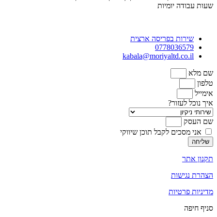
שעות
עבודה יומיות
שירות בפריסה ארצית
0778036579
kabala@moriyaltd.co.il
שם מלא
טלפון
אימייל
איך נוכל לעזור?
שם העסק
אני מסכים לקבל תוכן שיווקי
שליחה
תקנון אתר
הצהרת נגישות
מדיניות פרטיות
סניף חיפה