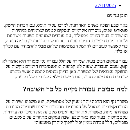
27/11/2025
תוכן עניינים
באר שבע הפכה בשנים האחרונות למרכז עסקי תוסס, עם חברות הייטק,
סטארט-אפים, מוסדות אקדמיים ועסקים קטנים שצומחים במהירות.
המשרדים בעיר הומים מפעילות, עם עובדים שמגיעים בשעות משתנות
ולוחות זמנים דינמיים. סביבת עבודה כזו דורשת סדר וניקיון ברמה גבוהה,
כדי לאפשר לעובדים להתמקד במשימות שלהם מבלי להתמודד עם לכלוך
או בלגן.
עבור עסקים רבים בעיר, שמירה על חלל עבודה נקי ומסודר היא אתגר לא
קטן. עומס העבודה, שעות לא קבועות ואינטנסיביות היומיום מקשות על
תחזוקה עצמאית של המשרד. כאן בדיוק נכנסים לתמונה אנשי מקצוע
שיודעים לתת מענה מדויק, עם גמישות מלאה לצרכים של כל עסק.
למה סביבת עבודה נקייה כל כך חשובה?
משרד נקי הוא הרבה יותר מעניין של אסתטיקה, הוא משפיע ישירות על
הפרודוקטיביות והמורל של העובדים. מחקרים מראים שסביבה מסודרת
מפחיתה מתח, משפרת את הריכוז ואפילו מקטינה את הסיכוי להיעדרויות
עקב מחלות. בעיר כמו באר שבע, שבה עסקים מתחרים על טאלנטים
מובילים, חלל עבודה מזמין יכול להפוך ליתרון משמעותי.