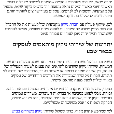
יתרה מזאת, לקוחות ושותפים עסקיים שמגיעים למשרד מקבלים רושם
ראשוני חיובי כאשר המקום נראה מטופח. זהו כרטיס ביקור שקט, שמעיד
על מקצועיות ותשומת לב לפרטים. עסקים בעיר שרוצים להותיר חותם
חיובי חייבים להשקיע בתחזוקה שוטפת.
לכן, שיתוף פעולה עם
חברת ניקיון
מקצועית יכול לעשות את כל ההבדל.
עם צוות מיומן שיודע להתמודד עם לוחות זמנים צפופים, אפשר להבטיח
שהמשרד תמיד יהיה מוכן לעוד יום עבודה עמוס.
יתרונות של שירותי ניקיון מותאמים לעסקים
בבאר שבע
כשמדובר בניהול משרדים בעיר דינמית כמו באר שבע, גמישות היא שם
המשחק. שירותי ניקיון שיודעים להתאים את עצמם לשעות הפעילות של
העסק, בין אם זה מוקדם בבוקר או מאוחר בערב, מבטיחים שהעבודה לא
תופרע. חברות מקומיות שמכירות את הצרכים הייחודיים של עסקים
באזור יכולות לספק מענה מותאם אישית.
בנוסף, שימוש בציוד מתקדם ובחומרים איכותיים מבטיח תוצאות ברמה
גבוהה, מבלי לפגוע בסביבה או בבריאות העובדים. משרדים עמוסים
דורשים ניקיון יסודי, שמגיע עד לפרטים הקטנים, כמו ניקוי שטיחים,
הברקת רצפות או אבק ממשטחים טכנולוגיים.
למי שמחפש פתרון מקיף, כדאי לשקול שירותי
ניקיון משרדים בב״ש