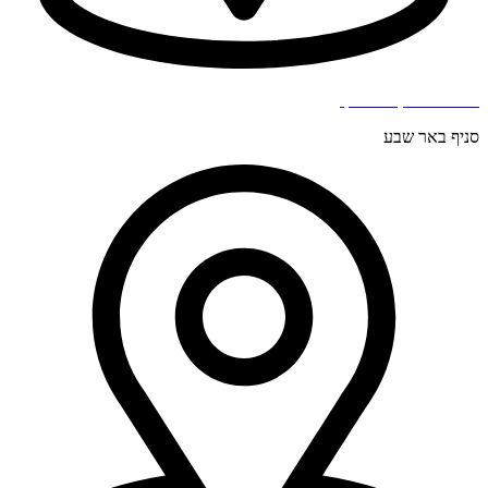
בר כוכבא 4, בני ברק.
סניף באר שבע