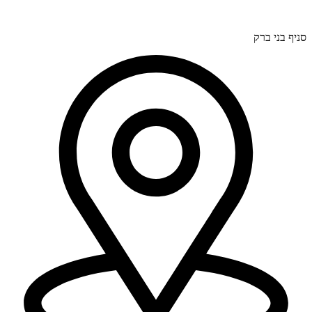
דרך בר יהודה 300, חיפה (סניף ראשי).
סניף בני ברק