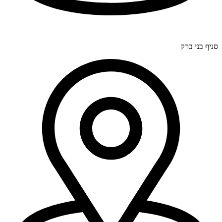
דרך בר יהודה 300, חיפה (סניף ראשי).
סניף בני ברק