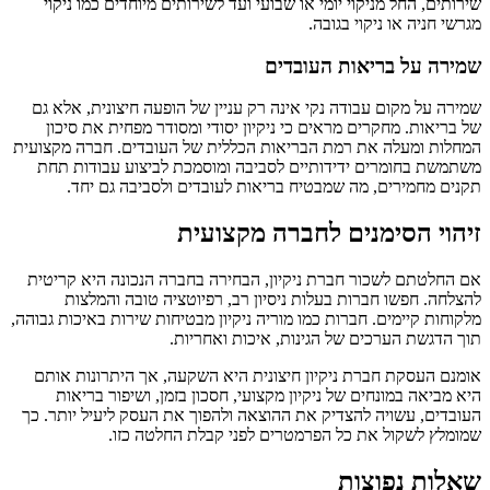
שירותים, החל מניקוי יומי או שבועי ועד לשירותים מיוחדים כמו ניקוי
מגרשי חניה או ניקוי בגובה.
שמירה על בריאות העובדים
שמירה על מקום עבודה נקי אינה רק עניין של הופעה חיצונית, אלא גם
של בריאות. מחקרים מראים כי ניקיון יסודי ומסודר מפחית את סיכון
המחלות ומעלה את רמת הבריאות הכללית של העובדים. חברה מקצועית
משתמשת בחומרים ידידותיים לסביבה ומוסמכת לביצוע עבודות תחת
תקנים מחמירים, מה שמבטיח בריאות לעובדים ולסביבה גם יחד.
זיהוי הסימנים לחברה מקצועית
אם החלטתם לשכור חברת ניקיון, הבחירה בחברה הנכונה היא קריטית
להצלחה. חפשו חברות בעלות ניסיון רב, רפיוטציה טובה והמלצות
מלקוחות קיימים. חברות כמו מוריה ניקיון מבטיחות שירות באיכות גבוהה,
תוך הדגשת הערכים של הגינות, איכות ואחריות.
אומנם העסקת חברת ניקיון חיצונית היא השקעה, אך היתרונות אותם
היא מביאה במונחים של ניקיון מקצועי, חסכון בזמן, ושיפור בריאות
העובדים, עשויה להצדיק את ההוצאה ולהפוך את העסק ליעיל יותר. כך
שמומלץ לשקול את כל הפרמטרים לפני קבלת החלטה כזו.
שאלות נפוצות