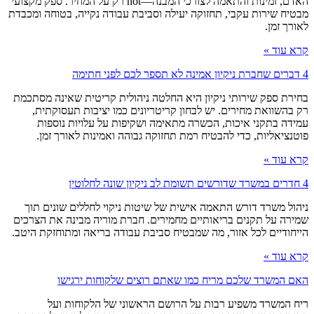
האדם, זמינות והתאמה לצורכי המבנה—not רק על המחיר. ספק מקצועי
מבטיח שירות עקבי, תחזוקה יעילה וסביבת עבודה נקייה, בטוחה ומכבדת
לאורך זמן.
קרא עוד »
4 דברים שחברת ניקיון אמינה לא תספר לכם לפני חתימה
בחירת ספק שירותי ניקיון היא החלטה ניהולית קריטית שאינה מסתכמת
רק בהשוואת מחירים. יש לבחון קריטריונים כמו יציבות תעסוקתית,
עמידה בתקני איכות, הכשרה מתאימה ושקיפות על עלויות נוספות
פוטנציאליות, כדי להבטיח רמת תחזוקה גבוהה ואמינות לאורך זמן.
קרא עוד »
4 חדרים במשרד שדורשים תשומת לב ניקיון שונה לחלוטין
ניהול משרד דורש התאמה אישית של שיטות ניקוי לחללים שונים תוך
שמירה על תקנים בריאותיים מחמירים. חברת מוריה מבינה את הצרכים
הייחודיים לכל אזור, מה שמבטיח סביבת עבודה בריאה ומתוחזקת היטב.
קרא עוד »
האם המשרד שלכם מריח כמו שאתם רוצים שלקוחות ירגישו
ריח המשרד משפיע רבות על הרושם הראשוני של הלקוחות ועל