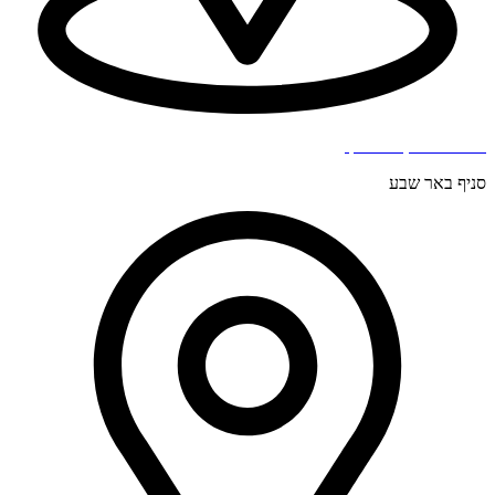
בר כוכבא 4, בני ברק.
סניף באר שבע