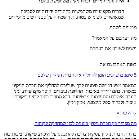
איזה סוגי חומרים חברת ניקיון משתמשת בהם?
חברות מקצועיות משתמשות בחומרים ידידותיים לסביבה
שמאושרים לשימוש בטוח, תוך שמירה על סטנדרטים מחמירים.
מוזמנים לשתף:
מה דעתכם על המאמר?
נשמח לשמוע את דעתכם:
בטוח תאהבו גם את:
5 סימנים שהגיע הזמן להחליף את חברת הניקיון שלכם
המאמר מציג חמישה סימנים לכך שעליכם להחליף את חברת הניקיון
במשרד, בהם ירידה באיכות, תחלופת עובדים, חוסר מקצועיות, זמני
תגובה איטיים והתעלמות מבטיחות. הוא מסביר כיצד לבצע ביקורת
איכות ולבחור ספק מקצועי, אמין וזמין.
קרא עוד »
מה מפריד בין חברת ניקיון בינונית לכזו שמחזיקה לקוחות
בחירת חברת ניקיון עסקית צריכה להתבסס על איכות, פיקוח, יציבות כוח