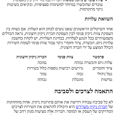
עובדים שהוכשרו במיוחד למשימות ספציפיות, ובקיאים בשיטות
ניקוי מתקדמות.
השוואת עלויות
אחד השיקולים הראשונים שאנו נוטים לבחון הוא העלות. אם נשווה בין
העסקת צוות ניקיון פנימי לבין העסקת חברת ניקיון חיצונית, נראה הבדלים
משמעותיים בכל הנוגע לעלויות. בבחינת העלויות, יש לקחת בחשבון
עלויות גיוס, הכשרה, ציוד וחומרי ניקוי עבור צוות פנימי לעומת השירות
הכולל המוצע על ידי חברה חיצונית.
פרמטר
צוות פנימי
חברת ניקיון חיצונית
עלות גיוס והכשרה
גבוהה
נמוכה
ציוד וחומרים
נדרשים רכישות נוספות
כלול בשירות
נטל ניהולי
גבוה
נמוך
גמישות
מוגבלת
גבוהה
התאמה לצרכים ולסביבה
לא כל סביבת עבודה דורשת את אותם פתרונות ניקיון. אחת מהחוזקות
של
חברת ניקיון משרדים
היא היכולת להתאים את השירות לצרכים
המדויקים של העסק או המוסד. חברות אלה מציעות מגוון רחב של