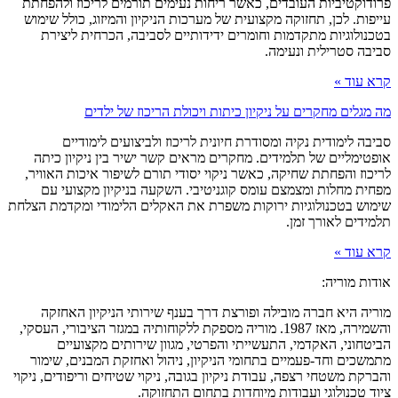
פרודוקטיביות העובדים, כאשר ריחות נעימים תורמים לריכוז ולהפחתת
עייפות. לכן, תחזוקה מקצועית של מערכות הניקיון והמיזוג, כולל שימוש
בטכנולוגיות מתקדמות וחומרים ידידותיים לסביבה, הכרחית ליצירת
סביבה סטרילית ונעימה.
קרא עוד »
מה מגלים מחקרים על ניקיון כיתות ויכולת הריכוז של ילדים
סביבה לימודית נקיה ומסודרת חיונית לריכוז ולביצועים לימודיים
אופטימליים של תלמידים. מחקרים מראים קשר ישיר בין ניקיון כיתה
לריכוז והפחתת שחיקה, כאשר ניקוי יסודי תורם לשיפור איכות האוויר,
מפחית מחלות ומצמצם עומס קוגניטיבי. השקעה בניקיון מקצועי עם
שימוש בטכנולוגיות ירוקות משפרת את האקלים הלימודי ומקדמת הצלחת
תלמידים לאורך זמן.
קרא עוד »
אודות מוריה:
מוריה היא חברה מובילה ופורצת דרך בענף שירותי הניקיון האחזקה
והשמירה, מאז 1987. מוריה מספקת ללקוחותיה במגזר הציבורי, העסקי,
הביטחוני, האקדמי, התעשייתי והפרטי, מגוון שירותים מקצועיים
מתמשכים וחד-פעמיים בתחומי הניקיון, ניהול ואחזקת המבנים, שימור
והברקת משטחי רצפה, עבודת ניקיון בגובה, ניקוי שטיחים וריפודים, ניקוי
ציוד טכנולוגי ועבודות מיוחדות בתחום התחזוקה.