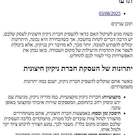
תדעו
03/08/2025
תוכן עניינים
כשזה מגיע לשיקול האם כדאי להעסיק חברת ניקיון חיצונית לעסק שלכם,
יש הרבה דברים לקחת בחשבון. אך כשהבחירה היא נכונה, היתרונות
יכולים להפתיע לטובה. יותר מכך, לא מדובר רק בניקיון, אלא ביכולת
לשפר את התדמית והיעילות של מקום העבודה. בואו נבחן את
האפשרויות כדי לעזור לכם להחליט.
יתרונות של העסקת חברת ניקיון חיצונית
כאשר אתם שוקלים להעסיק חברת ניקיון, ישנם כמה יתרונות
משמעותיים:
מקצועיות:
חברות ניקיון מקצועיות, כמו מוריה ניקיון, מגיעות עם
ידע וניסיון רחב בתחומם, המספקים שירות איכותי ומקצועי באופן
עקבי.
חיסכון זמן וכסף:
באמצעות חברה חיצונית, אתם משתחררים
מהצורך לנהול צוות עובדים לכל מטרה, מתמקדים בליבה העסקית
שלכם ומפנים מקום בלו"ז. מעבר לכך, נמנע הצורך לרכוש ציוד יקר
ולנהל אותו.
צוות עובדים מיומן ומנוסה:
חברות כמו מוריה ניקיון מספקות