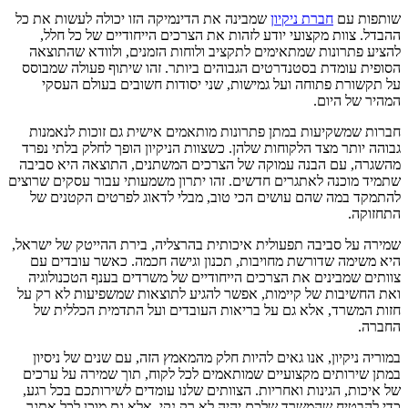
שותפות עם
חברת ניקיון
שמבינה את הדינמיקה הזו יכולה לעשות את כל
ההבדל. צוות מקצועי יודע לזהות את הצרכים הייחודיים של כל חלל,
להציע פתרונות שמתאימים לתקציב ולוחות הזמנים, ולוודא שהתוצאה
הסופית עומדת בסטנדרטים הגבוהים ביותר. זהו שיתוף פעולה שמבוסס
על תקשורת פתוחה ועל גמישות, שני יסודות חשובים בעולם העסקי
המהיר של היום.
חברות שמשקיעות במתן פתרונות מותאמים אישית גם זוכות לנאמנות
גבוהה יותר מצד הלקוחות שלהן. כשצוות הניקיון הופך לחלק בלתי נפרד
מהשגרה, עם הבנה עמוקה של הצרכים המשתנים, התוצאה היא סביבה
שתמיד מוכנה לאתגרים חדשים. זהו יתרון משמעותי עבור עסקים שרוצים
להתמקד במה שהם עושים הכי טוב, מבלי לדאוג לפרטים הקטנים של
התחזוקה.
שמירה על סביבה תפעולית איכותית בהרצליה, בירת ההייטק של ישראל,
היא משימה שדורשת מחויבות, תכנון וגישה חכמה. כאשר עובדים עם
צוותים שמבינים את הצרכים הייחודיים של משרדים בענף הטכנולוגיה
ואת החשיבות של קיימות, אפשר להגיע לתוצאות שמשפיעות לא רק על
חזות המשרד, אלא גם על בריאות העובדים ועל התדמית הכללית של
החברה.
במוריה ניקיון, אנו גאים להיות חלק מהמאמץ הזה, עם שנים של ניסיון
במתן שירותים מקצועיים שמותאמים לכל לקוח, תוך שמירה על ערכים
של איכות, הגינות ואחריות. הצוותים שלנו עומדים לשירותכם בכל רגע,
כדי להבטיח שהמשרד שלכם יהיה לא רק נקי, אלא גם מוכן לכל אתגר