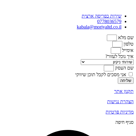
שירות בפריסה ארצית
0778036579
kabala@moriyaltd.co.il
שם מלא
טלפון
אימייל
איך נוכל לעזור?
שם העסק
אני מסכים לקבל תוכן שיווקי
שליחה
תקנון אתר
הצהרת נגישות
מדיניות פרטיות
סניף חיפה