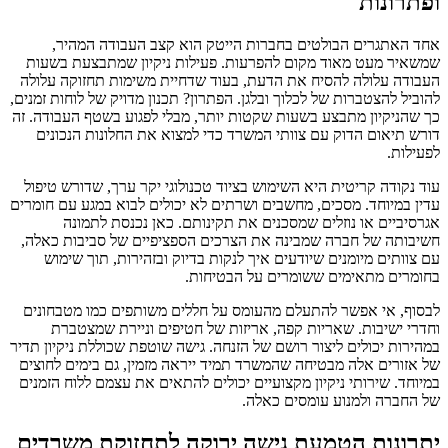
ופתרונות
אחד האתגרים הבולטים בחברות הייטק הוא קצב העבודה המהיר,
שמשאיר מעט מאוד מקום להפרעות. פעילות ניקיון שמתבצעת בשעות
העבודה עלולה להסיח את הדעת, בעוד שדחיית משימות תחזוקה עלולה
להוביל להצטברות של לכלוך ובלגן. הפתרון? תכנון מדויק של לוחות זמנים,
כך שהניקיון מתבצע בשעות שקטות יותר, מבלי לפגוע בשטף העבודה. זה
דורש תיאום הדוק עם צוותי המשרד כדי למצוא את החלונות הנכונים
לפעילות.
עוד נקודה קריטית היא השימוש בציוד טכנולוגי יקר ערך, שדורש טיפול
עדין במיוחד. מסכים, מחשבים ושרתים לא יכולים לבוא במגע עם חומרים
אגרסיביים או נוזלים שמסכנים את תקינותם. כאן נכנסת לתמונה
חשיבותה של חברה שמבינה את הצרכים הספציפיים של סביבות כאלה,
עם צוותים מיומנים שיודעים איך לנקות בדיוק ובזהירות, תוך שימוש
בחומרים מתאימים ששומרים על הבטיחות.
לבסוף, אי אפשר להתעלם מהעומס על חללים משותפים כמו מטבחונים
וחדרי ישיבות. שאריות קפה, אריזות של חטיפים וניירת שמצטברת
במהירות יכולים ליצור רושם של הזנחה. גישה שוטפת שכוללת ניקיון תדיר
של אזורים אלה מבטיחה שהמשרד תמיד ייראה מזמין, גם בימים לחוצים
במיוחד. שירותי ניקיון מקצועיים יכולים להתאים את עצמם ללוח הזמנים
של החברה ולמנוע עומסים כאלה.
יתרונות הטמעת גישה ירוקה לתחזוקת משרדים