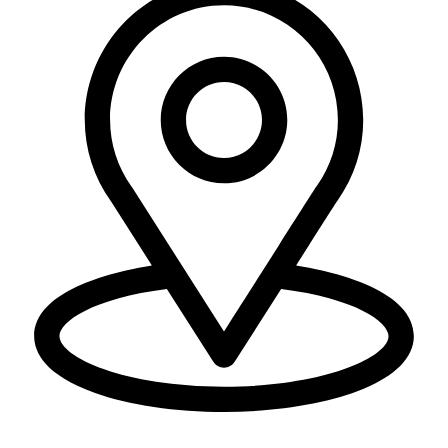
דרך בר יהודה 300, חיפה (סניף ראשי).