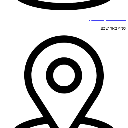
בר כוכבא 4, בני ברק.
סניף באר שבע