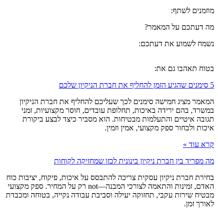
מוזמנים לשתף:
מה דעתכם על המאמר?
נשמח לשמוע את דעתכם:
בטוח תאהבו גם את:
5 סימנים שהגיע הזמן להחליף את חברת הניקיון שלכם
המאמר מציג חמישה סימנים לכך שעליכם להחליף את חברת הניקיון
במשרד, בהם ירידה באיכות, תחלופת עובדים, חוסר מקצועיות, זמני
תגובה איטיים והתעלמות מבטיחות. הוא מסביר כיצד לבצע ביקורת
איכות ולבחור ספק מקצועי, אמין וזמין.
קרא עוד »
מה מפריד בין חברת ניקיון בינונית לכזו שמחזיקה לקוחות
בחירת חברת ניקיון עסקית צריכה להתבסס על איכות, פיקוח, יציבות כוח
האדם, זמינות והתאמה לצורכי המבנה—not רק על המחיר. ספק מקצועי
מבטיח שירות עקבי, תחזוקה יעילה וסביבת עבודה נקייה, בטוחה ומכבדת
לאורך זמן.