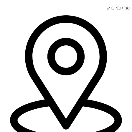
סניף בני ברק