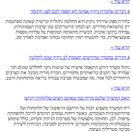
קרא עוד »
4 דברים שחברת ניקיון אמינה לא תספר לכם לפני חתימה
בחירת ספק שירותי ניקיון היא החלטה ניהולית קריטית שאינה מסתכמת
רק בהשוואת מחירים. יש לבחון קריטריונים כמו יציבות תעסוקתית,
עמידה בתקני איכות, הכשרה מתאימה ושקיפות על עלויות נוספות
פוטנציאליות, כדי להבטיח רמת תחזוקה גבוהה ואמינות לאורך זמן.
קרא עוד »
4 חדרים במשרד שדורשים תשומת לב ניקיון שונה לחלוטין
ניהול משרד דורש התאמה אישית של שיטות ניקוי לחללים שונים תוך
שמירה על תקנים בריאותיים מחמירים. חברת מוריה מבינה את הצרכים
הייחודיים לכל אזור, מה שמבטיח סביבת עבודה בריאה ומתוחזקת היטב.
קרא עוד »
האם המשרד שלכם מריח כמו שאתם רוצים שלקוחות ירגישו
ריח המשרד משפיע רבות על הרושם הראשוני של הלקוחות ועל
פרודוקטיביות העובדים, כאשר ריחות נעימים תורמים לריכוז ולהפחתת
עייפות. לכן, תחזוקה מקצועית של מערכות הניקיון והמיזוג, כולל שימוש
בטכנולוגיות מתקדמות וחומרים ידידותיים לסביבה, הכרחית ליצירת
סביבה סטרילית ונעימה.