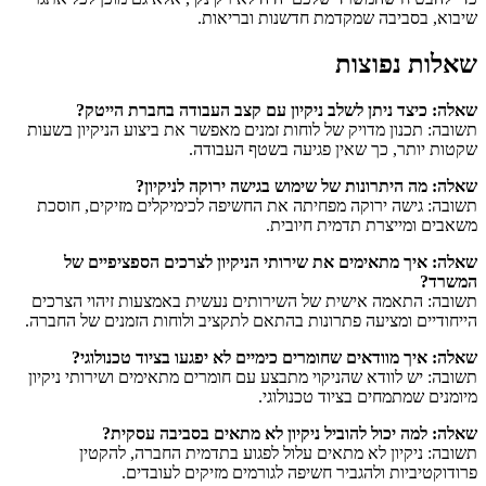
שיבוא, בסביבה שמקדמת חדשנות ובריאות.
שאלות נפוצות
שאלה: כיצד ניתן לשלב ניקיון עם קצב העבודה בחברת הייטק?
תשובה: תכנון מדויק של לוחות זמנים מאפשר את ביצוע הניקיון בשעות
שקטות יותר, כך שאין פגיעה בשטף העבודה.
שאלה: מה היתרונות של שימוש בגישה ירוקה לניקיון?
תשובה: גישה ירוקה מפחיתה את החשיפה לכימיקלים מזיקים, חוסכת
משאבים ומייצרת תדמית חיובית.
שאלה: איך מתאימים את שירותי הניקיון לצרכים הספציפיים של
המשרד?
תשובה: התאמה אישית של השירותים נעשית באמצעות זיהוי הצרכים
הייחודיים ומציעה פתרונות בהתאם לתקציב ולוחות הזמנים של החברה.
שאלה: איך מוודאים שחומרים כימיים לא יפגעו בציוד טכנולוגי?
תשובה: יש לוודא שהניקוי מתבצע עם חומרים מתאימים ושירותי ניקיון
מיומנים שמתמחים בציוד טכנולוגי.
שאלה: למה יכול להוביל ניקיון לא מתאים בסביבה עסקית?
תשובה: ניקיון לא מתאים עלול לפגוע בתדמית החברה, להקטין
פרודוקטיביות ולהגביר חשיפה לגורמים מזיקים לעובדים.