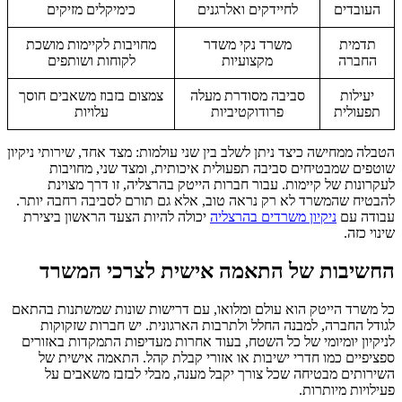
העובדים
לחיידקים ואלרגנים
כימיקלים מזיקים
תדמית
משרד נקי משדר
מחויבות לקיימות מושכת
החברה
מקצועיות
לקוחות ושותפים
יעילות
סביבה מסודרת מעלה
צמצום בזבוז משאבים חוסך
תפעולית
פרודוקטיביות
עלויות
הטבלה ממחישה כיצד ניתן לשלב בין שני עולמות: מצד אחד, שירותי ניקיון
שוטפים שמבטיחים סביבה תפעולית איכותית, ומצד שני, מחויבות
לעקרונות של קיימות. עבור חברות הייטק בהרצליה, זו דרך מצוינת
להבטיח שהמשרד לא רק נראה טוב, אלא גם תורם לסביבה רחבה יותר.
עבודה עם
ניקיון משרדים בהרצליה
יכולה להיות הצעד הראשון ביצירת
שינוי כזה.
החשיבות של התאמה אישית לצרכי המשרד
כל משרד הייטק הוא עולם ומלואו, עם דרישות שונות שמשתנות בהתאם
לגודל החברה, למבנה החלל ולתרבות הארגונית. יש חברות שזקוקות
לניקיון יומיומי של כל השטח, בעוד אחרות מעדיפות התמקדות באזורים
ספציפיים כמו חדרי ישיבות או אזורי קבלת קהל. התאמה אישית של
השירותים מבטיחה שכל צורך יקבל מענה, מבלי לבזבז משאבים על
פעילויות מיותרות.