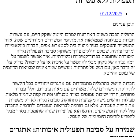
תפעולית ללא פשרות
01/12/2025
תוכן עניינים
הרצליה הפכה בשנים האחרונות למרכז הייטק שוקק חיים, עם עשרות
חברות טכנולוגיה שממלאות את מתחמי המשרדים המודרניים שלה. אזור
התעשייה והעסקים בעיר מהווה בית לסטארט-אפים, חברות בינלאומיות
ומרכזי פיתוח, שכולם חולקים צורך משותף: סביבה תפעולית נקייה
ומסודרת שתומכת בפרודוקטיביות וביצירתיות. איך אפשר לשמור על
רמה גבוהה של ניקיון מבלי להתפשר על איכות או על קיימות? בדיוק על
זה נדבר כאן, עם דגש על פתרונות מעשיים שמתאימים למציאות הדינמית
של עולם ההייטק.
חברות הייטק בהרצליה מתמודדות עם אתגרים ייחודיים בכל הקשור
לתחזוקת המשרדים שלהן. משרדים עם מאות עובדים, חללי עבודה
פתוחים, חדרי ישיבות עמוסים בציוד טכנולוגי ופינות קפה שתמיד מלאות
פעילות דורשים גישה מקצועית לתחזוקה. סביבה נקייה לא רק משפרת
את חוויית העבודה, אלא גם תורמת לבריאות העובדים ולתדמית החברה
מול לקוחות ומשקיעים. הדגש הוא על יצירת שגרה שתומכת בסדר מבלי
להפריע לזרימה היומיומית של העסק.
שמירה על סביבה תפעולית איכותית: אתגרים