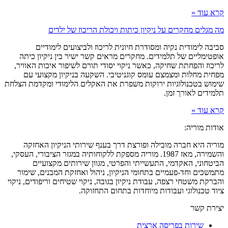
קרא עוד »
מה מגלים מחקרים על ניקיון כיתות ויכולת הריכוז של ילדים
סביבה לימודית נקיה ומסודרת חיונית לריכוז ולביצועים לימודיים
אופטימליים של תלמידים. מחקרים מראים קשר ישיר בין ניקיון כיתה
לריכוז והפחתת שחיקה, כאשר ניקוי יסודי תורם לשיפור איכות האוויר,
מפחית מחלות ומצמצם עומס קוגניטיבי. השקעה בניקיון מקצועי עם
שימוש בטכנולוגיות ירוקות משפרת את האקלים הלימודי ומקדמת הצלחת
תלמידים לאורך זמן.
קרא עוד »
אודות מוריה:
מוריה היא חברה מובילה ופורצת דרך בענף שירותי הניקיון האחזקה
והשמירה, מאז 1987. מוריה מספקת ללקוחותיה במגזר הציבורי, העסקי,
הביטחוני, האקדמי, התעשייתי והפרטי, מגוון שירותים מקצועיים
מתמשכים וחד-פעמיים בתחומי הניקיון, ניהול ואחזקת המבנים, שימור
והברקת משטחי רצפה, עבודת ניקיון בגובה, ניקוי שטיחים וריפודים, ניקוי
ציוד טכנולוגי ועבודות מיוחדות בתחום התחזוקה.
יצירת קשר
שירות בפריסה ארצית