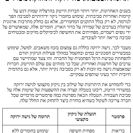
בשנים האחרונות, יותר ויותר חברות הייטק בהרצליה שמות דגש על
קיימות ואחריות סביבתית. שימוש בחומרי ניקוי ידידותיים לסביבה הפך
לנורמה, לא רק בגלל התקנים המחמירים, אלא גם כחלק מתרבות ארגונית
שדוגלת בערכים של שמירה על כדור הארץ. חומרים אלה, שמאושרים על
ידי גופים רשמיים, מפחיתים את החשיפה לכימיקלים מזיקים ומבטיחים
סביבה בריאה יותר לעובדים.
מעבר לכך, גישה ירוקה כוללת גם צמצום בזבוז משאבים. למשל, שימוש
במכשירים חסכוניים במים ובחשמל במהלך פעילות הניקיון תורם
להפחתת טביעת הרגל הפחמנית של החברה. זהו צעד שמתיישר עם
ערכים של חדשנות ואחריות, שכל כך מזוהים עם עולם ההייטק. חברות
שמאמצות גישה כזו זוכות לא רק בסביבה נקייה יותר, אלא גם בתדמית
חיובית יותר בעיני שותפים עסקיים.
כדי להמחיש את היתרונות של שילוב בין ניקיון מקצועי לגישה ירוקה
במשרדי הייטק, ריכזנו בטבלה קצרה את ההשפעות של שיטות אלה על
סביבת העבודה. הטבלה הבאה מפרטת כמה פרמטרים מרכזיים שכל
חברה צריכה לשקול כשהיא בוחרת כיצד לתחזק את החלל שלה.
תועלת של ניקיון
פרמטר
תרומה של גישה ירוקה
מקצועי
בריאות
מפחית חשיפה
שימוש בחומרים ללא