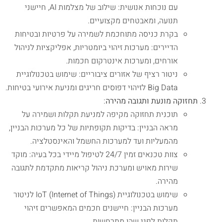
עם נוכחות אנושית: שילוב של מצלמות AI, חיישני
תנועה, ומאבטחים מקצועיים.
בקרת כניסה מתוחכמת לשמירה על פרטיות ובטיחות
הדיירים: מערכות זיהוי ביומטריות, אפליקציות לניהול
אורחים, ומערכות אינטרקום חכמות.
ניטור רציף של אזורים ציבוריים: שימוש בטכנולוגיית
Big Data לזיהוי דפוסים חריגים ומניעת אירועי בטיחות.
תחזוקה מונעת ותגובה מהירה
:
תוכנית תחזוקה מקיפה למניעת תקלות ושמירה על
מראה הבניין: בדיקות תקופתיות של כל מערכות הבניין,
מהמעליות ועד למערכות החשמל והאינסטלציה.
צוות טכנאים זמין 24/7 לטיפול מיידי בכל בעיה: מוקד
שירות מאויש ומערכת ניהול קריאות מתקדמת לתגובה
מהירה.
שימוש בטכנולוגיית IoT (Internet of Things) לניטור
מערכות הבניין: חיישנים חכמים המאפשרים זיהוי
תקלות לפני שהן מתרחשות.