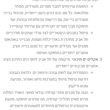
התאמת שירותים למבני מגורים, משרדים, מסחר
ומלונאות: כל סוג נכס דורש גישה ייחודית, מניהול בנייני
משרדים היי-טק עם דרישות טכנולוגיות גבוהות, ועד
תחזוקת מבני מגורים יוקרתיים עם שירותי קונסיירג'.
טיפול במבנים היסטוריים לצד גורדי שחקים מודרניים:
תל אביב מתהדרת באדריכלות מגוונת, מבנייני באוהאוס
מוגנים ועד מגדלים חדשניים. כל סגנון בנייה מציב
אתגרים ייחודיים בתחזוקה ושימור.
אקלים ים תיכוני
: מיקומה של תל אביב לחוף הים התיכון מציב
אתגרים סביבתיים ייחודיים:
התמודדות עם לחות גבוהה ורוחות ים: הלחות הגבוהה
דורשת טיפול מיוחד במערכות מיזוג ואוורור, ומניעת
עובש וריקבון.
הגנה על מבנים מפני קורוזיה ובלאי מואץ: האוויר המלוח
מהים מאיץ תהליכי קורוזיה, מה שדורש תחזוקה מונעת
אינטנסיבית וטיפולים מיוחדים למשטחים חיצוניים.