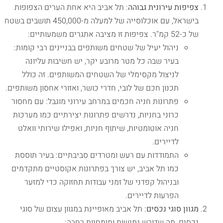
צפיפות עירונית גבוהה
: תל אביב היא אחת הערים הצפופות
בישראל, עם אוכלוסייה של למעלה מ-450,000 תושבים בשטח
של כ-52 קמ"ר. צפיפות זו מציבה אתגרים משמעותיים:
ניהול יעיל של שטחים משותפים בבניינים רבי קומות:
בעיר שבה כל מטר מרובע יקר, יש חשיבות עליונה
לניצול מקסימלי של השטחים המשותפים. זה כולל
תכנון חכם של לובי, חדרי כושר, ואזורי אחסון משותפים.
פתרונות חניה חכמים במרחב עירוני מוגבל: עם מחסור
כרוני בחניות, נדרשים פתרונות יצירתיים כמו מערכות
חניה אוטומטיות, שיתוף חניות, ואפילו שירותי וואלט
לדיירים.
התמודדות עם רעש ומטרדים סביבתיים: בעיר תוססת
כמו תל אביב, יש צורך בפתרונות אקוסטיים מתקדמים
ובניהול קפדני של זמני עבודות תחזוקה כדי למזער
הפרעות לדיירים.
מגוון סוגי נכסים
: תל אביב מאופיינת במגוון עצום של סוגי
נכסים, מה שדורש גמישות ומומחיות רחבה: