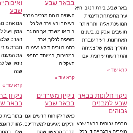
בבאר שבע
ואיכותיי
באר שבע, בירת הנגב, היא
שבע
השטיחים הם מרכיב מרכזי
עיר מתפתחת ודינמית
אם אתם מח
בעיצוב ובאווירה של כל
המושכת אליה יותר ויותר
אמין ויעיל ל
בית או משרד, אך הם גם
תושבים ועסקים. בשנים
האדם שלכם
סופגים לכלוך, אבק,
האחרונות, העיר עוברת
חברת מוריה
כתמים וריחות לא נעימים
תהליך מואץ של צמיחה
את המענה 
במהירות, במיוחד בתנאי
והתחדשות עירונית, עם
האקלים
קרא עוד »
שנה
קרא עוד »
קרא עוד »
ניקוי חלונות בבאר
ניקיון משרדים
ניקיון ב
שבע למבנים
בבאר שבע
בבאר ש
גבוהים
כאשר לקוחות חדשים וגם
בתור בית ספ
מבנים גבוהים בבאר שבע
ותיקים מגיעים למשרדיכם,
להוות דוגמ
מציבים אתגר ייחודי בכל
הדבר הראשון שהם
שלנו. בהתנ