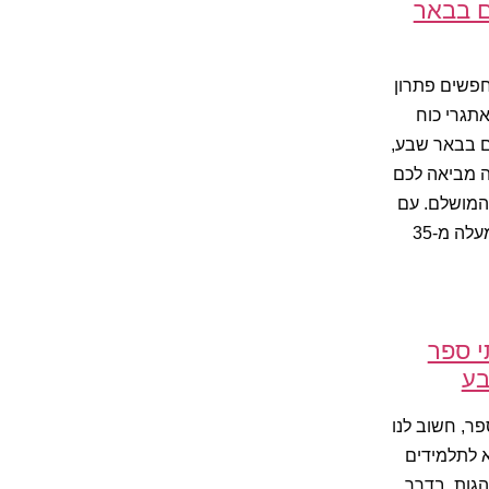
ם בבאר
פשים פתרון
אתגרי כוח
 בבאר שבע,
 מביאה לכם
המושלם. עם
ניסיון של למעלה מ-35
תי ספר
בע
ר, חשוב לנו
א לתלמידים
הגות, בדרך