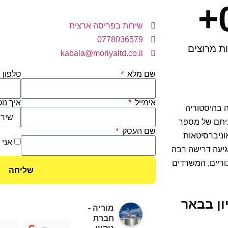
+
שירות בפריסה ארצית
0778036579
ת מרוצים
kabala@moriyaltd.co.il
שם מלא
טלפון
אימייל
איך נו
ה בהיסטוריה
ביתם של מספר
שם העסק
וניברסיטאות
אני 
מגיעה דרישה רבה
בוריים, המשרדים
שליחה
ון בבאר
מוריה -
חברת
ניקיון