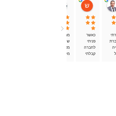
As
ג'קי ברקוביץ'
שלומי אוקניו
אירנה פרולוב
רוחה משה
17:29 31 Mar 22
18:09 31 Mar 22
06:03 01 Apr 22
07:35 04 Apr 22
נעזרתי 
כאשר 
מתן 
חברה 
בחברת 
פניתי 
שרות 
מצויינת, 
מוריה 
לחברה 
מאוד 
מבצעים 
בשל 
קבלתי 
מקצועי 
כל דבר 
הצפה 
מענה 
תוך דגש 
לשביעות 
שהייתה 
מידי 
לצרכים 
רצוני. 
לצרכים 
של 
מספקים 
במשרד. 
שרציתי 
הלקוחות 
את הציוד 
זכיתי 
אם זה 
עם יחס 
במהירות. 
לשירות 
מבחינה 
חם 
תודה 
איכותי, 
כספית 
ואנושי
רבה.
מקצועי 
ואם זה 
ב.
מקצועי 
והחוויה 