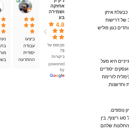
af Yahav
אחזקה
01:51 02 Jun 22
ושמירה
ת כבעלת איתן
בע
ב של דרישות
4.8
חדים כגון פוליש
ביצעו 
מבוסס על
עבודה 
79
יסודית 
ביקורות
ההתרעה 
יניים היא מעל
powered
קצרה. 
by
ועסקים יסודיים
גייסו צוות 
G
o
o
g
l
e
ימלית לזרימת
מעכשיו 
לי 
ת וחדשנות.
לעכשיו 
כולל ציוד 
וחומרים. 
היו 
ן נוספים.
קשובים 
וג ריצוף, בין
לדרישות 
ואדי
 החלונות שלהם
ועבדו 