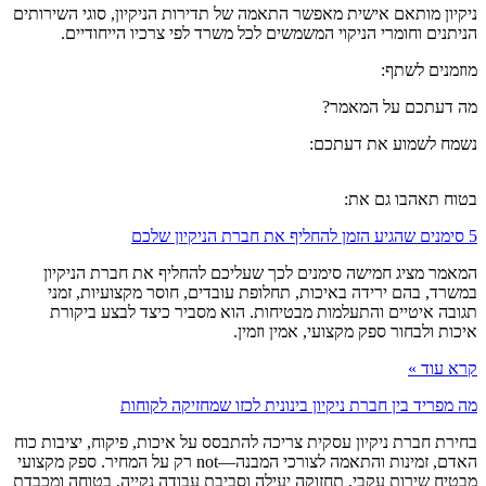
ניקיון מותאם אישית מאפשר התאמה של תדירות הניקיון, סוגי השירותים
הניתנים וחומרי הניקוי המשמשים לכל משרד לפי צרכיו הייחודיים.
מוזמנים לשתף:
מה דעתכם על המאמר?
נשמח לשמוע את דעתכם:
בטוח תאהבו גם את:
5 סימנים שהגיע הזמן להחליף את חברת הניקיון שלכם
המאמר מציג חמישה סימנים לכך שעליכם להחליף את חברת הניקיון
במשרד, בהם ירידה באיכות, תחלופת עובדים, חוסר מקצועיות, זמני
תגובה איטיים והתעלמות מבטיחות. הוא מסביר כיצד לבצע ביקורת
איכות ולבחור ספק מקצועי, אמין וזמין.
קרא עוד »
מה מפריד בין חברת ניקיון בינונית לכזו שמחזיקה לקוחות
בחירת חברת ניקיון עסקית צריכה להתבסס על איכות, פיקוח, יציבות כוח
האדם, זמינות והתאמה לצורכי המבנה—not רק על המחיר. ספק מקצועי
מבטיח שירות עקבי, תחזוקה יעילה וסביבת עבודה נקייה, בטוחה ומכבדת