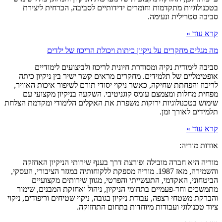
בטכנולוגיות מתקדמות וחומרים ידידותיים לסביבה, הכרחית ליצירת
סביבה סטרילית ונעימה.
קרא עוד »
מה מגלים מחקרים על ניקיון כיתות ויכולת הריכוז של ילדים
סביבה לימודית נקיה ומסודרת חיונית לריכוז ולביצועים לימודיים
אופטימליים של תלמידים. מחקרים מראים קשר ישיר בין ניקיון כיתה
לריכוז והפחתת שחיקה, כאשר ניקוי יסודי תורם לשיפור איכות האוויר,
מפחית מחלות ומצמצם עומס קוגניטיבי. השקעה בניקיון מקצועי עם
שימוש בטכנולוגיות ירוקות משפרת את האקלים הלימודי ומקדמת הצלחת
תלמידים לאורך זמן.
קרא עוד »
אודות מוריה:
מוריה היא חברה מובילה ופורצת דרך בענף שירותי הניקיון האחזקה
והשמירה, מאז 1987. מוריה מספקת ללקוחותיה במגזר הציבורי, העסקי,
הביטחוני, האקדמי, התעשייתי והפרטי, מגוון שירותים מקצועיים
מתמשכים וחד-פעמיים בתחומי הניקיון, ניהול ואחזקת המבנים, שימור
והברקת משטחי רצפה, עבודת ניקיון בגובה, ניקוי שטיחים וריפודים, ניקוי
ציוד טכנולוגי ועבודות מיוחדות בתחום התחזוקה.