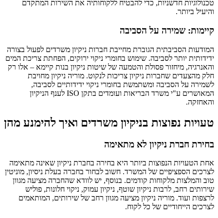
טכנולוגיות חדשניות, כדי להבטיח ללקוחותיה את השירות המתקדם
והיעיל ביותר.
קיימות: שמירה על הסביבה
המודעות הסביבתית הגוברת מחייבת חברות ניקיון משרדים לפעול בצורה
ידידותית יותר לסביבה. שימוש בחומרי ניקוי ירוקים, הפחתת צריכת המים
והאנרגיה, מיחזור פסולת והטמעה של שיטות ניקיון בנות קיימא – אלו רק
חלק מהצעדים שחברות ניקיון צריכות לנקוט. מוריה ניקיון מחויבת
לשמירה על הסביבה ומשתמשת בחומרי ניקוי ידידותיים לסביבה,
המאושרים ע"י משרד הבריאות ועומדים בתקן ISO לענף הניקיון
והאחזקה.
טעויות נפוצות בניקיון משרדים ואיך להימנע מהן
בחירת חברת ניקיון לא מתאימה
אחת הטעויות הנפוצות ביותר היא בחירה בחברת ניקיון שאינה מתאימה
לצרכים הספציפיים של המשרד. חשוב לבחור בחברה בעלת ניסיון, מוניטין
טוב והמלצות מלקוחות קודמים. בנוסף, יש לוודא שהחברה מציעה מגוון
שירותים רחב, לרבות ניקיון שוטף, ניקיון עמוק, ניקוי חלונות, פוליש
לרצפות ועוד. מוריה ניקיון מציעה מגוון רחב של שירותים, המותאמים
לצרכים הייחודיים של כל לקוח.