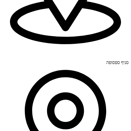
יוחנן לינדרנר 28, דרום.
סניף ספסופה