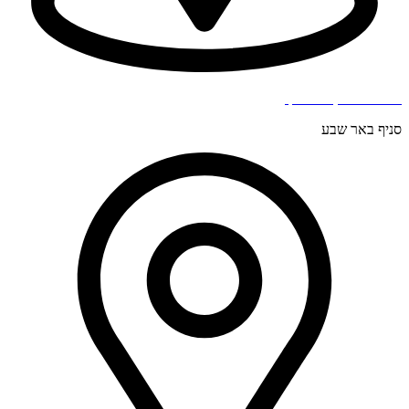
בר כוכבא 4, בני ברק.
סניף באר שבע