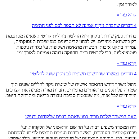
לאורך זמן.
קרא עוד »
4 דברים שחברת ניקיון אמינה לא תספר לכם לפני חתימה
בחירת ספק שירותי ניקיון היא החלטה ניהולית קריטית שאינה מסתכמת
רק בהשוואת מחירים. יש לבחון קריטריונים כמו יציבות תעסוקתית,
עמידה בתקני איכות, הכשרה מתאימה ושקיפות על עלויות נוספות
פוטנציאליות, כדי להבטיח רמת תחזוקה גבוהה ואמינות לאורך זמן.
קרא עוד »
4 חדרים במשרד שדורשים תשומת לב ניקיון שונה לחלוטין
ניהול משרד דורש התאמה אישית של שיטות ניקוי לחללים שונים תוך
שמירה על תקנים בריאותיים מחמירים. חברת מוריה מבינה את הצרכים
הייחודיים לכל אזור, מה שמבטיח סביבת עבודה בריאה ומתוחזקת היטב.
קרא עוד »
האם המשרד שלכם מריח כמו שאתם רוצים שלקוחות ירגישו
ריח המשרד משפיע רבות על הרושם הראשוני של הלקוחות ועל
פרודוקטיביות העובדים, כאשר ריחות נעימים תורמים לריכוז ולהפחתת
עייפות. לכן, תחזוקה מקצועית של מערכות הניקיון והמיזוג, כולל שימוש