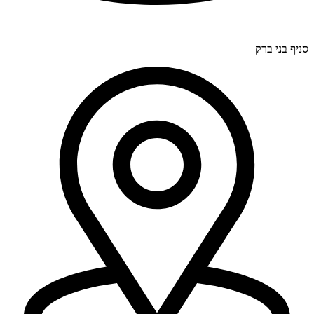
דרך בר יהודה 300, חיפה (סניף ראשי).
סניף בני ברק