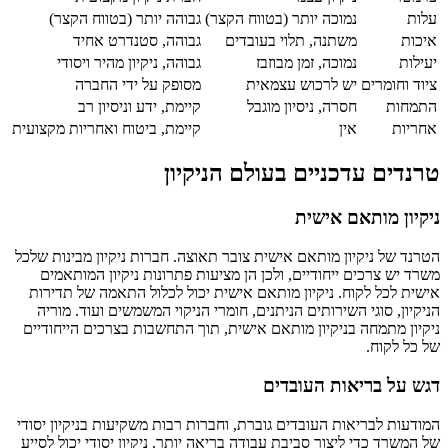
עלות
נמוכה יותר (בטווח הקצר)
גבוהה יותר (בטווח הקצר)
איכות
משתנה, תלוי בעובדים
גבוהה, סטנדרט אחיד
יעילות
נמוכה, זמן מבוזבז
גבוהה, ניקיון מהיר ויסודי
ציוד וחומרים
יש לרכוש עצמאית
מסופק על ידי החברה
התמחות
חסרה, ניסיון מוגבל
קיימת, ידע וניסיון רב
אחריות
אין
קיימת, ביטוח ואחריות מקצועית
טרנדים עדכניים בעולם הניקיון
ניקיון מותאם אישית
הטרנד של ניקיון מותאם אישית צובר תאוצה. חברות ניקיון מבינות שלכל
משרד יש צרכים ייחודיים, ולכן הן מציעות פתרונות ניקיון המותאמים
אישית לכל לקוח. ניקיון מותאם אישית יכול לכלול התאמה של תדירות
הניקיון, סוגי השירותים הניתנים, חומרי הניקוי המשמשים ועוד. מוריה
ניקיון מתמחה בניקיון מותאם אישית, תוך התחשבות בצרכים הייחודיים
של כל לקוח.
דגש על בריאות העובדים
המודעות לבריאות העובדים גוברת, וחברות רבות משקיעות בניקיון יסודי
של המשרד כדי ליצור סביבת עבודה בריאה יותר. ניקיון יסודי יכול לסייע