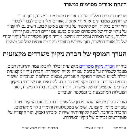
הזנחת אזורים מסוימים במשרד
טעויות נוספות כוללות הזנחת אזורים מסוימים במשרד, כגון חדרי
שירותים, מטבחונים או אזורי אחסון. אזורים אלו נוטים לצבור לכלוך
וחיידקים בקלות, ויש להקפיד על ניקיונם באופן קבוע. חשוב גם להקפיד
על ניקוי יסודי של משטחים שבאים במגע עם ידיים רבות, כגון ידיות
דלתות, מתגי תאורה ומקלדות מחשב. מוריה ניקיון מקפידה על ניקיון יסודי
של כל אזורי המשרד, תוך שימוש בחומרי ניקוי מתאימים לכל סוג משטח.
הערך המוסף של חברת ניקיון משרדים מקצועית
בחירה
חברת ניקיון משרדים
מקצועית יכולה להביא עמה יתרונות רבים.
מעבר לשמירה על סביבת עבודה נקייה ומסודרת, חברת ניקיון מקצועית
יכולה לסייע בשיפור תפוקת העובדים, צמצום תחלופת העובדים ושיפור
תדמית החברה. חברה מקצועית גם תדע להתאים את שירותי הניקיון
לצרכים הספציפיים של המשרד, תוך התחשבות בגודל המשרד, סוג
הפעילות המתבצעת בו ובמספר העובדים.
מוריה ניקיון מביאה עמה ניסיון של שנים רבות בתחום הניקיון, צוות
עובדים מיומן ומקצועי, ושימוש בטכנולוגיות וחומרי ניקוי מתקדמים.
החברה מחויבת לספק ללקוחותיה שירות איכותי ואמין, תוך הקפדה על
סטנדרטים גבוהים של ניקיון ובטיחות.
פרמטר
ניקיון עצמי
חברת ניקיון מקצועית