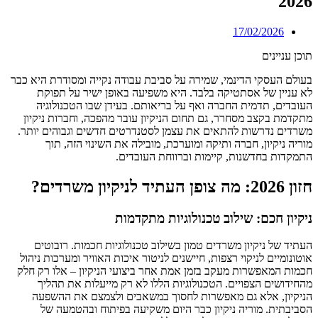
2026
17/02/2026
תוכן עניינים
בעולם העסקי הדינמי, שמירה על סביבת עבודה נקייה ומסודרת היא כבר
לא עניין של אסתטיקה בלבד. היא משפיעה באופן ישיר על תפוקת
העובדים, תדמית החברה ואף על בריאותם. בעידן שבו הטכנולוגיה
מתקדמת בקצב מסחרר, גם תחום הניקיון עובר מהפכה, וחברות ניקיון
משרדים נדרשות להתאים את עצמן לסטנדרטים חדשים וגבוהים יותר.
מוריה ניקיון, חברה ותיקה ומוערכת, מובילה את השינוי הזה, תוך
התמקדות בחדשנות, קיימות וברווחת העובדים.
חזון 2026: מה צופן העתיד לניקיון משרדים?
ניקיון חכם: שילוב טכנולוגיות מתקדמות
העתיד של ניקיון משרדים טמון בשילוב טכנולוגיות חכמות. רובוטים
אוטונומיים לניקוי רצפות, חיישנים לניטור איכות האוויר ומערכות ניהול
חכמות המאפשרות מעקב בזמן אמת אחר ביצועי הניקיון – אלו רק חלק
מהחידושים הצפויים. הטכנולוגיות הללו לא רק מייעלות את תהליך
הניקיון, אלא גם מאפשרות לחסוך במשאבים ולצמצם את ההשפעה
הסביבתית. מוריה ניקיון כבר היום משקיעה בפיתוח ובהטמעה של