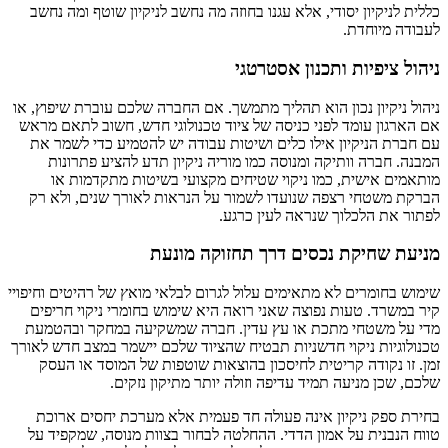
כללית לניקיון יסודי, אלא עגנו בחוזה מה נחשב לניקיון שוטף ומה נחשב
לעבודה מיוחדת.
ניהול ציפיות ותכנון אסטרטגי
ניהול ניקיון נכון הוא תהליך מתמשך. אם החברה שלכם עוברת שיפוץ, או
אם הארגון עומד לפני כניסה של ציוד טכנולוגי חדש, חשוב לתאם מראש
עם חברת הניקיון אילו כלים ושיטות עבודה יש להטמיע כדי לשמר את
המבנה. חברה וותיקה ומנוסה כמו מוריה ניקיון תדע להציע פתרונות
מותאמים אישית, כמו ניקוי שטיחים מקצועי בשיטות מתקדמות או
הברקת משטחי רצפה שנועדו לשמור על הנראות לאורך שנים, ולא רק
לפתור את הלכלוך שנראה לעין כרגע.
מניעת שחיקת נכסים דרך תחזוקה מונעת
שימוש בחומרים לא מתאימים עלול לגרום לבלאי מואץ של רהיטים וחיפויי
קיר במשרד. טעות נפוצה שאני רואה היא שימוש בחומרי ניקוי חריפים
מדי על משטחי מתכת או עץ עדין. חברה שמשקיעה במחקר ובהטמעת
טכנולוגיות ניקוי חדשניות תבטיח שהציוד שלכם יישמר במצב חדש לאורך
זמן. זו נקודה קריטית לחיסכון בהוצאות שוטפות של המוסד או העסק
שלכם, שכן מניעה תמיד עדיפה וזולה יותר מתיקון נזקים.
בחירת ספק ניקיון אינה פעולה חד פעמית אלא מערכת יחסים ארוכת
טווח הנבנית על אמון הדדי. ההחלטה לבחור בצוות מנוסה, שמקפיד על