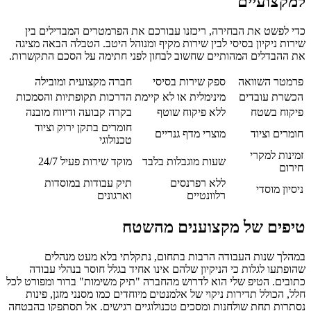
למקצועיים
כדי לפשט את הבחירה, ריכזנו עבורכם את הפרמטרים המבדילים בין
שירות ניקיון בסיסי לבין שירות מקיף ומנוהל היטב. הטבלה הבאה מציגה
את ההבדלים המהותיים שחשוב לבחון לפני חתימה על הסכם התקשרות.
פרמטר השוואה
ספק שירות בסיסי
חברה מקצועית ומובילה
הכשרת עובדים
מינימלית או לא קיימת
הדרכות תקופתיות והסמכות
פיקוח בשטח
ללא פיקוח שוטף
בקרה קבועה ודיווח מובנה
חומרים בתקן ירוק וציוד
חומרים וציוד
מוצרי מדף גנריים
טכנולוגי
זמינות למקרי
שעות מוגבלות בלבד
מוקד שירות פעיל 24/7
חירום
ללא רפרנסים
תיק עבודות במוסדות
ניסיון מוסדי
רלוונטיים
וארגונים
טיפים של מקצוענים מהשטח
במהלך שנות העבודה הרבות בתחום, נתקלתי בלא מעט מנהלים
שהופתעו לגלות כי הניקיון שלהם אינו אחיד בגלל חוסר בנהלי עבודה
כתובים. הטיפ שלי הוא לדרוש מהחברה "תיק משימות" ברור ומפורט לכל
חלל, הכולל תדירות ניקוי של אלמנטים מיוחדים כמו מסנני מזגן, פינות
נסתרות תחת שולחנות ומסכים טכנולוגיים רגישים. אל תסתפקו בהבטחה