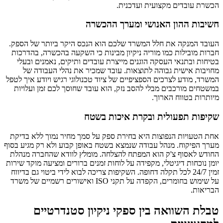
הכשרת עובדים מקצועית ועדכנית.
חשיבות ההון האנושי ומערך ההכשרה
העובד המנקה את חלל המשרד שלכם הוא הנכס היקר ביותר של הספק.
חברות מובילות כמו מוריה ניקיון מבינות כי השקעה בהכשרה, בהדרכות
בטיחות ובתנאי העסקה הוגנים מייצרת עובדים ותיקים, נאמנים ובעלי
מחויבות אישית גבוהה לתוצאות. עובד שמכיר את נהלי העבודה של
המשרד, מודע לצרכים הספציפיים של ציוד טכנולוגי רגיש ויודע איך לטפל
במשטחים מורכבים מבלי להסב נזק, הוא עובד שחוסך לכם זמן ועלויות
מיותרות בטווח הארוך.
שקיפות תפעולית ובקרת איכות בשטח
אחת הטעויות הנפוצות היא בחירת ספק על סמך מחיר נמוך ללא בדיקת
מערך הפיקוח. מנהל עבודה שנמצא בשטח באופן קבוע ולא רק מגיע בסוף
החודש לאסוף צ'ק הוא המפתח להצלחה. מומלץ לוודא שהחברה מנהלת
יומן נוכחות דיגיטלי, מקפידה על לוחות זמנים ברורים ומציעה מוקד שירות
זמין 24/7 לכל תקלה דחופה. השקיפות צריכה לבוא לידי ביטוי גם בדיווח
על שימוש בחומרים, הקפדה על תקני ISO ואישורים רשמיים של משרד
הבריאות.
טבלת השוואה בין ספקי ניקיון סטנדרטיים