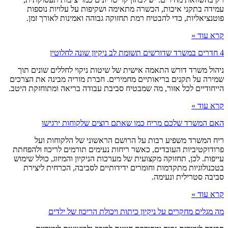
עמידה בתקני איכות, הכשרה מתאימה ושקיפות על עלויות נוספות
פוטנציאליות, כדי להבטיח רמת תחזוקה גבוהה ואמינות לאורך זמן.
קרא עוד »
4 חדרים במשרד שדורשים תשומת לב ניקיון שונה לחלוטין
ניהול משרד דורש התאמה אישית של שיטות ניקוי לחללים שונים תוך
שמירה על תקנים בריאותיים מחמירים. חברת מוריה מבינה את הצרכים
הייחודיים לכל אזור, מה שמבטיח סביבת עבודה בריאה ומתוחזקת היטב.
קרא עוד »
האם המשרד שלכם מריח כמו שאתם רוצים שלקוחות ירגישו
ריח המשרד משפיע רבות על הרושם הראשוני של הלקוחות ועל
פרודוקטיביות העובדים, כאשר ריחות נעימים תורמים לריכוז ולהפחתת
עייפות. לכן, תחזוקה מקצועית של מערכות הניקיון והמיזוג, כולל שימוש
בטכנולוגיות מתקדמות וחומרים ידידותיים לסביבה, הכרחית ליצירת
סביבה סטרילית ונעימה.
קרא עוד »
מה מגלים מחקרים על ניקיון כיתות ויכולת הריכוז של ילדים