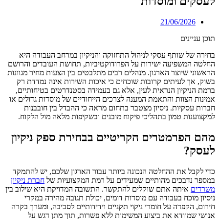
לעסקים ומוסדות
21/06/2026
תוכן עניינים
בחירה של שותף עסקי לניהול התחזוקה והניקיון במרחב העבודה היא
החלטה המשפיעה ישירות על הפרודוקטיביות, תחושת העובדים והרושם
הראשוני שיוצר הארגון. מנהלים רבים מתלבטים בין הצעות מחיר מגוונות
בשוק, אך לעיתים קרובות שוכחים כי איכות השירות אינה נמדדת רק
ברמת הניקיון הנראית לעין, אלא גם בעמידה בסטנדרטים בטיחותיים,
אמינות הצוות והתאמת המענה לצרכים הייחודיים של מוסדות גדולים או
חברות עסקיות. ניסיון מצטבר בתחום מראה כי ההבדל בין חובבנות
למקצוענות טמון בתהליכי פיקוח מובנים ובשקיפות מלאה מול הלקוח.
מהם הפרמטרים הקריטיים בבחירת ספק ניקיון
לעסק?
כדי לקבל את ההחלטה הנכונה ביותר עבור הארגון שלכם, יש להתמקד
במספר נדבכים מהותיים שמעידים על רמת המקצועיות של
חברת ניקיון
משרדים
איתה אתם שוקלים להתקשר. התשובה המדויקת היא שילוב בין
ניסיון מוכח בעבודה עם מוסדות דומים, יכולת תגובה מהירה במקרי
חירום, הקפדה על חומרי ניקוי תקניים וידידותיים לסביבה, ומערך בקרה
אנושי שמוודא את ביצוע המשימות ללא פשרות, תוך מתן דגש על