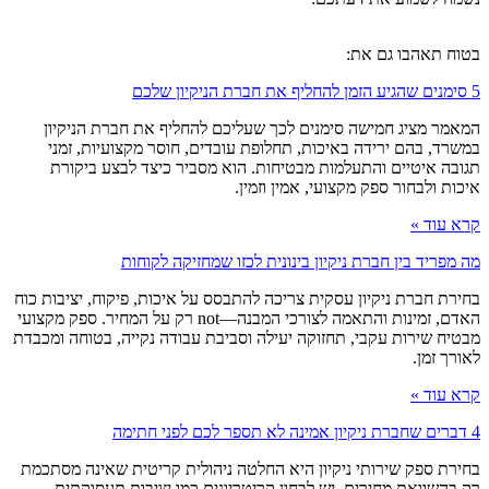
בטוח תאהבו גם את:
5 סימנים שהגיע הזמן להחליף את חברת הניקיון שלכם
המאמר מציג חמישה סימנים לכך שעליכם להחליף את חברת הניקיון
במשרד, בהם ירידה באיכות, תחלופת עובדים, חוסר מקצועיות, זמני
תגובה איטיים והתעלמות מבטיחות. הוא מסביר כיצד לבצע ביקורת
איכות ולבחור ספק מקצועי, אמין וזמין.
קרא עוד »
מה מפריד בין חברת ניקיון בינונית לכזו שמחזיקה לקוחות
בחירת חברת ניקיון עסקית צריכה להתבסס על איכות, פיקוח, יציבות כוח
האדם, זמינות והתאמה לצורכי המבנה—not רק על המחיר. ספק מקצועי
מבטיח שירות עקבי, תחזוקה יעילה וסביבת עבודה נקייה, בטוחה ומכבדת
לאורך זמן.
קרא עוד »
4 דברים שחברת ניקיון אמינה לא תספר לכם לפני חתימה
בחירת ספק שירותי ניקיון היא החלטה ניהולית קריטית שאינה מסתכמת
רק בהשוואת מחירים. יש לבחון קריטריונים כמו יציבות תעסוקתית,