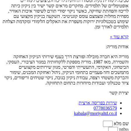
סביבה לימודית נקיה ומסודרת חיונית לריכוז ולביצועים לימודיים
אופטימליים של תלמידים. מחקרים מראים קשר ישיר בין ניקיון כיתה
לריכוז והפחתת שחיקה, כאשר ניקוי יסודי תורם לשיפור איכות האוויר,
מפחית מחלות ומצמצם עומס קוגניטיבי. השקעה בניקיון מקצועי עם
שימוש בטכנולוגיות ירוקות משפרת את האקלים הלימודי ומקדמת הצלחת
תלמידים לאורך זמן.
קרא עוד »
אודות מוריה:
מוריה היא חברה מובילה ופורצת דרך בענף שירותי הניקיון האחזקה
והשמירה, מאז 1987. מוריה מספקת ללקוחותיה במגזר הציבורי, העסקי,
הביטחוני, האקדמי, התעשייתי והפרטי, מגוון שירותים מקצועיים
מתמשכים וחד-פעמיים בתחומי הניקיון, ניהול ואחזקת המבנים, שימור
והברקת משטחי רצפה, עבודת ניקיון בגובה, ניקוי שטיחים וריפודים, ניקוי
ציוד טכנולוגי ועבודות מיוחדות בתחום התחזוקה.
יצירת קשר
שירות בפריסה ארצית
0778036579
kabala@moriyaltd.co.il
שם מלא
טלפון