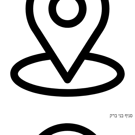
דרך בר יהודה 300, חיפה (סניף ראשי).
סניף בני ברק