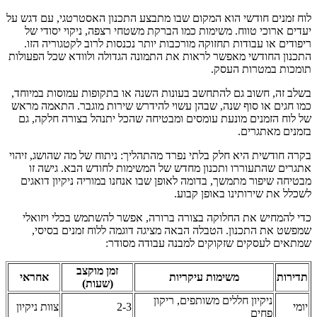
לוח זמנים חודשי הוא המקום שבו מתבצע התכנון האסטרטגי, עם דגש על
יעדים ארוכי טווח. משימות כמו הברקת משטחי רצפה, ניקוי יסודי של
ריפודים או עבודות תחזוקה מורכבות יותר נכנסות לרוב לקטגוריה הזו.
התכנון החודשי מאפשר לראות את התמונה הגדולה ולוודא שכל הפעולות
תומכות במטרות העסק.
בשלב זה, חשוב גם להתחשב בעונות השנה או בתקופות עמוסות במיוחד,
כמו חגים או סוף שנה, שבהן עשוי להידרש שירות מוגבר. התאמה מראש
של לוח הזמנים מונעת עומסים ומבטיחה שהכל יתנהל בצורה חלקה, גם
בזמנים מאתגרים.
בקרה חודשית היא חלק בלתי נפרד מהתהליך: ניתוח של מה שהושג, זיהוי
אתגרים שהתעוררו ותכנון מחדש של המשימות לחודש הבא. גישה זו
מבטיחה שיפור מתמשך, בדומה לאופן שבו אנחנו במוריה ניקיון דואגים
לשכלל את שירותינו באופן קבוע.
כדי להמחיש את החלוקה בצורה ברורה, אפשר להשתמש בכלי ויזואלי
שמפשט את התכנון. הטבלה הבאה מציגה דוגמה ללוח זמנים בסיסי,
שמתאים לעסקים שזקוקים למבנה עבודה מסודר:
זמן מוקצב
תדירות
משימות עיקריות
אחראי
(שעות)
ניקיון חללים משותפים, ריקון
יומי
2-3
צוות ניקיון
פחים