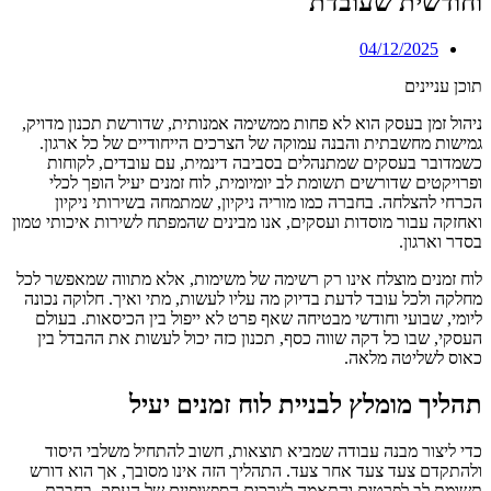
וחודשית שעובדת
04/12/2025
תוכן עניינים
ניהול זמן בעסק הוא לא פחות ממשימה אמנותית, שדורשת תכנון מדויק,
גמישות מחשבתית והבנה עמוקה של הצרכים הייחודיים של כל ארגון.
כשמדובר בעסקים שמתנהלים בסביבה דינמית, עם עובדים, לקוחות
ופרויקטים שדורשים תשומת לב יומיומית, לוח זמנים יעיל הופך לכלי
הכרחי להצלחה. בחברה כמו מוריה ניקיון, שמתמחה בשירותי ניקיון
ואחזקה עבור מוסדות ועסקים, אנו מבינים שהמפתח לשירות איכותי טמון
בסדר וארגון.
לוח זמנים מוצלח אינו רק רשימה של משימות, אלא מתווה שמאפשר לכל
מחלקה ולכל עובד לדעת בדיוק מה עליו לעשות, מתי ואיך. חלוקה נכונה
ליומי, שבועי וחודשי מבטיחה שאף פרט לא ייפול בין הכיסאות. בעולם
העסקי, שבו כל דקה שווה כסף, תכנון כזה יכול לעשות את ההבדל בין
כאוס לשליטה מלאה.
תהליך מומלץ לבניית לוח זמנים יעיל
כדי ליצור מבנה עבודה שמביא תוצאות, חשוב להתחיל משלבי היסוד
ולהתקדם צעד צעד אחר צעד. התהליך הזה אינו מסובך, אך הוא דורש
תשומת לב לפרטים והתאמה לצרכים הספציפיים של העסק. בחברת