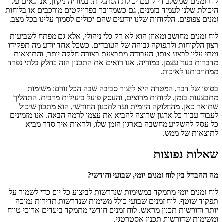
לוח זמנים שמשלב דיוק עם יכולת הסתגלות. במוריה ניקיון, אנו גאים על
היכולת שלנו לעמוד בזמנים, גם כשמדובר בפרויקטים מורכבים או בלוחות
זמנים צפופים. הלקוחות שלנו יודעים שהם יכולים לסמוך עלינו בכל מצב.
לוח זמנים מחושב ומאוזן הוא לא רק כלי ניהולי, אלא גם מפתח לשביעות
רצון הלקוחות ולתפוקה גבוהה של העובדים. כשכל אחד יודע מה תפקידו
ומתי עליו לבצע אותו, העבודה מתבצעת בצורה חלקה יותר, והתוצאות
מדברות בעד עצמן. במוריה, אנו רואים את התכנון הזה כחלק בלתי נפרד
ממחויבותנו לאיכות.
בסופו של דבר, המטרה היא ליצור סביבה שבה הכל זורם: משימות
מתבצעות בזמן, לקוחות מרוצים, והעסק פועל ביעילות מרבית. התהליך
שתואר כאן, מהחלוקה היומית ועד לתכנון החודשי, הוא מתכון שיכול
לעבוד עבור כל ארגון שרוצה להביא את עצמו לרמה הבאה. אנו מזמינים
כל עסק להשקיע מחשבה בארגון הזמן שלו, ולראות איך סדר מביא
לתוצאות של ממש.
שאלות נפוצות
מה ההבדל בין לוח זמנים יומי, שבועי וחודשי?
לוח זמנים יומי מתמקד במשימות שנדרשות לביצוע כל יום כדי לשמור על
תפקוד שוטף. לוח זמנים שבועי כולל משימות שנדרשות תדירות נמוכה
יותר ודורשות תכנון מראש. לוח זמנים חודשי מתמקד ביעדים ארוכי טווח
ומשימות שדורשות תכנון אסטרטגי.