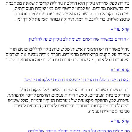
בחירת ספק שירותי ניקיון היא החלטה ניהולית קריטית שאינה מסתכמת
רק בהשוואת מחירים. יש לבחון קריטריונים כמו יציבות תעסוקתית,
עמידה בתקני איכות, הכשרה מתאימה ושקיפות על עלויות נוספות
פוטנציאליות, כדי להבטיח רמת תחזוקה גבוהה ואמינות לאורך זמן.
קרא עוד »
4 חדרים במשרד שדורשים תשומת לב ניקיון שונה לחלוטין
ניהול משרד דורש התאמה אישית של שיטות ניקוי לחללים שונים תוך
שמירה על תקנים בריאותיים מחמירים. חברת מוריה מבינה את הצרכים
הייחודיים לכל אזור, מה שמבטיח סביבת עבודה בריאה ומתוחזקת היטב.
קרא עוד »
האם המשרד שלכם מריח כמו שאתם רוצים שלקוחות ירגישו
ריח המשרד משפיע רבות על הרושם הראשוני של הלקוחות ועל
פרודוקטיביות העובדים, כאשר ריחות נעימים תורמים לריכוז ולהפחתת
עייפות. לכן, תחזוקה מקצועית של מערכות הניקיון והמיזוג, כולל שימוש
בטכנולוגיות מתקדמות וחומרים ידידותיים לסביבה, הכרחית ליצירת
סביבה סטרילית ונעימה.
קרא עוד »
מה מגלים מחקרים על ניקיון כיתות ויכולת הריכוז של ילדים