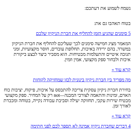
נשמח לשמוע את דעתכם:
בטוח תאהבו גם את:
5 סימנים שהגיע הזמן להחליף את חברת הניקיון שלכם
המאמר מציג חמישה סימנים לכך שעליכם להחליף את חברת הניקיון
במשרד, בהם ירידה באיכות, תחלופת עובדים, חוסר מקצועיות, זמני
תגובה איטיים והתעלמות מבטיחות. הוא מסביר כיצד לבצע ביקורת
איכות ולבחור ספק מקצועי, אמין וזמין.
קרא עוד »
מה מפריד בין חברת ניקיון בינונית לכזו שמחזיקה לקוחות
בחירת חברת ניקיון עסקית צריכה להתבסס על איכות, פיקוח, יציבות כוח
האדם, זמינות והתאמה לצורכי המבנה—not רק על המחיר. ספק מקצועי
מבטיח שירות עקבי, תחזוקה יעילה וסביבת עבודה נקייה, בטוחה ומכבדת
לאורך זמן.
קרא עוד »
4 דברים שחברת ניקיון אמינה לא תספר לכם לפני חתימה