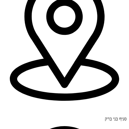
דרך בר יהודה 300, חיפה (סניף ראשי).
סניף בני ברק