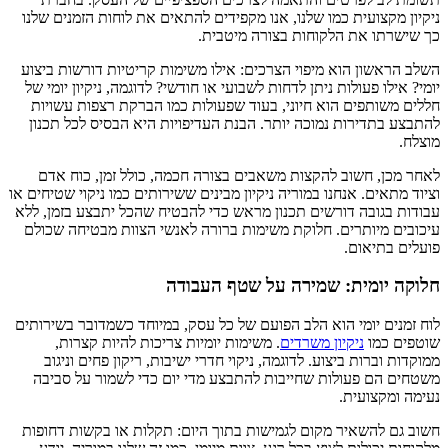
ניקיון מקצועית כמו שלנו, אנו מקפידים להתאים את לוחות הזמנים שלנו
כך שישרתו את הלקוחות בצורה מיטבית.
השלב הראשון הוא מיפוי הצרכים: אילו משימות קריטיות דורשות ביצוע
יומי? אילו פעולות ניתן לדחות לשבועי או חודשי? לדוגמה, ניקיון יומי של
חללים משותפים הוא חיוני, בעוד שפעולות כמו הברקת רצפות עשויות
להתבצע בתדירות נמוכה יותר. הבנת העדיפויות היא הבסיס לכל תכנון
מוצלח.
לאחר מכן, חשוב להקצות משאבים בצורה חכמה, כולל זמן, כוח אדם
וציוד מתאים. אנחנו במוריה ניקיון מבינים ששירותים כמו ניקוי שטיחים או
עבודות בגובה דורשים תכנון מראש כדי להבטיח שהכל יתבצע בזמן, ללא
עיכובים מיותרים. חלוקת משימות ברורה לאנשי הצוות מבטיחה שכולם
פועלים בתיאום.
חלוקה יומית: שמירה על שטף העבודה
לוח זמנים יומי הוא הלב הפועם של כל עסק, במיוחד כשמדובר בשירותים
שוטפים כמו
ניקיון משרדים
. משימות יומיות צריכות להיות קצרות,
ממוקדות וברות ביצוע. לדוגמה, ניקוי חדרי ישיבות, ריקון פחים וניגוב
משטחים הם פעולות שחייבות להתבצע מדי יום כדי לשמור על סביבה
נעימה ומקצועית.
חשוב גם להשאיר מקום לגמישות בתוך היום: תקלות או בקשות דחופות