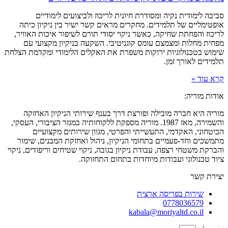
סביבה לימודית נקיה ומסודרת חיונית לריכוז ולביצועים לימודיים
אופטימליים של תלמידים. מחקרים מראים קשר ישיר בין ניקיון כיתה
לריכוז והפחתת שחיקה, כאשר ניקוי יסודי תורם לשיפור איכות האוויר,
מפחית מחלות ומצמצם עומס קוגניטיבי. השקעה בניקיון מקצועי עם
שימוש בטכנולוגיות ירוקות משפרת את האקלים הלימודי ומקדמת הצלחת
תלמידים לאורך זמן.
קרא עוד »
אודות מוריה:
מוריה היא חברה מובילה ופורצת דרך בענף שירותי הניקיון האחזקה
והשמירה, מאז 1987. מוריה מספקת ללקוחותיה במגזר הציבורי, העסקי,
הביטחוני, האקדמי, התעשייתי והפרטי, מגוון שירותים מקצועיים
מתמשכים וחד-פעמיים בתחומי הניקיון, ניהול ואחזקת המבנים, שימור
והברקת משטחי רצפה, עבודת ניקיון בגובה, ניקוי שטיחים וריפודים, ניקוי
ציוד טכנולוגי ועבודות מיוחדות בתחום התחזוקה.
יצירת קשר
שירות בפריסה ארצית
0778036579
kabala@moriyaltd.co.il