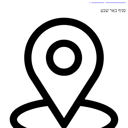
בר כוכבא 4, בני ברק.
סניף באר שבע