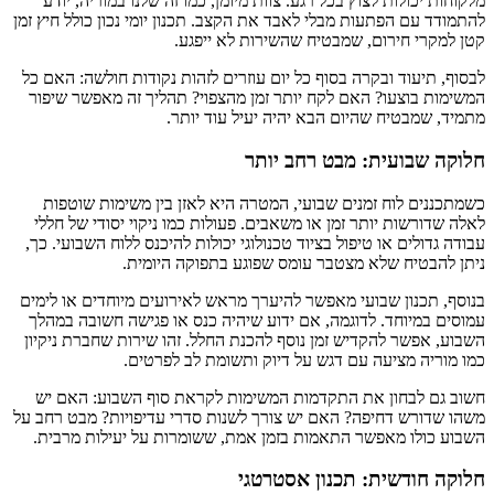
מלקוחות יכולות לצוץ בכל רגע. צוות מיומן, כמו זה שלנו במוריה, יודע
להתמודד עם הפתעות מבלי לאבד את הקצב. תכנון יומי נכון כולל חיץ זמן
קטן למקרי חירום, שמבטיח שהשירות לא ייפגע.
לבסוף, תיעוד ובקרה בסוף כל יום עוזרים לזהות נקודות חולשה: האם כל
המשימות בוצעו? האם לקח יותר זמן מהצפוי? תהליך זה מאפשר שיפור
מתמיד, שמבטיח שהיום הבא יהיה יעיל עוד יותר.
חלוקה שבועית: מבט רחב יותר
כשמתכננים לוח זמנים שבועי, המטרה היא לאזן בין משימות שוטפות
לאלה שדורשות יותר זמן או משאבים. פעולות כמו ניקוי יסודי של חללי
עבודה גדולים או טיפול בציוד טכנולוגי יכולות להיכנס ללוח השבועי. כך,
ניתן להבטיח שלא מצטבר עומס שפוגע בתפוקה היומית.
בנוסף, תכנון שבועי מאפשר להיערך מראש לאירועים מיוחדים או לימים
עמוסים במיוחד. לדוגמה, אם ידוע שיהיה כנס או פגישה חשובה במהלך
השבוע, אפשר להקדיש זמן נוסף להכנת החלל. זהו שירות שחברת ניקיון
כמו מוריה מציעה עם דגש על דיוק ותשומת לב לפרטים.
חשוב גם לבחון את התקדמות המשימות לקראת סוף השבוע: האם יש
משהו שדורש דחיפה? האם יש צורך לשנות סדרי עדיפויות? מבט רחב על
השבוע כולו מאפשר התאמות בזמן אמת, ששומרות על יעילות מרבית.
חלוקה חודשית: תכנון אסטרטגי