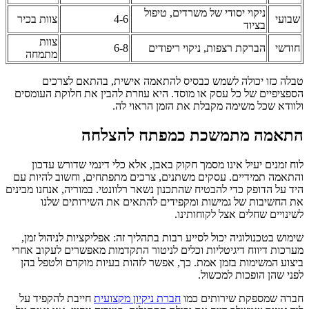
ניקוי יסודי של משרדים, טיפול
שבועי
4-6
צוות בכיר
בציוד
צוות
חודשי
הברקת רצפות, ניקוי ריפודים
6-8
מתמחה
טבלה כזו יכולה לשמש כבסיס להתאמה אישית, בהתאם לצרכים
הספציפיים של כל עסק או מוסד. היא עוזרת להבין את חלוקת העומסים
ולוודא שכל משימה מקבלת את הזמן הראוי לה.
התאמה מתמשכת כמפתח להצלחה
לוח זמנים יעיל אינו מסמך חקוק באבן, אלא כלי דינמי שדורש עדכון
והתאמה תמידיים. עסקים משתנים, צרכים מתפתחים, וחשוב להיות עם
היד על הדופק כדי להבטיח שהתכנון נשאר רלוונטי. במוריה, אנחנו מבינים
את החשיבות של גמישות ומקפידים להתאים את השירותים שלנו
לשינויים שחלים אצל לקוחותינו.
שימוש בטכנולוגיה יכול לסייע רבות בתהליך זה: אפליקציות לניהול זמן,
מערכות דיווח דיגיטליות וכלים לניטור התקדמות מאפשרים לעקוב אחרי
ביצוע המשימות בזמן אמת. כך, אפשר לזהות בעיות מוקדם ולטפל בהן
לפני שהן הופכות למכשול.
חברה שמספקת שירותים כמו
חברת ניקיון מקצועית
חייבת להקפיד על