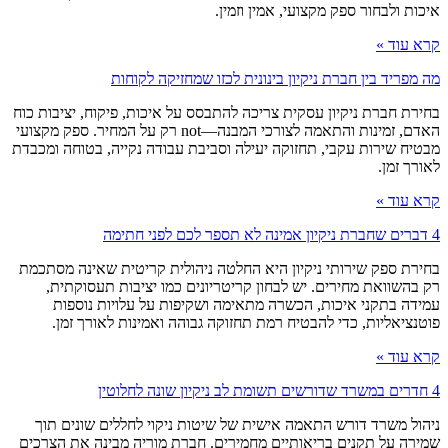
איכות ולבחור ספק מקצועי, אמין וזמין.
קרא עוד »
מה מפריד בין חברת ניקיון בינונית לכזו שמחזיקה לקוחות
בחירת חברת ניקיון עסקית צריכה להתבסס על איכות, פיקוח, יציבות כוח
האדם, זמינות והתאמה לצורכי המבנה—not רק על המחיר. ספק מקצועי
מבטיח שירות עקבי, תחזוקה יעילה וסביבת עבודה נקייה, בטוחה ומכבדת
לאורך זמן.
קרא עוד »
4 דברים שחברת ניקיון אמינה לא תספר לכם לפני חתימה
בחירת ספק שירותי ניקיון היא החלטה ניהולית קריטית שאינה מסתכמת
רק בהשוואת מחירים. יש לבחון קריטריונים כמו יציבות תעסוקתית,
עמידה בתקני איכות, הכשרה מתאימה ושקיפות על עלויות נוספות
פוטנציאליות, כדי להבטיח רמת תחזוקה גבוהה ואמינות לאורך זמן.
קרא עוד »
4 חדרים במשרד שדורשים תשומת לב ניקיון שונה לחלוטין
ניהול משרד דורש התאמה אישית של שיטות ניקוי לחללים שונים תוך
שמירה על תקנים בריאותיים מחמירים. חברת מוריה מבינה את הצרכים