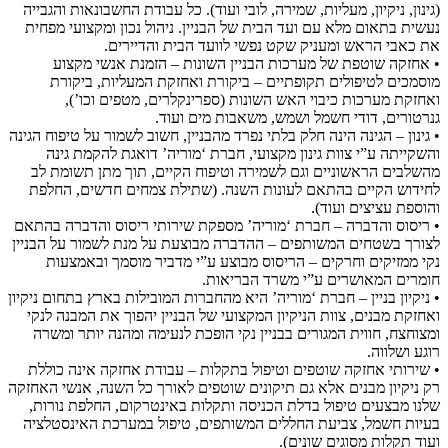
(גינון, ניקיון, מעליות, שמירה, לובי ועוד). כל עבודת החשבונאות והגבייה
נעשית בתאום מלא עם ועד הבית של הבניין. ניהול נכון ומקצועי מפחית
את כאבי הראש ומעניק שקט נפשי לוועד הבית והדיירים.
• אחזקה שוטפת של מערכות הבניין השונות – הזמנת אנשי מקצוע
מוסמכים לטיפולים תקופתיים – ביקורת ואחזקת המעליות, ביקורת
ואחזקת מערכות כיבוי האש השונות (ספרינקלרים, מטפים וכו’),
גנרטורים, דודי חשמל ושמש, משאבות מים ועוד.
• גינון – הגינה הינה חלק בלתי נפרד מהבניין, חשוב לשמור על טיפוח הגינה
והשקייתה ע”י צוות גינון מקצועי, חברת ‘מוריה’ דואגת להקמת גינה
מהשלבים הראשוניים וגם לשמירה וטיפוח הקיים, תוך מתן תשומת לב
לחידוש הקיים בהתאם לעונות השנה. (שתילת צמחים חדשים, החלפת
והוספת עציצים ועוד).
• ריסוס והדברה – חברת ‘מוריה’ מספקת שירותי ריסוס והדברה בהתאם
לצורך בשטחים המשותפים – ההדברה מבוצעת על מנת לשמור על הבניין
נקי ממזיקים וחרקים – הריסוס מבוצע ע”י מדביר מוסמך ובאמצעות
חומרים המאושרים ע”י משרד הבריאות.
• ניקיון בניין – חברת ‘מוריה’ היא מהחברות המובילות בארץ בתחום ניקיון
ואחזקת מבנים, צוות הניקיון המקצועי של הבניין יהפוך את המבנה לנקי
ומצוחצח, חווית המגורים בבניין נקי הופכת לנעימה ומהנה יותר ומשרה
רוגע ושלווה.
• שירותי אחזקה שוטפים וטיפול בתקלות – עבודת אחזקה אינה כוללת
רק ניקיון מבנים אלא גם תיקונים שוטפים לאורך כל השנה, אנשי האחזקה
שלנו מבצעים טיפול בדלת הכניסה ותקלות באינטרקום, החלפת נורות,
בעיות חשמל, צביעת החללים המשותפים, טיפול במערכת האינסטלציה
ועוד תקלות מסוגים שונים).