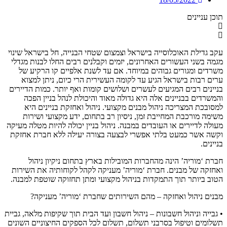
תוכן עניינים
עקב גדילת האוכלוסייה בישראל וצמצום שטחי הבנייה, חל בישראל שינוי
מגמה בשני העשורים האחרונים, יזמים וקבלנים רבים החלו לבנות מגדלי
משרדים ומגורים גבוהים במיוחד. אם עד לשנת אלפיים קו הרקיע של
ערים רבות בישראל הגיע עד לקומה העשירית הרי כיום, ניתן למצוא
בניינים רבים המגיעים לעשרים ושלושים קומות ואף יותר. כמות הדיירים
והמשרדים בבניינים אלה היא גדולה מאוד והיכולת לנהל בניין הפכה
למסובכת המצריכה ניהול מבנים מקצועי. ניהול ואחזקת בניינים היא
משימה מורכבת המחייבת זמן, ניסיון רב בתחום, ידע מקצועי ושירות
מעולה לדיירים או העובדים במבנה. ניהול בניין יכולה להיות מטלה מעיקה
וקשה אשר כמעט בלתי אפשרי לבצעה בצורה יעילה ללא חברת אחזקת
בניינים.
חברת ‘מוריה’ הינה מהחברות המובילות בארץ בתחום ניקיון ניהול
ואחזקה של מבנים. חברת ‘מוריה’ מעניקה לקהל לקוחותיה את השירות
הטוב ביותר תוך התמקדות בניהול מקצועי ומתן תחזוקה שוטפת למבנה.
מבנים ניהול ואחזקה – מהם השירותים שחברת ‘מוריה’ מעניקה?
• גבייה וניהול חשבונות – ניהול חשבון ועד הבית תוך שקיפות מלאה, גביית
תשלומים וטיפול בסרבני תשלום, תשלום לכל הספקים החיצוניים השונים