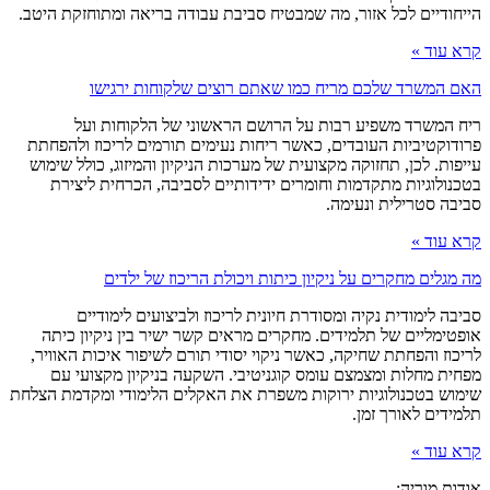
הייחודיים לכל אזור, מה שמבטיח סביבת עבודה בריאה ומתוחזקת היטב.
קרא עוד »
האם המשרד שלכם מריח כמו שאתם רוצים שלקוחות ירגישו
ריח המשרד משפיע רבות על הרושם הראשוני של הלקוחות ועל
פרודוקטיביות העובדים, כאשר ריחות נעימים תורמים לריכוז ולהפחתת
עייפות. לכן, תחזוקה מקצועית של מערכות הניקיון והמיזוג, כולל שימוש
בטכנולוגיות מתקדמות וחומרים ידידותיים לסביבה, הכרחית ליצירת
סביבה סטרילית ונעימה.
קרא עוד »
מה מגלים מחקרים על ניקיון כיתות ויכולת הריכוז של ילדים
סביבה לימודית נקיה ומסודרת חיונית לריכוז ולביצועים לימודיים
אופטימליים של תלמידים. מחקרים מראים קשר ישיר בין ניקיון כיתה
לריכוז והפחתת שחיקה, כאשר ניקוי יסודי תורם לשיפור איכות האוויר,
מפחית מחלות ומצמצם עומס קוגניטיבי. השקעה בניקיון מקצועי עם
שימוש בטכנולוגיות ירוקות משפרת את האקלים הלימודי ומקדמת הצלחת
תלמידים לאורך זמן.
קרא עוד »
אודות מוריה: