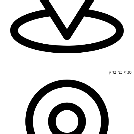
דרך בר יהודה 300, חיפה (סניף ראשי).
סניף בני ברק