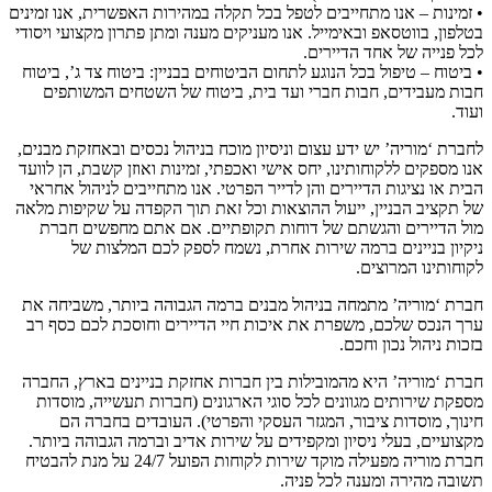
• זמינות – אנו מתחייבים לטפל בכל תקלה במהירות האפשרית, אנו זמינים
בטלפון, בווטסאפ ובאימייל. אנו מעניקים מענה ומתן פתרון מקצועי ויסודי
לכל פנייה של אחד הדיירים.
• ביטוח – טיפול בכל הנוגע לתחום הביטוחים בבניין: ביטוח צד ג’, ביטוח
חבות מעבידים, חבות חברי ועד בית, ביטוח של השטחים המשותפים
ועוד.
לחברת ‘מוריה’ יש ידע עצום וניסיון מוכח בניהול נכסים ובאחזקת מבנים,
אנו מספקים ללקוחותינו, יחס אישי ואכפתי, זמינות ואוזן קשבת, הן לוועד
הבית או נציגות הדיירים והן לדייר הפרטי. אנו מתחייבים לניהול אחראי
של תקציב הבניין, ייעול ההוצאות וכל זאת תוך הקפדה על שקיפות מלאה
מול הדיירים והגשתם של דוחות תקופתיים. אם אתם מחפשים חברת
ניקיון בניינים ברמה שירות אחרת, נשמח לספק לכם המלצות של
לקוחותינו המרוצים.
חברת ‘מוריה’ מתמחה בניהול מבנים ברמה הגבוהה ביותר, משביחה את
ערך הנכס שלכם, משפרת את איכות חיי הדיירים וחוסכת לכם כסף רב
בזכות ניהול נכון וחכם.
חברת ‘מוריה’ היא מהמובילות בין חברות אחזקת בניינים בארץ, החברה
מספקת שירותים מגוונים לכל סוגי הארגונים (חברות תעשייה, מוסדות
חינוך, מוסדות ציבור, המגזר העסקי והפרטי). העובדים בחברה הם
מקצועיים, בעלי ניסיון ומקפידים על שירות אדיב וברמה הגבוהה ביותר.
חברת מוריה מפעילה מוקד שירות לקוחות הפועל 24/7 על מנת להבטיח
תשובה מהירה ומענה לכל פניה.