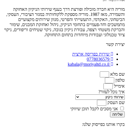
מוריה היא חברה מובילה ופורצת דרך בענף שירותי הניקיון האחזקה
והשמירה, מאז 1987. מוריה מספקת ללקוחותיה במגזר הציבורי, העסקי,
הביטחוני, האקדמי, התעשייתי והפרטי, מגוון שירותים מקצועיים
מתמשכים וחד-פעמיים בתחומי הניקיון, ניהול ואחזקת המבנים, שימור
והברקת משטחי רצפה, עבודת ניקיון בגובה, ניקוי שטיחים וריפודים, ניקוי
ציוד טכנולוגי ועבודות מיוחדות בתחום התחזוקה.
יצירת קשר
שירות בפריסה ארצית
0778036579
kabala@moriyaltd.co.il
שם מלא
טלפון
אימייל
איך נוכל לעזור?
שם העסק
אני מסכים לקבל תוכן שיווקי
שליחה
בקרו אותנו בפייסוק שלנו: