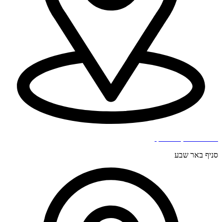
בר כוכבא 4, בני ברק.
סניף באר שבע