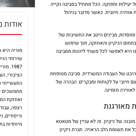
 יעילות ותפוקה. הכל מתחיל בסביבה נקייה
ווירה חיובית. כאשר מדובר בניהול
אודות מ
ומוסדות, מבינים היטב את החשיבות של
ת מתקדמים בתחום הניקיון והאחזקה, תוך שימוש
מוריה היא 
נו היא לאפשר לכל משרד ליהנות מסביבה
שירותי הני
1987. 
 היבט של העבודה המשרדית. סביבה מטופחת
הציבורי, הע
 חיובי על לקוחות ומבקרים. הבהרה של
התעשייתי וה
לאווירה מזמינה.
מתמשכים וחד
ואחזקת המב
ת מאורגנת
רצפה, עבודת
וריפודים, ני
בנה של ניקיון. זה לא עניין של מטאטא
מיוחדות בת
 את תשומת הלב הראויה. חברת ניקיון