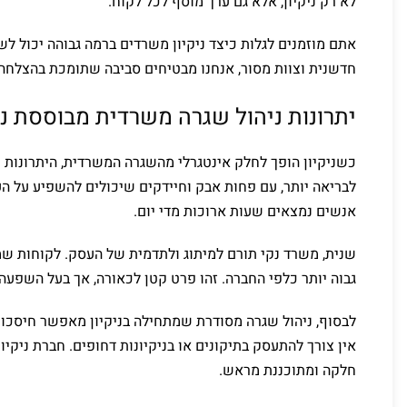
לא רק ניקיון, אלא גם ערך מוסף לכל לקוח.
אתם מוזמנים לגלות כיצד ניקיון משרדים ברמה גבוהה יכול ל
חדשנית וצוות מסור, אנחנו מבטיחים סביבה שתומכת בהצלחה 
יתרונות ניהול שגרה משרדית מבוססת ני
כשניקיון הופך לחלק אינטגרלי מהשגרה המשרדית, היתרונות 
לבריאה יותר, עם פחות אבק וחיידקים שיכולים להשפיע על ה
אנשים נמצאים שעות ארוכות מדי יום.
שנית, משרד נקי תורם למיתוג ולתדמית של העסק. לקוחות שמ
גבוה יותר כלפי החברה. זהו פרט קטן לכאורה, אך בעל השפעה
לבסוף, ניהול שגרה מסודרת שמתחילה בניקיון מאפשר חיסכון
אין צורך להתעסק בתיקונים או בניקיונות דחופים. חברת ניקי
חלקה ומתוכננת מראש.