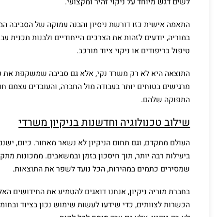
לשים דגש מיוחד על ניקוי זהיר ומקצועי.
התאמה אישית כזו דורשת ניסיון והבנה עמוקה של הסביבה המש
במוריה, יודעים לזהות את הצרכים הייחודיים ולבנות תכנית עבו
טיפול בריפודים או ניקוי ציוד מורכב.
התוצאה היא לא רק משרד נקי, אלא גם סביבה שמשקפת את ע
מרגישים בטוחים יותר בעבודה מול החברה, והעובדים עצמם ח
התפוקה שלהם.
שילוב טכנולוגיה וחדשנות בניקיון משרדי
העולם מתקדם, וגם תחום הניקיון לא נשאר מאחור. כיום, ישנ
ביעילות רבה יותר, תוך חיסכון בזמן ובמשאבים. ממכונות מת
שמסירים כתמים במהירות, הכל נועד לשפר את התוצאות.
בחברת מוריה ניקיון, אנחנו דואגים להטמיע את החידושים האלה
הכשרות לצוותים, כדי שידעו לעשות שימוש נכון בציוד ובחומ