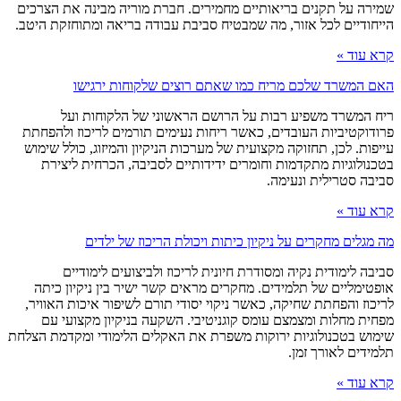
שמירה על תקנים בריאותיים מחמירים. חברת מוריה מבינה את הצרכים
הייחודיים לכל אזור, מה שמבטיח סביבת עבודה בריאה ומתוחזקת היטב.
קרא עוד »
האם המשרד שלכם מריח כמו שאתם רוצים שלקוחות ירגישו
ריח המשרד משפיע רבות על הרושם הראשוני של הלקוחות ועל
פרודוקטיביות העובדים, כאשר ריחות נעימים תורמים לריכוז ולהפחתת
עייפות. לכן, תחזוקה מקצועית של מערכות הניקיון והמיזוג, כולל שימוש
בטכנולוגיות מתקדמות וחומרים ידידותיים לסביבה, הכרחית ליצירת
סביבה סטרילית ונעימה.
קרא עוד »
מה מגלים מחקרים על ניקיון כיתות ויכולת הריכוז של ילדים
סביבה לימודית נקיה ומסודרת חיונית לריכוז ולביצועים לימודיים
אופטימליים של תלמידים. מחקרים מראים קשר ישיר בין ניקיון כיתה
לריכוז והפחתת שחיקה, כאשר ניקוי יסודי תורם לשיפור איכות האוויר,
מפחית מחלות ומצמצם עומס קוגניטיבי. השקעה בניקיון מקצועי עם
שימוש בטכנולוגיות ירוקות משפרת את האקלים הלימודי ומקדמת הצלחת
תלמידים לאורך זמן.
קרא עוד »