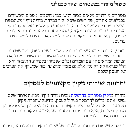
טיפול מיוחד במשטחים וציוד טכנולוגי
משרדים מודרניים מלאים בציוד רגיש, כמו מחשבים, מסכים ומכשירים
טכנולוגיים אחרים, שדורשים טיפול זהיר במיוחד. מוריה ניקיון משתמשת
בשיטות ייעודיות לניקוי ציוד כזה, כדי למנוע נזק ולשמור על תפקוד תקין.
העובדים עוברים הכשרה מקיפה, שמכינה אותם להתמודד עם אתגרים
שונים, בין אם זה אבק במקומות קשים לגישה או כתמים על משטחים
עדינים.
בנוסף, החברה מציעה שירותי הברקה ושימור של רצפות, ניקוי שטיחים
וריפודים, שמוסיפים למראה המטופח של המשרד. כל משטח מקבל את
הטיפול המתאים לו, עם חומרים וכלים שנבחרו בקפידה. התוצאה היא
חלל שנראה לא רק נקי, אלא גם מזמין ומקצועי, כזה שמשקף את הערכים
של העסק שלכם.
יתרונות שירותי ניקיון מקצועיים לעסקים
בחירה ב
ניקיון משרדים בהרצליה
מבית מוריה ניקיון מביאה איתה שקט
נפשי. אתם יכולים להתמקד בניהול העסק, בידיעה שחברת ניקיון
מקצועית דואגת לכל הפרטים הקטנים. החברה מתגאה בכך שהיא לא רק
מספקת שירות, אלא בונה מערכת יחסים של אמון עם לקוחותיה, דרך
מחויבות לאיכות ולזמינות.
כדי להמחיש את היתרונות הבולטים של שירותי ניקיון ברמה גבוהה, ריכזנו