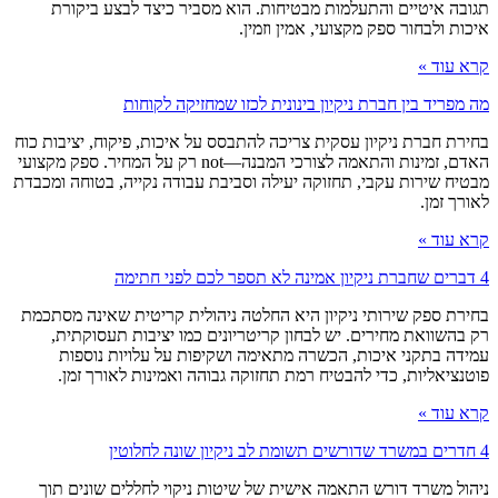
תגובה איטיים והתעלמות מבטיחות. הוא מסביר כיצד לבצע ביקורת
איכות ולבחור ספק מקצועי, אמין וזמין.
קרא עוד »
מה מפריד בין חברת ניקיון בינונית לכזו שמחזיקה לקוחות
בחירת חברת ניקיון עסקית צריכה להתבסס על איכות, פיקוח, יציבות כוח
האדם, זמינות והתאמה לצורכי המבנה—not רק על המחיר. ספק מקצועי
מבטיח שירות עקבי, תחזוקה יעילה וסביבת עבודה נקייה, בטוחה ומכבדת
לאורך זמן.
קרא עוד »
4 דברים שחברת ניקיון אמינה לא תספר לכם לפני חתימה
בחירת ספק שירותי ניקיון היא החלטה ניהולית קריטית שאינה מסתכמת
רק בהשוואת מחירים. יש לבחון קריטריונים כמו יציבות תעסוקתית,
עמידה בתקני איכות, הכשרה מתאימה ושקיפות על עלויות נוספות
פוטנציאליות, כדי להבטיח רמת תחזוקה גבוהה ואמינות לאורך זמן.
קרא עוד »
4 חדרים במשרד שדורשים תשומת לב ניקיון שונה לחלוטין
ניהול משרד דורש התאמה אישית של שיטות ניקוי לחללים שונים תוך