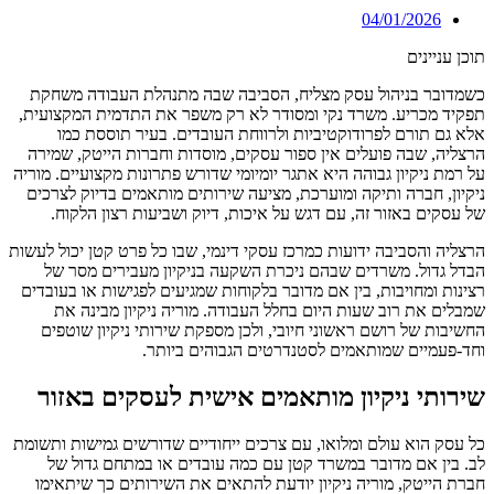
04/01/2026
תוכן עניינים
כשמדובר בניהול עסק מצליח, הסביבה שבה מתנהלת העבודה משחקת
תפקיד מכריע. משרד נקי ומסודר לא רק משפר את התדמית המקצועית,
אלא גם תורם לפרודוקטיביות ולרווחת העובדים. בעיר תוססת כמו
הרצליה, שבה פועלים אין ספור עסקים, מוסדות וחברות הייטק, שמירה
על רמת ניקיון גבוהה היא אתגר יומיומי שדורש פתרונות מקצועיים. מוריה
ניקיון, חברה ותיקה ומוערכת, מציעה שירותים מותאמים בדיוק לצרכים
של עסקים באזור זה, עם דגש על איכות, דיוק ושביעות רצון הלקוח.
הרצליה והסביבה ידועות כמרכז עסקי דינמי, שבו כל פרט קטן יכול לעשות
הבדל גדול. משרדים שבהם ניכרת השקעה בניקיון מעבירים מסר של
רצינות ומחויבות, בין אם מדובר בלקוחות שמגיעים לפגישות או בעובדים
שמבלים את רוב שעות היום בחלל העבודה. מוריה ניקיון מבינה את
החשיבות של רושם ראשוני חיובי, ולכן מספקת שירותי ניקיון שוטפים
וחד-פעמיים שמותאמים לסטנדרטים הגבוהים ביותר.
שירותי ניקיון מותאמים אישית לעסקים באזור
כל עסק הוא עולם ומלואו, עם צרכים ייחודיים שדורשים גמישות ותשומת
לב. בין אם מדובר במשרד קטן עם כמה עובדים או במתחם גדול של
חברת הייטק, מוריה ניקיון יודעת להתאים את השירותים כך שיתאימו