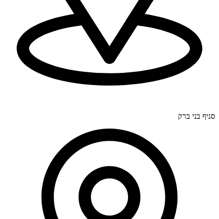
דרך בר יהודה 300, חיפה (סניף ראשי).
סניף בני ברק