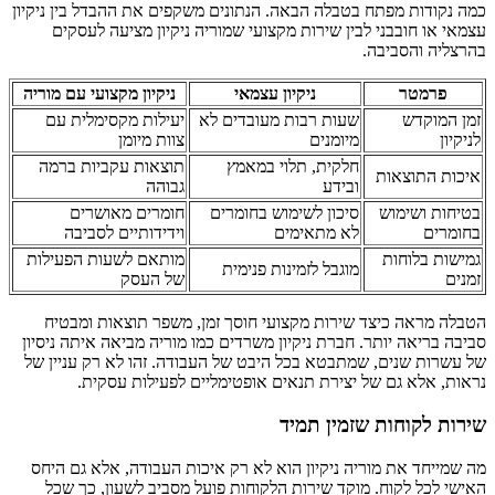
כמה נקודות מפתח בטבלה הבאה. הנתונים משקפים את ההבדל בין ניקיון
עצמאי או חובבני לבין שירות מקצועי שמוריה ניקיון מציעה לעסקים
בהרצליה והסביבה.
פרמטר
ניקיון עצמאי
ניקיון מקצועי עם מוריה
זמן המוקדש
שעות רבות מעובדים לא
יעילות מקסימלית עם
לניקיון
מיומנים
צוות מיומן
חלקית, תלוי במאמץ
תוצאות עקביות ברמה
איכות התוצאות
ובידע
גבוהה
בטיחות ושימוש
סיכון לשימוש בחומרים
חומרים מאושרים
בחומרים
לא מתאימים
וידידותיים לסביבה
גמישות בלוחות
מותאם לשעות הפעילות
מוגבל לזמינות פנימית
זמנים
של העסק
הטבלה מראה כיצד שירות מקצועי חוסך זמן, משפר תוצאות ומבטיח
סביבה בריאה יותר. חברת ניקיון משרדים כמו מוריה מביאה איתה ניסיון
של עשרות שנים, שמתבטא בכל היבט של העבודה. זהו לא רק עניין של
נראות, אלא גם של יצירת תנאים אופטימליים לפעילות עסקית.
שירות לקוחות שזמין תמיד
מה שמייחד את מוריה ניקיון הוא לא רק איכות העבודה, אלא גם היחס
האישי לכל לקוח. מוקד שירות הלקוחות פועל מסביב לשעון, כך שכל