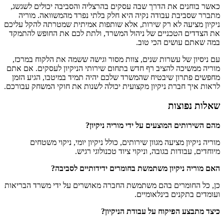
כאשר בוחנים את הדרך שבה עסקים בהרצליה והסביבה יכולים לשגשג,
מתברר שסביבת עבודה נקיה היא חלק בלתי נפרד מהמשוואה. מוריה
ניקיון מציעה לא רק שירות, אלא שותפות אמיתית שמטרתה להקל עליכם
את הצדדים הטכניים של ניהול המשרד, ולתת לכם את החופש להתמקד
במה שאתם עושים הכי טוב.
עם ניסיון של עשרות שנים, צוות מסור וגישה ששמה את הלקוח במרכז,
מוריה ממשיכה להציב רף חדש בתחום שירותי הניקיון לעסקים. אם אתם
מחפשים פתרון שיבטיח שהמשרד שלכם יהיה תמיד במיטבו, הגיע הזמן
לראות איך חברת ניקיון מקצועית יכולה לשנות את חוקי המשחק עבורכם.
שאלות נפוצות
מהם השירותים המוצעים על ידי מוריה ניקיון?
מוריה ניקיון מציעה מגוון שירותים, כולל ניקיון יומי, ניקוי משטחים
מיוחדים, עבודות בגובה, וניקוי ציוד טכנולוגי רגיש.
האם מוריה ניקיון משתמשת בחומרים ידידותיים לסביבה?
כן, כל החומרים בהם משתמשת החברה מאושרים על ידי משרד הבריאות
ועומדים בתקנים בינלאומיים.
כיצד מתבצע הפיקוח על עבודת הניקיון?