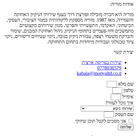
אודות מוריה:
מוריה היא חברה מובילה ופורצת דרך בענף שירותי הניקיון האחזקה
והשמירה, מאז 1987. מוריה מספקת ללקוחותיה במגזר הציבורי, העסקי,
הביטחוני, האקדמי, התעשייתי והפרטי, מגוון שירותים מקצועיים
מתמשכים וחד-פעמיים בתחומי הניקיון, ניהול ואחזקת המבנים, שימור
והברקת משטחי רצפה, עבודת ניקיון בגובה, ניקוי שטיחים וריפודים, ניקוי
ציוד טכנולוגי ועבודות מיוחדות בתחום התחזוקה.
יצירת קשר
שירות בפריסה ארצית
0778036579
kabala@moriyaltd.co.il
שם מלא
טלפון
אימייל
איך נוכל לעזור?
שם העסק
אני מסכים לקבל תוכן שיווקי
שליחה