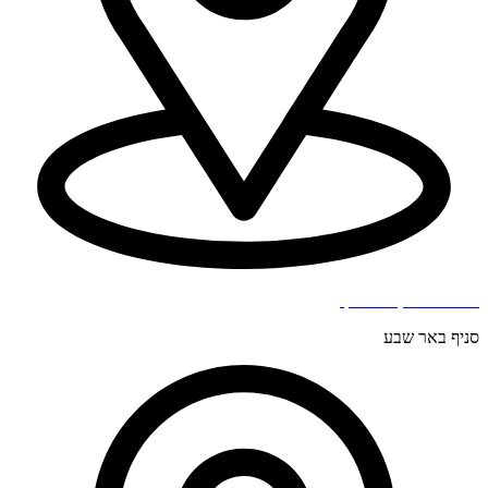
בר כוכבא 4, בני ברק.
סניף באר שבע