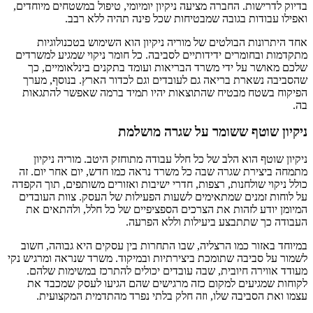
בדיוק לדרישות. החברה מציעה ניקיון יומיומי, טיפול במשטחים מיוחדים,
ואפילו עבודות בגובה שמבטיחות שכל פינה תהיה ללא רבב.
אחד היתרונות הבולטים של מוריה ניקיון הוא השימוש בטכנולוגיות
מתקדמות ובחומרים ידידותיים לסביבה. כל חומר ניקוי שמגיע למשרדים
שלכם מאושר על ידי משרד הבריאות ועומד בתקנים בינלאומיים, כך
שהסביבה נשארת בריאה גם לעובדים וגם לכדור הארץ. בנוסף, מערך
הפיקוח בשטח מבטיח שהתוצאות יהיו תמיד ברמה שאפשר להתגאות
בה.
ניקיון שוטף ששומר על שגרה מושלמת
ניקיון שוטף הוא הלב של כל חלל עבודה מתוחזק היטב. מוריה ניקיון
מתמחה ביצירת שגרה שבה כל משרד נראה כמו חדש, יום אחר יום. זה
כולל ניקוי שולחנות, רצפות, חדרי ישיבות ואזורים משותפים, תוך הקפדה
על לוחות זמנים שמתאימים לשעות הפעילות של העסק. צוות העובדים
המיומן יודע לזהות את הצרכים הספציפיים של כל חלל, ולהתאים את
העבודה כך שתתבצע ביעילות וללא הפרעה.
במיוחד באזור כמו הרצליה, שבו התחרות בין עסקים היא גבוהה, חשוב
לשמור על סביבה שתומכת ביצירתיות ובמיקוד. משרד שנראה ומרגיש נקי
מעודד אווירה חיובית, שבה עובדים יכולים להתרכז במשימות שלהם.
לקוחות שמגיעים למקום כזה מרגישים שהם הגיעו לעסק שמכבד את
עצמו ואת הסביבה שלו, וזה חלק בלתי נפרד מהתדמית המקצועית.