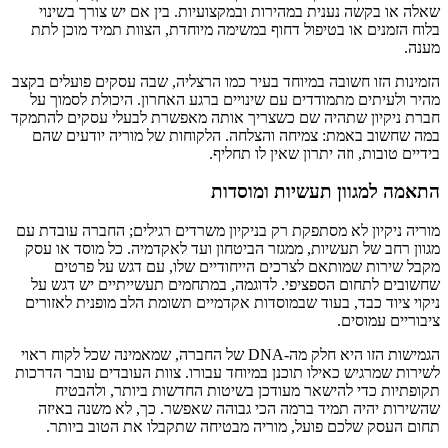
שאלה או בקשה נענית במהירות ובמקצועיות. בין אם יש צורך בשינוי
בלוח הזמנים או בטיפול דחוף במשימה מיוחדת, הצוות תמיד מוכן לתת
מענה.
הזמינות הזו חשובה במיוחד בעיר כמו הרצליה, שבה עסקים פועלים בקצב
מהיר ולעיתים מתמודדים עם שינויים ברגע האחרון. היכולת לסמוך על
חברת ניקיון שתהיה שם כשצריך אותה מאפשרת לבעלי עסקים להתמקד
במה שחשוב באמת: צמיחה והצלחה. הלקוחות של מוריה יודעים שהם
בידיים טובות, וזה יתרון שאין לו תחליף.
התאמה למגוון תעשיות ומוסדות
מוריה ניקיון לא מסתפקת רק בניקיון משרדים רגילים; החברה עובדת עם
מגוון רחב של תעשיות, ממגזר הביטחון ועד לאקדמיה. כל מוסד או עסק
מקבל שירות שמותאם לצרכים הייחודיים שלו, עם דגש על פרטים
שחשובים לתחום הספציפי. לדוגמה, במתחמים תעשייתיים יש דגש על
ניקוי ציוד כבד, בעוד שבמוסדות אקדמיים תשומת הלב מופנית לאזורים
ציבוריים עמוסים.
הגמישות הזו היא חלק מה-DNA של החברה, שמאמינה שכל לקוח ראוי
לשירות שמרגיש כאילו תוכנן במיוחד עבורו. צוות העובדים עובר הדרכות
תקופתיות כדי להישאר מעודכן בשיטות החדשות ביותר, ולהבטיח
שהשירות יהיה תמיד ברמה הכי גבוהה שאפשר. כך, לא משנה באיזה
תחום העסק שלכם פועל, מוריה מבטיחה שתקבלו את הטוב ביותר.