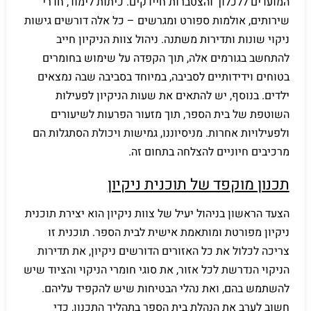
המועדים ללכלוך והצטברות חיידקים. כיתות לימוד, חדרי
שירותים, אולמות ספורט ומגרשים – כל אלה דורשים גישות
ניקוי שונות ותדירות משתנה. ניהול צוות הניקיון חייב
להתחשב בגורמים אלה, תוך הקפדה על שימוש בחומרים
בטוחים וידידותיים לסביבה, במיוחד בסביבה שבה נמצאים
ילדים. בנוסף, יש להתאים את שעות הניקיון לפעילות
השוטפת של בית הספר, תוך מזעור הפרעות לשיעורים
ולפעילויות אחרות. מניסיוננו, גמישות ויכולת הסתגלות הם
מרכיבים חיוניים להצלחה בתחום זה.
תכנון מוקפד של תוכנית ניקיון
הצעד הראשון בניהול יעיל של צוות ניקיון הוא יצירת תוכנית
ניקיון מפורטת ומותאמת אישית לבית הספר. תוכנית זו
צריכה לכלול את כל האזורים הדורשים ניקיון, את תדירות
הניקוי הנדרשת לכל אזור, את סוגי חומרי הניקוי והציוד שיש
להשתמש בהם, ואת נהלי הבטיחות שיש להקפיד עליהם.
חשוב לערב את הנהלת בית הספר בתהליך התכנון, כדי