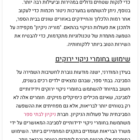
כדי לנקות שטחים גדולים במהירות וביעילות רבה יותר.
בנוסף, ניתן להשתמש במערכות ניטור חכמות כדי לעקוב
אחר רמות הלכלוך והחיידקים באזורים שונים בבית הספר,
ולתכנן את פעולות הניקוי בהתאם. "מוריה ניקיון" מקפידה על
הטמעה מתמדת של טכנולוגיות מתקדמות, כדי להבטיח את
השירות הטוב ביותר ללקוחותיה.
שימוש בחומרי ניקוי ירוקים
בעידן המודרני, ישנה מודעות גוברת לחשיבות השמירה על
הסביבה. בבתי ספר, שבהם נמצאים ילדים רכים בשנים,
חשוב במיוחד להשתמש בחומרי ניקוי ירוקים וידידותיים
לסביבה, שאינם מכילים כימיקלים מזיקים. חומרים אלה לא
רק בטוחים יותר לבריאות, אלא גם מפחיתים את ההשפעה
הסביבתית של פעולות הניקיון. חברת
ניקיון לבתי ספר
משתמשת בחומרי ניקוי ידידותיים לסביבה המאושרים על ידי
משרד הבריאות ועומדים בתקנים המחמירים ביותר. השימוש
בחומרים אלו מבטיח סביבת לימודים בטוחה ובריאה יותר