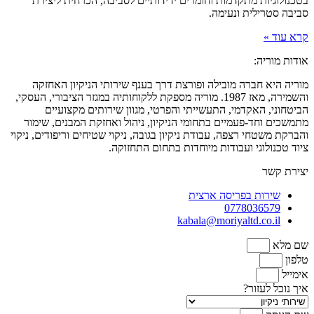
בטכנולוגיות מתקדמות וחומרים ידידותיים לסביבה, הכרחית ליצירת
סביבה סטרילית ונעימה.
קרא עוד »
אודות מוריה:
מוריה היא חברה מובילה ופורצת דרך בענף שירותי הניקיון האחזקה
והשמירה, מאז 1987. מוריה מספקת ללקוחותיה במגזר הציבורי, העסקי,
הביטחוני, האקדמי, התעשייתי והפרטי, מגוון שירותים מקצועיים
מתמשכים וחד-פעמיים בתחומי הניקיון, ניהול ואחזקת המבנים, שימור
והברקת משטחי רצפה, עבודת ניקיון בגובה, ניקוי שטיחים וריפודים, ניקוי
ציוד טכנולוגי ועבודות מיוחדות בתחום התחזוקה.
יצירת קשר
שירות בפריסה ארצית
0778036579
kabala@moriyaltd.co.il
שם מלא
טלפון
אימייל
איך נוכל לעזור?