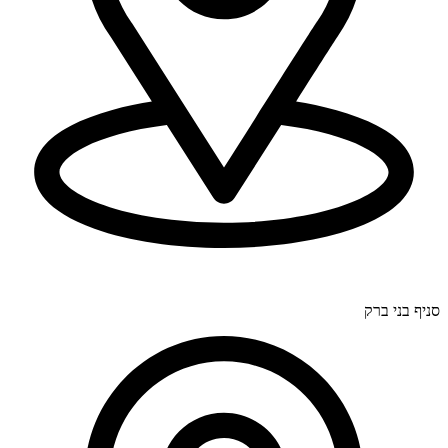
דרך בר יהודה 300, חיפה (סניף ראשי).
סניף בני ברק