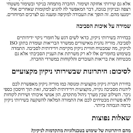
אלא גם שירותי אחזקה ושימור. החברה מתמחה בניקוי ובשימור משטחי
רצפה ובניקיון בגובה, דבר המאפשר לה להגיע למקומות שאחרים אולי
יימנעו מהם. זה הופך את העבודה למקיפה ומענה גם לצרכים המיוחדים.
שמירה על איכות הסביבה
בבחירה בשירותי ניקיון, כדאי לשים דגש על חומרי ניקוי ידידותיים
לסביבה. מוריה נהנית מאישורים ממשרד הבריאות ועומדת בתקן ISO
לניקיון, מה שמבטיח חוויית ניקיון מקיימת וידידותית לסביבה. התמדה
בשימוש בחומרים אלו לא רק משרתת את העניין הסביבתי אלא גם
מבטיחה את בריאות העובדים והלקוחות במשרדי החברה.
לסיכום: היתרונות שבשירותי ניקיון מקצועיים
בחירת חברת ניקיון מקצועית ומנוסה כמו מוריה ניקיון מאפשרת לכם
ליהנות מסביבה נקייה, מקצועית וידידותית לסביבה, זאת תוך חיסכון כספי
ניכר. השילוב שבין מערך ניהול מתקדם, הון אנושי איכותי ושירות לקוחות
ללא פשרות מבטיחים לכם את התמורה המלאה להשקעה בשירותי ניקיון
ברמה הגבוהה ביותר.
שאלות נפוצות
מהם היתרונות של שימוש בטכנולוגיות מתקדמות לניקיון?