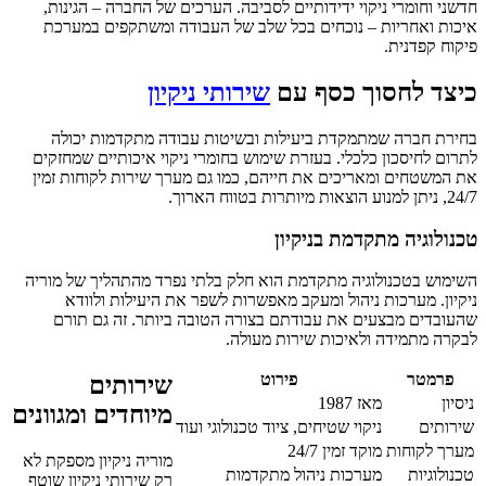
חדשני וחומרי ניקוי ידידותיים לסביבה. הערכים של החברה – הגינות,
איכות ואחריות – נוכחים בכל שלב של העבודה ומשתקפים במערכת
פיקוח קפדנית.
כיצד לחסוך כסף עם
שירותי ניקיון
בחירת חברה שמתמקדת ביעילות ובשיטות עבודה מתקדמות יכולה
לתרום לחיסכון כלכלי. בעזרת שימוש בחומרי ניקוי איכותיים שמחזקים
את המשטחים ומאריכים את חייהם, כמו גם מערך שירות לקוחות זמין
24/7, ניתן למנוע הוצאות מיותרות בטווח הארוך.
טכנולוגיה מתקדמת בניקיון
השימוש בטכנולוגיה מתקדמת הוא חלק בלתי נפרד מהתהליך של מוריה
ניקיון. מערכות ניהול ומעקב מאפשרות לשפר את היעילות ולוודא
שהעובדים מבצעים את עבודתם בצורה הטובה ביותר. זה גם תורם
לבקרה מתמידה ולאיכות שירות מעולה.
פרמטר
פירוט
שירותים
ניסיון
מאז 1987
מיוחדים ומגוונים
שירותים
ניקוי שטיחים, ציוד טכנולוגי ועוד
מערך לקוחות
מוקד זמין 24/7
מוריה ניקיון מספקת לא
טכנולוגיות
מערכות ניהול מתקדמות
רק שירותי ניקיון שוטף