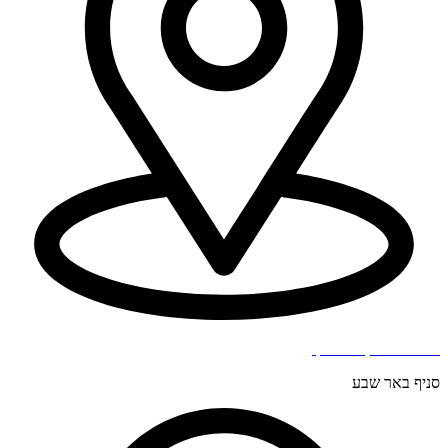
בר כוכבא 4, בני ברק.
סניף באר שבע