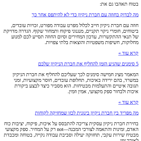
בטוח תאהבו גם את:
מה לבדוק בחוזה עם חברת ניקיון כדי לא להיתפס אחר כך
חוזה עם חברת ניקיון חייב לכלול מפרט עבודה מפורט, זכויות עובדים,
ביטוחים, חומרי ניקוי תקניים, מנגנוני פיקוח ותמחור שקוף. הגדרה מדויקת
של תנאי ההתקשרות, עדכון המחירים וסיום החוזה תסייע לכם למנוע
מחלוקות, חשיפות משפטיות והוצאות בלתי צפויות.
קרא עוד »
5 סימנים שהגיע הזמן להחליף את חברת הניקיון שלכם
המאמר מציג חמישה סימנים לכך שעליכם להחליף את חברת הניקיון
במשרד, בהם ירידה באיכות, תחלופת עובדים, חוסר מקצועיות, זמני
תגובה איטיים והתעלמות מבטיחות. הוא מסביר כיצד לבצע ביקורת
איכות ולבחור ספק מקצועי, אמין וזמין.
קרא עוד »
מה מפריד בין חברת ניקיון בינונית לכזו שמחזיקה לקוחות
בחירת חברת ניקיון עסקית צריכה להתבסס על איכות, פיקוח, יציבות כוח
האדם, זמינות והתאמה לצורכי המבנה—not רק על המחיר. ספק מקצועי
מבטיח שירות עקבי, תחזוקה יעילה וסביבת עבודה נקייה, בטוחה ומכבדת
לאורך זמן.