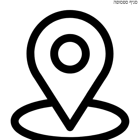
סניף ספסופה