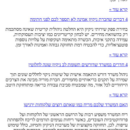
קרא עוד »
4 דברים שחברת ניקיון אמינה לא תספר לכם לפני חתימה
בחירת ספק שירותי ניקיון היא החלטה ניהולית קריטית שאינה מסתכמת
רק בהשוואת מחירים. יש לבחון קריטריונים כמו יציבות תעסוקתית,
עמידה בתקני איכות, הכשרה מתאימה ושקיפות על עלויות נוספות
פוטנציאליות, כדי להבטיח רמת תחזוקה גבוהה ואמינות לאורך זמן.
קרא עוד »
4 חדרים במשרד שדורשים תשומת לב ניקיון שונה לחלוטין
ניהול משרד דורש התאמה אישית של שיטות ניקוי לחללים שונים תוך
שמירה על תקנים בריאותיים מחמירים. חברת מוריה מבינה את הצרכים
הייחודיים לכל אזור, מה שמבטיח סביבת עבודה בריאה ומתוחזקת היטב.
קרא עוד »
האם המשרד שלכם מריח כמו שאתם רוצים שלקוחות ירגישו
ריח המשרד משפיע רבות על הרושם הראשוני של הלקוחות ועל
פרודוקטיביות העובדים, כאשר ריחות נעימים תורמים לריכוז ולהפחתת
עייפות. לכן, תחזוקה מקצועית של מערכות הניקיון והמיזוג, כולל שימוש