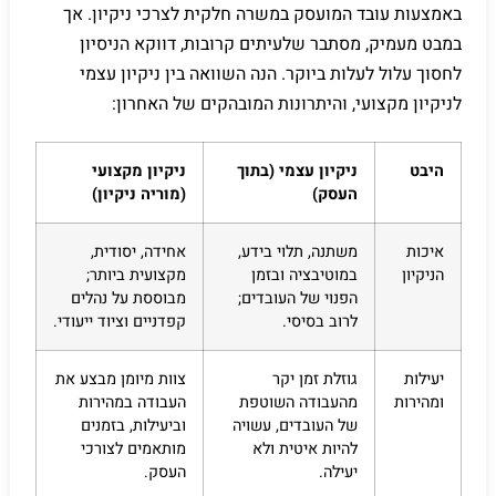
באמצעות עובד המועסק במשרה חלקית לצרכי ניקיון. אך
במבט מעמיק, מסתבר שלעיתים קרובות, דווקא הניסיון
לחסוך עלול לעלות ביוקר. הנה השוואה בין ניקיון עצמי
לניקיון מקצועי, והיתרונות המובהקים של האחרון:
היבט
ניקיון עצמי (בתוך
ניקיון מקצועי
העסק)
(מוריה ניקיון)
איכות
משתנה, תלוי בידע,
אחידה, יסודית,
הניקיון
במוטיבציה ובזמן
מקצועית ביותר;
הפנוי של העובדים;
מבוססת על נהלים
לרוב בסיסי.
קפדניים וציוד ייעודי.
יעילות
גוזלת זמן יקר
צוות מיומן מבצע את
ומהירות
מהעבודה השוטפת
העבודה במהירות
של העובדים, עשויה
וביעילות, בזמנים
להיות איטית ולא
מותאמים לצורכי
יעילה.
העסק.