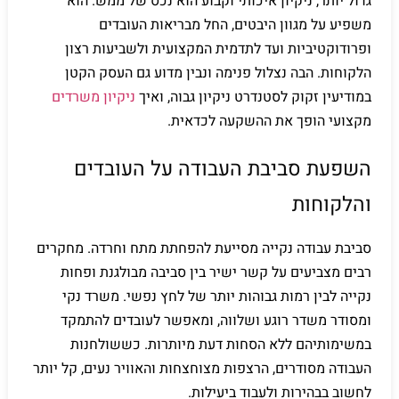
גדול יותר, ניקיון איכותי וקבוע הוא נכס של ממש. הוא
משפיע על מגוון היבטים, החל מבריאות העובדים
ופרודוקטיביות ועד לתדמית המקצועית ולשביעות רצון
הלקוחות. הבה נצלול פנימה ונבין מדוע גם העסק הקטן
במודיעין זקוק לסטנדרט ניקיון גבוה, ואיך
ניקיון משרדים
מקצועי הופך את ההשקעה לכדאית.
השפעת סביבת העבודה על העובדים
והלקוחות
סביבת עבודה נקייה מסייעת להפחתת מתח וחרדה. מחקרים
רבים מצביעים על קשר ישיר בין סביבה מבולגנת ופחות
נקייה לבין רמות גבוהות יותר של לחץ נפשי. משרד נקי
ומסודר משדר רוגע ושלווה, ומאפשר לעובדים להתמקד
במשימותיהם ללא הסחות דעת מיותרות. כששולחנות
העבודה מסודרים, הרצפות מצוחצחות והאוויר נעים, קל יותר
לחשוב בבהירות ולעבוד ביעילות.