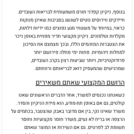
בנוסף, ניקיון קפדני תורם משמעותית לבריאות העובדים.
חיידקים ווירוסים נוטים לשגשג בסביבות שאינן מנוקות
כראוי, במיוחד על משטחי מגע נפוצים כמו ידיות דלתות,
מקלדות וטלפונים. ניקיון מקצועי תדיר מפחית באופן ניכר
את הצטברות המזהמים הללו, ובכך מצמצם את הסיכון
למחלות זיהומיות. פחות ימי מחלה פירושם יותר
פרודוקטיביות, ויותר שביעות רצון בקרב העובדים,
שמרגישים שהמעסיק דואג לבריאותם ורווחתם.
הרושם המקצועי שאתם משאירים
כשאנחנו נכנסים למשרד, אחד הדברים הראשונים שאנו
קולטים, גם אם באופן תת-מודע, הוא מידת הניקיון והסדר.
משרד שאינו נקי, בין אם מדובר באבק שהצטבר, בכתמים על
הרצפה או בריח לא נעים, משדר חוסר מקצועיות וחוסר
תשומת לב לפרטים. גם אם השירות או המוצר שאתם