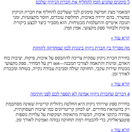
5 סימנים שהגיע הזמן להחליף את חברת הניקיון שלכם
המאמר מציג חמישה סימנים לכך שעליכם להחליף את חברת הניקיון
במשרד, בהם ירידה באיכות, תחלופת עובדים, חוסר מקצועיות, זמני
תגובה איטיים והתעלמות מבטיחות. הוא מסביר כיצד לבצע ביקורת
איכות ולבחור ספק מקצועי, אמין וזמין.
קרא עוד »
מה מפריד בין חברת ניקיון בינונית לכזו שמחזיקה לקוחות
בחירת חברת ניקיון עסקית צריכה להתבסס על איכות, פיקוח, יציבות כוח
האדם, זמינות והתאמה לצורכי המבנה—not רק על המחיר. ספק מקצועי
מבטיח שירות עקבי, תחזוקה יעילה וסביבת עבודה נקייה, בטוחה ומכבדת
לאורך זמן.
קרא עוד »
4 דברים שחברת ניקיון אמינה לא תספר לכם לפני חתימה
בחירת ספק שירותי ניקיון היא החלטה ניהולית קריטית שאינה מסתכמת
רק בהשוואת מחירים. יש לבחון קריטריונים כמו יציבות תעסוקתית,
עמידה בתקני איכות, הכשרה מתאימה ושקיפות על עלויות נוספות
פוטנציאליות, כדי להבטיח רמת תחזוקה גבוהה ואמינות לאורך זמן.
קרא עוד »