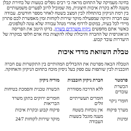
בחינה מעמיקה של התחום מראה כי רבים נופלים בטעות של בחירת קבלן
משנה ללא בקרת איכות חיצונית, מה שמוביל לרוב לפערים משמעותיים
בין רמת הניקיון בהתחלה לבין המצב בשטח לאחר מספר חודשים. עבודה
עם חברה ותיקה שמפעילה מוקד שירות לקוחות זמין מאפשרת לכם פתרון
מיידי לכל בעיה, במקום לרדוף אחרי מנהל עבודה שלא עונה לטלפונים.
כאשר אתם מחפשים
ניקיון משרדים בשרון
, בדקו היטב את הפריסה
הגיאוגרפית של החברה והיכולת שלה להקצות כוח אדם חלופי במקרה של
היעדרות עובד קבוע.
טבלת השוואת מדדי איכות
הטבלה הבאה מפרטת את ההבדלים המהותיים בין התקשרות עם חברה
חובבנית לבין שותפות עם ספק בעל ניסיון מוכח בתחום הניקיון והאחזקה.
פרמטר
חברת ניקיון חובבנית
מוריה ניקיון
הכשרת
ללא הדרכה מסודרת
הכשרה טכנית והסמכת בטיחות
עובדים
חומרים תעשייתיים
חומרים ירוקים בתקן משרד
חומרי ניקוי
זולים
הבריאות
מערך פיקוח
אין נוכחות בשטח
פיקוח קבוע ובקרת איכות
מענה מוגבל בשעות
זמינות
מוקד שירות לקוחות 24/7
העבודה