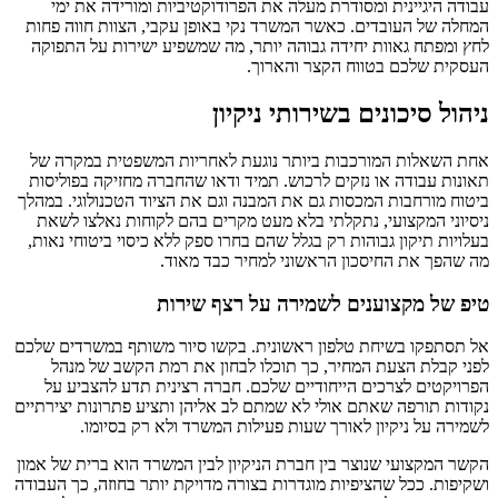
עבודה היגיינית ומסודרת מעלה את הפרודוקטיביות ומורידה את ימי
המחלה של העובדים. כאשר המשרד נקי באופן עקבי, הצוות חווה פחות
לחץ ומפתח גאוות יחידה גבוהה יותר, מה שמשפיע ישירות על התפוקה
העסקית שלכם בטווח הקצר והארוך.
ניהול סיכונים בשירותי ניקיון
אחת השאלות המורכבות ביותר נוגעת לאחריות המשפטית במקרה של
תאונות עבודה או נזקים לרכוש. תמיד ודאו שהחברה מחזיקה בפוליסות
ביטוח מורחבות המכסות גם את המבנה וגם את הציוד הטכנולוגי. במהלך
ניסיוני המקצועי, נתקלתי בלא מעט מקרים בהם לקוחות נאלצו לשאת
בעלויות תיקון גבוהות רק בגלל שהם בחרו ספק ללא כיסוי ביטוחי נאות,
מה שהפך את החיסכון הראשוני למחיר כבד מאוד.
טיפ של מקצוענים לשמירה על רצף שירות
אל תסתפקו בשיחת טלפון ראשונית. בקשו סיור משותף במשרדים שלכם
לפני קבלת הצעת המחיר, כך תוכלו לבחון את רמת הקשב של מנהל
הפרויקטים לצרכים הייחודיים שלכם. חברה רצינית תדע להצביע על
נקודות תורפה שאתם אולי לא שמתם לב אליהן ותציע פתרונות יצירתיים
לשמירה על ניקיון לאורך שעות פעילות המשרד ולא רק בסיומו.
הקשר המקצועי שנוצר בין חברת הניקיון לבין המשרד הוא ברית של אמון
ושקיפות. ככל שהציפיות מוגדרות בצורה מדויקת יותר בחוזה, כך העבודה