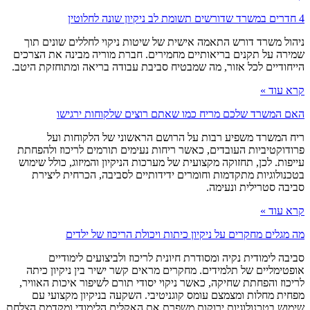
4 חדרים במשרד שדורשים תשומת לב ניקיון שונה לחלוטין
ניהול משרד דורש התאמה אישית של שיטות ניקוי לחללים שונים תוך
שמירה על תקנים בריאותיים מחמירים. חברת מוריה מבינה את הצרכים
הייחודיים לכל אזור, מה שמבטיח סביבת עבודה בריאה ומתוחזקת היטב.
קרא עוד »
האם המשרד שלכם מריח כמו שאתם רוצים שלקוחות ירגישו
ריח המשרד משפיע רבות על הרושם הראשוני של הלקוחות ועל
פרודוקטיביות העובדים, כאשר ריחות נעימים תורמים לריכוז ולהפחתת
עייפות. לכן, תחזוקה מקצועית של מערכות הניקיון והמיזוג, כולל שימוש
בטכנולוגיות מתקדמות וחומרים ידידותיים לסביבה, הכרחית ליצירת
סביבה סטרילית ונעימה.
קרא עוד »
מה מגלים מחקרים על ניקיון כיתות ויכולת הריכוז של ילדים
סביבה לימודית נקיה ומסודרת חיונית לריכוז ולביצועים לימודיים
אופטימליים של תלמידים. מחקרים מראים קשר ישיר בין ניקיון כיתה
לריכוז והפחתת שחיקה, כאשר ניקוי יסודי תורם לשיפור איכות האוויר,
מפחית מחלות ומצמצם עומס קוגניטיבי. השקעה בניקיון מקצועי עם
שימוש בטכנולוגיות ירוקות משפרת את האקלים הלימודי ומקדמת הצלחת