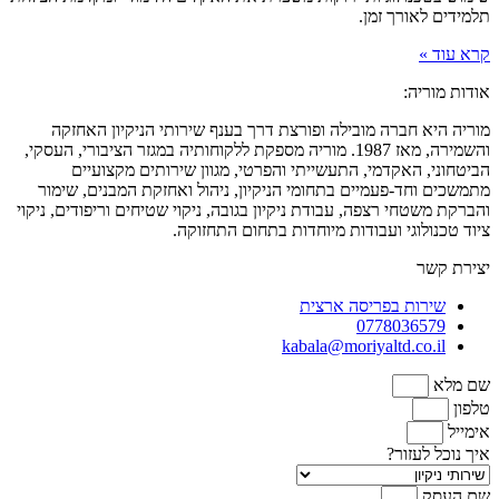
תלמידים לאורך זמן.
קרא עוד »
אודות מוריה:
מוריה היא חברה מובילה ופורצת דרך בענף שירותי הניקיון האחזקה
והשמירה, מאז 1987. מוריה מספקת ללקוחותיה במגזר הציבורי, העסקי,
הביטחוני, האקדמי, התעשייתי והפרטי, מגוון שירותים מקצועיים
מתמשכים וחד-פעמיים בתחומי הניקיון, ניהול ואחזקת המבנים, שימור
והברקת משטחי רצפה, עבודת ניקיון בגובה, ניקוי שטיחים וריפודים, ניקוי
ציוד טכנולוגי ועבודות מיוחדות בתחום התחזוקה.
יצירת קשר
שירות בפריסה ארצית
0778036579
kabala@moriyaltd.co.il
שם מלא
טלפון
אימייל
איך נוכל לעזור?
שם העסק