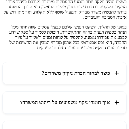
בשטח תהיה חלקה יותר ותמנע התעסקות מיותרת מצדכם בניהול צוותי
הניקיון. השקעה בבחירת שותף נכון מהיום הראשון היא הדרך הבטוחה
ביותר להבטיח משרד מבריק ותפעול שוטף ללא תקלות, תוך מתן דגש על
איכות הסביבה והעובדים.
בסופו של תהליך, השקט הנפשי שלכם כבעלי עסקים שווה יותר מכל
הנחה כספית רגעית בחוזה ההתקשרות. היכולת לסמוך על ספק שיודע
לבצע את עבודתו נאמנה, להקפיד על לוחות זמנים ולשמור על ציוד
החברה, היא נכס אסטרטגי בכל ארגון מודרני המבין את החשיבות של
סביבת עבודה נקייה ומטופחת עבור הצלחתו העסקית.
כיצד לבחור חברת ניקיון משרדים?
איך חומרי ניקוי משפיעים על ריהוט המשרד?