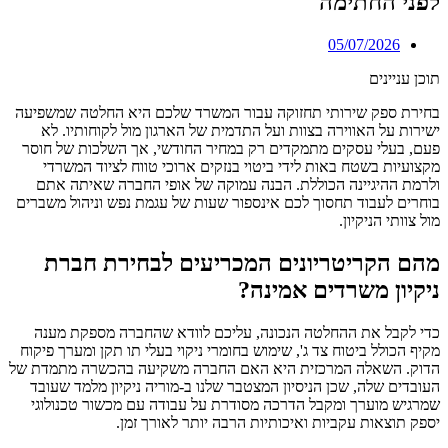
לפני החתימה
05/07/2026
תוכן עניינים
בחירת ספק שירותי תחזוקה עבור המשרד שלכם היא החלטה שמשפיעה
ישירות על האווירה בצוות ועל התדמית של הארגון מול לקוחותיו. לא
פעם, בעלי עסקים מתמקדים רק במחיר החודשי, אך השלכות של חוסר
מקצועיות בשטח באות לידי ביטוי בנזקים ארוכי טווח לציוד המשרדי
ולרמת ההיגיינה הכוללת. הבנה עמוקה של אופי החברה שאיתה אתם
בוחרים לעבוד תחסוך לכם אינספור שעות של עגמת נפש וניהול משברים
מול צוותי הניקיון.
מהם הקריטריונים המכריעים לבחירת חברת
ניקיון משרדים אמינה?
כדי לקבל את ההחלטה הנכונה, עליכם לוודא שהחברה מספקת מענה
מקיף הכולל ביטוח צד ג', שימוש בחומרי ניקוי בעלי תו תקן ומערך פיקוח
הדוק. השאלה המרכזית היא האם החברה משקיעה בהכשרה מתמדת של
העובדים שלה, שכן הניסיון המצטבר שלנו ב-מוריה ניקיון מלמד שעובד
שמרגיש מוערך ומקבל הדרכה מסודרת על עבודה עם מכשור טכנולוגי
יספק תוצאות עקביות ואיכותיות הרבה יותר לאורך זמן.