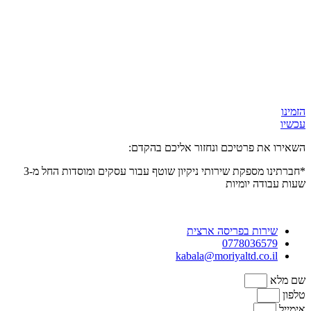
הזמינו
עכשיו
השאירו את פרטיכם ונחזור אליכם בהקדם:
*חברתינו מספקת שירותי ניקיון שוטף עבור עסקים ומוסדות
החל מ-3
שעות
עבודה יומיות
שירות בפריסה ארצית
0778036579
kabala@moriyaltd.co.il
שם מלא
טלפון
אימייל