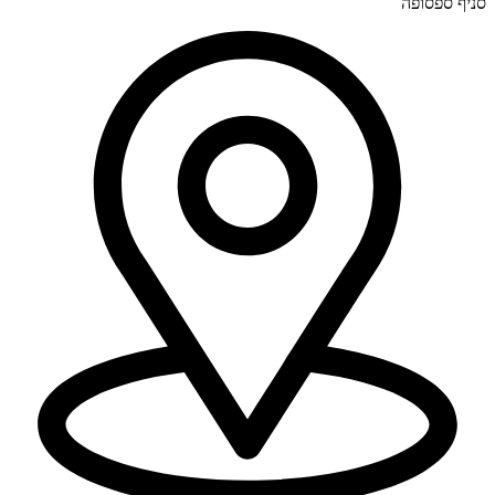
סניף ספסופה