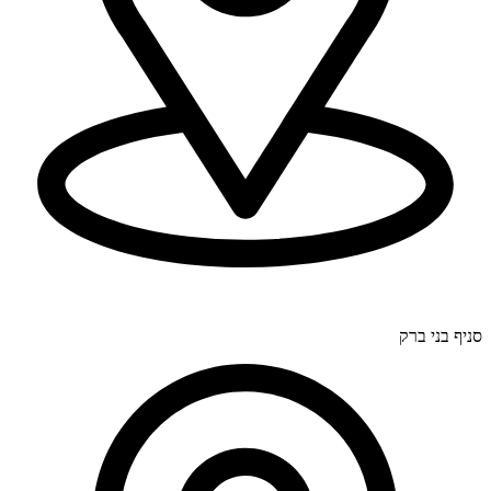
דרך בר יהודה 300, חיפה (סניף ראשי).
סניף בני ברק