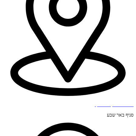
בר כוכבא 4, בני ברק.
סניף באר שבע