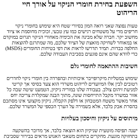
השפעת בחירת חומרי הניקוי על אורך חיי
הריהוט
טעות נפוצה שאני רואה המון בסיורי שטח היא שימוש בחומרי ניקוי
חריפים מדי על משטחים רגישים כמו עץ טבעי, זכוכית מחוסמת או ציוד
מחשוב יקר. חברה שלא מבינה את הכימיה מאחורי הניקוי תגרום במוקדם
או במאוחר לשחיקה מואצת של הציוד שלכם, מה שמתרגם להוצאות
החלפה כבדות. תמיד תדרשו לראות את דפי בטיחות החומרים (MSDS)
כדי לוודא שהם אינם פוגעים בסביבת העבודה שלכם.
חשיבות ההתאמה לחומרי גלם
שימוש במטליות מיקרופייבר איכותיות ובהפרדה בין חומרי ניקוי לחדרים
רטובים לבין אלו המיועדים לריהוט משרדי הוא צעד בסיסי אך קריטי
למניעת זיהום צולב. בעבודה שלנו במוריה ניקיון, הטמענו שיטה שבה כל
אזור במשרד מקבל התייחסות שונה, מתוך הבנה שמקלדת צריכה יחס
אחר מאשר משטח המטבחון או דלפק הקבלה. ניקיון מקצועי אינו מסתכם
בהסרת אבק בלבד, אלא בשמירה על הערך הכספי של המשרד שלכם.
מיתוסים על ניקיון וחיסכון בעלויות
ישנה תפיסה מוטעית שניקיון הוא הוצאה בלבד, אך מדובר בהשקעה
בתחזוקה מונעת. מחקרים בתחום משאבי האנוש מראים בבירור שסביבת