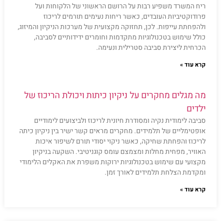
ריח המשרד משפיע רבות על הרושם הראשוני של הלקוחות ועל
פרודוקטיביות העובדים, כאשר ריחות נעימים תורמים לריכוז
ולהפחתת עייפות. לכן, תחזוקה מקצועית של מערכות הניקיון והמיזוג,
כולל שימוש בטכנולוגיות מתקדמות וחומרים ידידותיים לסביבה,
הכרחית ליצירת סביבה סטרילית ונעימה.
קרא עוד »
מה מגלים מחקרים על ניקיון כיתות ויכולת הריכוז של
ילדים
סביבה לימודית נקיה ומסודרת חיונית לריכוז ולביצועים לימודיים
אופטימליים של תלמידים. מחקרים מראים קשר ישיר בין ניקיון כיתה
לריכוז והפחתת שחיקה, כאשר ניקוי יסודי תורם לשיפור איכות
האוויר, מפחית מחלות ומצמצם עומס קוגניטיבי. השקעה בניקיון
מקצועי עם שימוש בטכנולוגיות ירוקות משפרת את האקלים הלימודי
ומקדמת הצלחת תלמידים לאורך זמן.
קרא עוד »