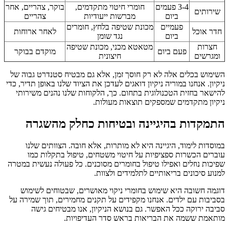
3-4 פעמים
חומרי חיטוי מתקדמים,
בוקר, צהריים, אחר
שירותים
ביום
מברשות ייעודיות
צהריים
פעמיים
מכונת שטיפה בלחץ, חומרים
חדר אוכל
לאחר ארוחות
ביום
נגד שומן
חצרות
מטאטא מכני, מכונת שטיפה
פעם ביום
מוקדם בבוקר
ומגרשים
חיצונית
השימוש בכלים אלה לא רק חוסך זמן, אלא גם מבטיח סטנדרט גבוה של
ניקיון. אנחנו במוריה ניקיון דואגים לעדכן את הציוד שלנו באופן תדיר, כדי
להישאר בחזית הטכנולוגית בתחום. כך, הלקוחות שלנו נהנים משירותי
ניקיון מתקדמים שמספקים תוצאות מעולות.
התמקדות בהיגיינה ובטיחות כחלק מהשגרה
במוסדות לימוד, היגיינה היא לא מותרות, אלא חובה. הצוותים שלנו
עוברים הכשרות ספציפיות על חיטוי משטחים, טיפול בתקלות כמו
שפיכות נוזלים ואפילו טיפול בחומרים מסוכנים. כל פעולה נעשית במטרה
למנוע סיכונים בריאותיים לתלמידים ולצוות.
דוגמה חשובה היא שימוש בחומרי ניקוי מאושרים, שבטוחים לשימוש
בסביבות עם ילדים. אנחנו מקפידים על תקנים מחמירים, תוך שמירה על
סביבה ירוקה ככל האפשר. גם בנושא הניקיון, אנו מבטיחים גישה
מותאמת ששמה את הבריאות בראש סדר העדיפויות.