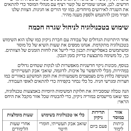
חדשים. לכן, אנחנו שומרים על קשר רציף עם מנהלי המוסד כדי להתאים
את השגרה לאירועים מיוחדים, כמו ימי הורים או חגיגות. הצוות שלנו
תמיד מוכן להתגמש ולספק מענה מהיר.
שימוש בטכנולוגיה לניהול שגרה חכמה
אחד היתרונות הגדולים של עבודה עם חברת ניקיון כמו שלנו הוא השימוש
בטכנולוגיה מתקדמת. אנחנו ממפים את שעות השיא של כל מוסד
ומשתמשים באפליקציות תכנון כדי לייעל את לוחות הזמנים של הצוותים.
כך, כל משימה מתבצעת בדיוק בזמן הנכון.
בנוסף, מכונות ניקוי חדשניות מאפשרות לנו לנקות שטחים גדולים
במהירות, מבלי להתפשר על איכות. לדוגמה, שואבי אבק תעשייתיים
ושטיפה בלחץ מים מצמצמים משמעותית את הזמן המושקע באזורים כמו
חצרות ומגרשי חניה. כל כלי נבחר בקפידה כדי להתאים לאופי העבודה.
הנה טבלה שמסבירה את חלוקת המשימות היומיות באמצעות טכנולוגיה,
כפי שאנו מיישמים במוריה ניקיון, כדי להבטיח שכל אזור מקבל את היחס
הראוי:
אזור
תדירות
כלי או טכנולוגיה בשימוש
שעות מומלצות
במוסד
ניקיון
כיתות
שואב אבק תעשייתי, חומרי
אחרי שעות
פעם ביום
לימוד
חיטוי
הלימודים