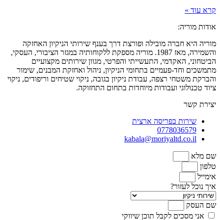
קרא עוד »
אודות מוריה:
מוריה היא חברה מובילה ופורצת דרך בענף שירותי הניקיון האחזקה
והשמירה, מאז 1987. מוריה מספקת ללקוחותיה במגזר הציבורי, העסקי,
הביטחוני, האקדמי, התעשייתי והפרטי, מגוון שירותים מקצועיים
מתמשכים וחד-פעמיים בתחומי הניקיון, ניהול ואחזקת המבנים, שימור
והברקת משטחי רצפה, עבודת ניקיון בגובה, ניקוי שטיחים וריפודים, ניקוי
ציוד טכנולוגי ועבודות מיוחדות בתחום התחזוקה.
יצירת קשר
שירות בפריסה ארצית
0778036579
kabala@moriyaltd.co.il
שם מלא
טלפון
אימייל
איך נוכל לעזור?
שם העסק
אני מסכים לקבל תוכן שיווקי