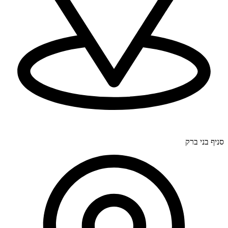
דרך בר יהודה 300, חיפה (סניף ראשי).
סניף בני ברק