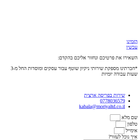
הזמינו
עכשיו
השאירו את פרטיכם ונחזור אליכם בהקדם:
*חברתינו מספקת שירותי ניקיון שוטף עבור עסקים ומוסדות
החל מ-3
שעות
עבודה יומיות
שירות בפריסה ארצית
0778036579
kabala@moriyaltd.co.il
שם מלא
טלפון
אימייל
איך נוכל לעזור?