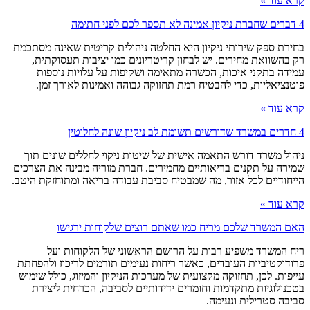
קרא עוד »
4 דברים שחברת ניקיון אמינה לא תספר לכם לפני חתימה
בחירת ספק שירותי ניקיון היא החלטה ניהולית קריטית שאינה מסתכמת
רק בהשוואת מחירים. יש לבחון קריטריונים כמו יציבות תעסוקתית,
עמידה בתקני איכות, הכשרה מתאימה ושקיפות על עלויות נוספות
פוטנציאליות, כדי להבטיח רמת תחזוקה גבוהה ואמינות לאורך זמן.
קרא עוד »
4 חדרים במשרד שדורשים תשומת לב ניקיון שונה לחלוטין
ניהול משרד דורש התאמה אישית של שיטות ניקוי לחללים שונים תוך
שמירה על תקנים בריאותיים מחמירים. חברת מוריה מבינה את הצרכים
הייחודיים לכל אזור, מה שמבטיח סביבת עבודה בריאה ומתוחזקת היטב.
קרא עוד »
האם המשרד שלכם מריח כמו שאתם רוצים שלקוחות ירגישו
ריח המשרד משפיע רבות על הרושם הראשוני של הלקוחות ועל
פרודוקטיביות העובדים, כאשר ריחות נעימים תורמים לריכוז ולהפחתת
עייפות. לכן, תחזוקה מקצועית של מערכות הניקיון והמיזוג, כולל שימוש
בטכנולוגיות מתקדמות וחומרים ידידותיים לסביבה, הכרחית ליצירת
סביבה סטרילית ונעימה.