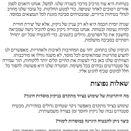
בטיחות היא עוד מרכיב מרכזי בשגרה שלנו. למשל, אנחנו דואגים לסמן
אזורים רטובים לאחר שטיפה, כדי למנוע החלקות. כל עובד שלנו מחויב
לנהלי בטיחות ברורים, שמבטיחים סביבה מוגנת לכל הנמצאים במוסד.
שגרה יומית חכמה היא לא רק עניין של ניקיון, אלא של יצירת חוויית
למידה נעימה ובטוחה. אנחנו במוריה ניקיון גאים להוביל גישה שמביאה
בחשבון את כל הפרטים, גדולים כקטנים, כדי להבטיח שכל יום יתחיל
ויסתיים בסביבה מושלמת.
הניסיון שלנו בתחום, יחד עם המחויבות לאיכות ולאחריות, מאפשרים לנו
להציע פתרונות שמתאימים לכל מוסד, לא משנה גודלו או מורכבותו.
הצוותים שלנו כאן כדי לעשות את החיים קלים יותר ללקוחות, תוך שמירה
על סטנדרטים גבוהים בכל משימה. המטרה שלנו היא פשוטה: להפוך כל
חלל למקום שכיף להגיע אליו.
שאלות נפוצות
מה היתרונות של שימוש בציוד מתקדם בניקיון מוסדות חינוך?
שימוש בציוד מתקדם מאפשר ניקוי שטחים גדולים במהירות, מבטיח
סטנדרט גבוה של ניקיון וחוסך זמן בצורה משמעותית.
כיצד ניתן להבטיח היגיינה במוסדות לימוד?
היגיינה מובטחת על ידי חיטוי משטחים תכופים, שימוש בחומרי ניקוי