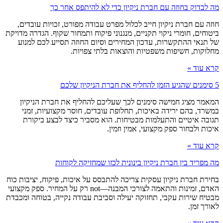
מה לבדוק בחוזה עם חברת ניקיון כדי לא להיתפס אחר כך
חוזה עם חברת ניקיון חייב לכלול מפרט עבודה מפורט, זכויות עובדים,
ביטוחים, חומרי ניקוי תקניים, מנגנוני פיקוח ותמחור שקוף. הגדרה מדויקת
של תנאי ההתקשרות, עדכון המחירים וסיום החוזה תסייע לכם למנוע
מחלוקות, חשיפות משפטיות והוצאות בלתי צפויות.
קרא עוד »
5 סימנים שהגיע הזמן להחליף את חברת הניקיון שלכם
המאמר מציג חמישה סימנים לכך שעליכם להחליף את חברת הניקיון
במשרד, בהם ירידה באיכות, תחלופת עובדים, חוסר מקצועיות, זמני
תגובה איטיים והתעלמות מבטיחות. הוא מסביר כיצד לבצע ביקורת
איכות ולבחור ספק מקצועי, אמין וזמין.
קרא עוד »
מה מפריד בין חברת ניקיון בינונית לכזו שמחזיקה לקוחות
בחירת חברת ניקיון עסקית צריכה להתבסס על איכות, פיקוח, יציבות כוח
האדם, זמינות והתאמה לצורכי המבנה—not רק על המחיר. ספק מקצועי
מבטיח שירות עקבי, תחזוקה יעילה וסביבת עבודה נקייה, בטוחה ומכבדת
לאורך זמן.