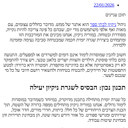
22/01/2026
תוכן עניינים
ניהול
ניקיון לבתי ספר
הוא אתגר של ממש. מדובר בחללים עצומים, עם
מאות ואף אלפי משתמשים מדי יום, שבהם כל פינה צריכה להיות נקייה,
מסודרת ובטוחה. במוריה ניקיון, אנחנו מבינים את המורכבות הזו
ומתמחים ביצירת שגרה יומית חכמה שמבטיחה סביבה נעימה ומזמינה
ללמידה.
חשוב להבין שמוסדות לימוד אינם דומים למשרדים או למפעלים. התנועה
בהם בלתי פוסקת, הילדים והצוות יוצרים בלאגן טבעי, ויש צורך להתמקד
לא רק באסתטיקה אלא גם בהיגיינה מוקפדת. המטרה היא ברורה: למנוע
התפשטות של חיידקים, להבטיח בטיחות ולהשאיר רושם חיובי על כל מי
שנכנס לשער.
תכנון נכון: הבסיס לשגרת ניקיון יעילה
כל שגרה יומית מתחילה בתכנון מדוקדק, במיוחד כשמדובר במוסדות
לימוד גדולים. אנחנו במוריה ניקיון מתחילים ממפה ברורה של השטח, תוך
הבנת הצרכים הייחודיים של כל חלל: כיתות, חדרי מורים, חדר אוכל,
שירותים ומגרשי ספורט. כל אזור דורש גישה שונה, הן מבחינת תדירות והן
מבחינת שיטות עבודה.