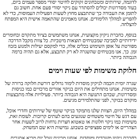
לדוגמה, שירותים ומטבחונים זקוקים לחיטוי יסודי מספר פעמים ביום,
בעוד מסדרונות יכולים להסתדר עם ניקוי יסודי פעם אחת. חשוב גם
לתזמן את העבודה כך שתתבצע מחוץ לשעות הפעילות העמוסות, כדי לא
להפריע למהלך הלימודים. אנחנו מאמינים שהתאמה אישית היא המפתח
להצלחה.
בנוסף, כחברת ניקיון מקצועית, אנחנו משתמשים בציוד מתקדם ובחומרים
ידידותיים לסביבה שמבטיחים תוצאות מיטביות. כל צוות מקבל הדרכה
מפורטת על אופן השימוש בכלים אלה, כדי למקסם יעילות ולמנוע בזבוז
זמן. כך, אנו מבטיחים שהשגרה לא רק תתבצע, אלא גם תהיה ברמה
הגבוהה ביותר.
חלוקת משימות לפי שעות וימים
שגרה יומית חכמה לניקיון מוסדות לימוד גדולים דורשת חלוקה ברורה של
משימות. אנחנו מתחילים את היום בניקוי אזורים מרכזיים כמו כניסות
ומסדרונות, שבהם התנועה היא הגבוהה ביותר. פעילויות אלה מתבצעות
מוקדם בבוקר, לפני שהתלמידים מגיעים.
במהלך היום, הצוות שלנו מתמקד בניקוי שוטף של שירותים וחדרי אוכל,
עם דגש על חיטוי משטחים שנוגעים בהם לעתים קרובות. לעומת זאת,
משימות כמו ניקוי חלונות או טאטוא חצרות נדחות לרוב לשעות אחר
הצהריים או לימים ספציפיים בשבוע. גמישות היא שם המשחק.
כחברת ניקיון משרדים ומוסדות, אנחנו מבינים שכל יום מביא אתגרים