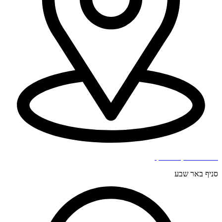
בר כוכבא 4, בני ברק.
סניף באר שבע