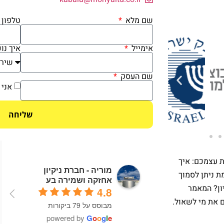
שם מלא
טלפון
אימייל
איך נו
שם העסק
אני 
שליחה
'
שלומי אוקניו
אירנה פרולוב
ת עצמכם: איך
4 years ago
4 years ago
מוריה - חברת ניקיון
ת ניתן לסמוך
אחזקה ושמירה בע
יון? המאמר
4.8
כאשר פניתי לחברה 
מתן שרות מאוד מקצועי 
 את מי לשאול.
מבוסס על 79 ביקורות
בשל הצפה שהייתה לי 
קבלתי מענה מידי לצרכים 
תוך דגש לצרכים של 
powered by
G
o
o
g
l
e
ירות 
שרציתי אם זה מבחינה 
הלקוחות עם יחס חם 