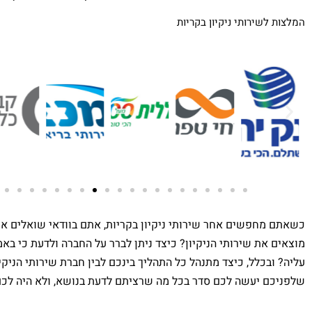
המלצות לשירותי ניקיון בקריות
Asaf Yahav
ג'קי ברקוביץ
כשאתם מחפשים אחר שירותי ניקיון בקריות, אתם בוודאי שואלים א
4 years ago
4 years ago
מוצאים את שירותי הניקיון? כיצד ניתן לברר על החברה ולדעת כי באמ
עליה? ובכלל, כיצד מתנהל כל התהליך בינכם לבין חברת שירותי הניק
ביצעו עבודה יסודית 
נעזרתי בחברת מוריה 
שלפניכם יעשה לכם סדר בכל מה שרציתם לדעת בנושא, ולא היה לכם
ההתרעה קצרה. גייסו 
צוות מעכשיו לעכשיו כולל 
במשרד. זכיתי לש