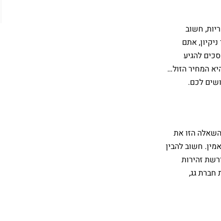
כספית ואם זה מקצועי 
ואנושי
והחוויה שהם נתנו לי 
יות, חשוב
פשוט יוצא מהכלל
ניקיון, אתם
ממליץ מאוד
סכים להגיע
יא המחיר הזול…
ושים לכם.
 השאלה הזו את
אמין. חשוב להבין
רשת זהירות
 חברת גג,