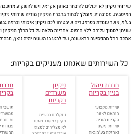
שירותי ניקיון לא יכולים להיבחר באופן אקראי, ויש להשקיע מחשבה
המיטבית. מסיבה זו, מומלץ לבחור בחברת הניקיון מוריה שירותי ניקי
בע"מ, אשר עומדת בפרמטרים שיבטיחו לכם ניקיון איכותי וברמה גבוה
שניתן לסמוך עליהם ללא היסוס, אחריות מלאה על כל מהלך הניקיון ו
אתכם החל מהפסיעה הראשונה, ועד לרגע בו השטח יהיה נוצץ, מבהיק 
כל השירותים שאנחנו מעניקים ב
קריות
:
חברת ניהול
ניקיון
חברת נ
בניין בקריות
משרדים
בקריו
בקריות
שירות מקצועי
תושבי הק
מותאם לאזור
ממשרדים
נתקלתם בבעיית
הקריות מוריה
ומרווחים
ניקיון במשרד ואתם
שירותי ניקיון
עבודות ל
לא מצליחים למצוא
ואחזקה בע"מ גאה
המשרדי
עובדי ניקיון בקריות?