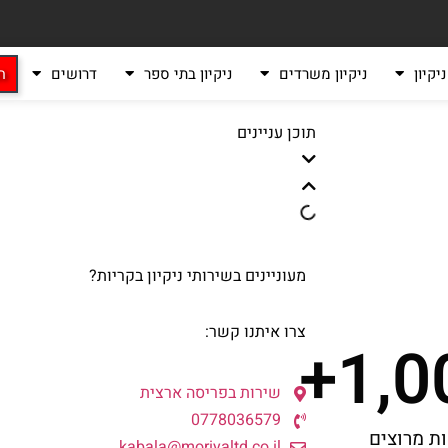
יקיון
ניקיון משרדים
ניקיון בתי ספר
דרושים
ה
תוכן עניינים
מעוניינים בשירותי ניקיון בקריות?
צרו איתנו קשר:
+
1,0
שירות בפריסה ארצית
0778036579
ת מרוצים
kabala@moriyaltd.co.il