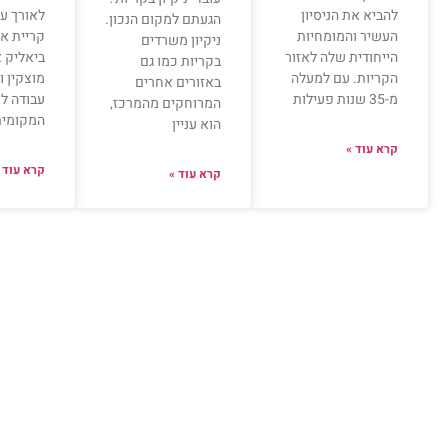
להביא את הניסיון
לאורך ער
הגעתם למקום הנכון.
העשיר והמומחיות
קריית את
ניקיון משרדים
הייחודית שלה לאזור
ביאליק א
בקריות כמו גם
הקריות. עם למעלה
מוצקין 
באזורים אחרים
מ-35 שנות פעילות
עבודה לא
המרוחקים מהמרכז,
המקומית
הוא עניין
קרא עוד »
קרא עוד 
קרא עוד »