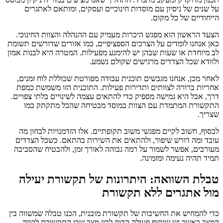
על שנים של ניסיון עם מוסדות חינוכיים ועסקים, ומותאם לאתגרים
הייחודיים של כל מקום.
הצעד הראשון הוא מפגש היכרות מעמיק עם ההנהלה והצוות החינוכי.
כאן אנחנו לומדים על הצרכים הספציפיים, כמו אזורים שדורשים תשומת
לב מיוחדת או שעות שבהן יש להימנע מפעילות. המטרה היא לבנות אמון
ולוודא שכל הצדדים מרגישים שקולם נשמע.
לאחר מכן, אנחנו מגבשים תוכנית עבודה מפורטת שכוללת לוח זמנים,
אחריות ברורה לצוותים ותדירות פעילות. התוכנית הזו משמשת כמפת
דרך, אבל היא גמישה מספיק כדי להתאים עצמה לשינויים בלתי צפויים.
התקשורת המתמדת עם הצוות במוסד מבטיחה שהכל מתקתק כמו
שצריך.
לבסוף, חשוב לקיים מפגשי משוב תקופתיים. אלו הזדמנויות לבחון מה
עובד ומה דורש שיפור, ולהתאים את השירות בהתאם. כשכל הצדדים
מעורבים, אפשר לשמור על רמה גבוהה לאורך זמן, ולהבטיח שהסביבה
תמיד תהיה נעימה ומזמינה.
טבלת השוואה: היתרונות של תקשורת יעילה
מול אתגרים ללא תקשורת
כדי להמחיש את החשיבות של תקשורת מובנית, הכנו טבלה שמשווה בין
המצב כאשר יש שיתוף פעולה הדוק לבין מצב שבו התקשורת לקויה.