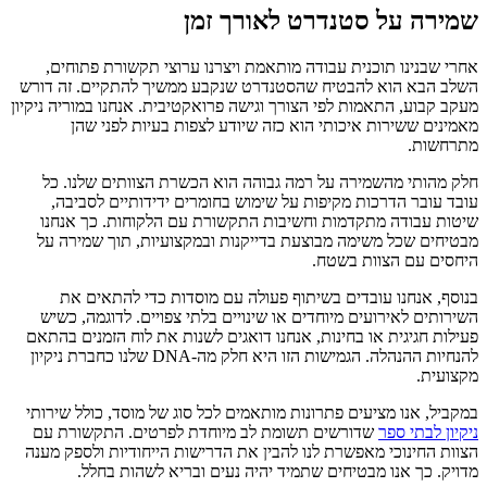
שמירה על סטנדרט לאורך זמן
אחרי שבנינו תוכנית עבודה מותאמת ויצרנו ערוצי תקשורת פתוחים,
השלב הבא הוא להבטיח שהסטנדרט שנקבע ממשיך להתקיים. זה דורש
מעקב קבוע, התאמות לפי הצורך וגישה פרואקטיבית. אנחנו במוריה ניקיון
מאמינים ששירות איכותי הוא כזה שיודע לצפות בעיות לפני שהן
מתרחשות.
חלק מהותי מהשמירה על רמה גבוהה הוא הכשרת הצוותים שלנו. כל
עובד עובר הדרכות מקיפות על שימוש בחומרים ידידותיים לסביבה,
שיטות עבודה מתקדמות וחשיבות התקשורת עם הלקוחות. כך אנחנו
מבטיחים שכל משימה מבוצעת בדייקנות ובמקצועיות, תוך שמירה על
היחסים עם הצוות בשטח.
בנוסף, אנחנו עובדים בשיתוף פעולה עם מוסדות כדי להתאים את
השירותים לאירועים מיוחדים או שינויים בלתי צפויים. לדוגמה, כשיש
פעילות חגיגית או בחינות, אנחנו דואגים לשנות את לוח הזמנים בהתאם
להנחיות ההנהלה. הגמישות הזו היא חלק מה-DNA שלנו כחברת ניקיון
מקצועית.
במקביל, אנו מציעים פתרונות מותאמים לכל סוג של מוסד, כולל שירותי
ניקיון לבתי ספר
שדורשים תשומת לב מיוחדת לפרטים. התקשורת עם
הצוות החינוכי מאפשרת לנו להבין את הדרישות הייחודיות ולספק מענה
מדויק. כך אנו מבטיחים שתמיד יהיה נעים ובריא לשהות בחלל.