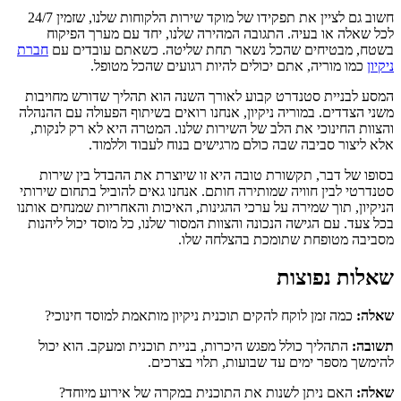
חשוב גם לציין את תפקידו של מוקד שירות הלקוחות שלנו, שזמין 24/7
לכל שאלה או בעיה. התגובה המהירה שלנו, יחד עם מערך הפיקוח
בשטח, מבטיחים שהכל נשאר תחת שליטה. כשאתם עובדים עם
חברת
ניקיון
כמו מוריה, אתם יכולים להיות רגועים שהכל מטופל.
המסע לבניית סטנדרט קבוע לאורך השנה הוא תהליך שדורש מחויבות
משני הצדדים. במוריה ניקיון, אנחנו רואים בשיתוף הפעולה עם ההנהלה
והצוות החינוכי את הלב של השירות שלנו. המטרה היא לא רק לנקות,
אלא ליצור סביבה שבה כולם מרגישים בנוח לעבוד וללמוד.
בסופו של דבר, תקשורת טובה היא זו שיוצרת את ההבדל בין שירות
סטנדרטי לבין חוויה שמותירה חותם. אנחנו גאים להוביל בתחום שירותי
הניקיון, תוך שמירה על ערכי ההגינות, האיכות והאחריות שמנחים אותנו
בכל צעד. עם הגישה הנכונה והצוות המסור שלנו, כל מוסד יכול ליהנות
מסביבה מטופחת שתומכת בהצלחה שלו.
שאלות נפוצות
שאלה:
כמה זמן לוקח להקים תוכנית ניקיון מותאמת למוסד חינוכי?
תשובה:
התהליך כולל מפגש היכרות, בניית תוכנית ומעקב. הוא יכול
להימשך מספר ימים עד שבועות, תלוי בצרכים.
שאלה:
האם ניתן לשנות את התוכנית במקרה של אירוע מיוחד?