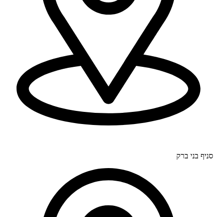
דרך בר יהודה 300, חיפה (סניף ראשי).
סניף בני ברק