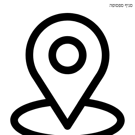
סניף ספסופה