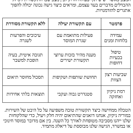
ההבדלים מדברים בעד עצמם, ומראים כיצד גישה נכונה יכולה להפוך
אתגרים להזדמנויות.
פרמטר
עם תקשורת יעילה
ללא תקשורת מסודרת
עמידה
פעילות מתואמת עם
עיכובים והפרעות
בלוחות זמנים
שגרת המוסד
לשגרה
טיפול
מענה מהיר בזכות ערוצי
תגובה איטית, בעיה
בבעיות
תקשורת ישירים
הופכת למשבר
דחופות
שביעות רצון
תחושת שותפות ושקיפות
תסכול מחוסר תיאום
הצוות
רמת ניקיון
סטנדרט גבוה ועקבי
תוצאות בלתי אחידות
ואחזקה
הטבלה ממחישה כיצד תקשורת טובה משפיעה על כל היבט של השירות.
במוריה ניקיון, אנחנו דואגים שהתיאום יהיה חלק ויעיל, כדי שהלקוחות
שלנו ייהנו מסביבה מטופחת לאורך כל השנה. בין אם מדובר במוסד חינוכי
או במשרד, הגישה שלנו מבוססת על דיאלוג מתמיד.