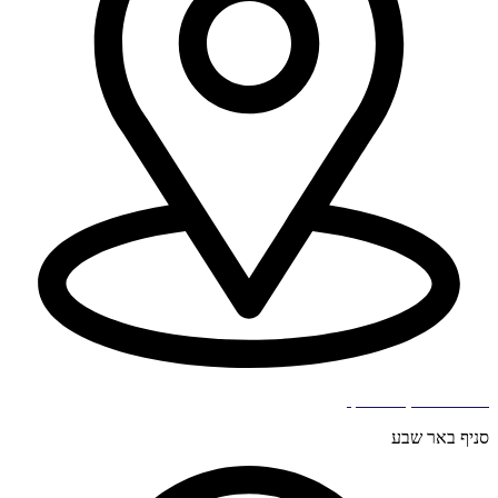
בר כוכבא 4, בני ברק.
סניף באר שבע