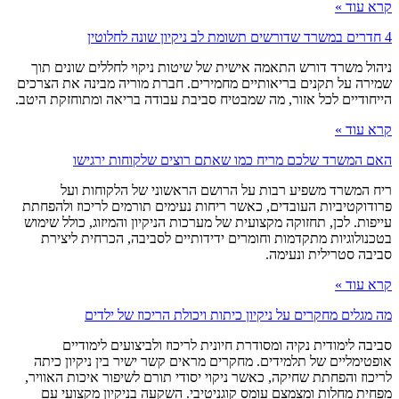
קרא עוד »
4 חדרים במשרד שדורשים תשומת לב ניקיון שונה לחלוטין
ניהול משרד דורש התאמה אישית של שיטות ניקוי לחללים שונים תוך
שמירה על תקנים בריאותיים מחמירים. חברת מוריה מבינה את הצרכים
הייחודיים לכל אזור, מה שמבטיח סביבת עבודה בריאה ומתוחזקת היטב.
קרא עוד »
האם המשרד שלכם מריח כמו שאתם רוצים שלקוחות ירגישו
ריח המשרד משפיע רבות על הרושם הראשוני של הלקוחות ועל
פרודוקטיביות העובדים, כאשר ריחות נעימים תורמים לריכוז ולהפחתת
עייפות. לכן, תחזוקה מקצועית של מערכות הניקיון והמיזוג, כולל שימוש
בטכנולוגיות מתקדמות וחומרים ידידותיים לסביבה, הכרחית ליצירת
סביבה סטרילית ונעימה.
קרא עוד »
מה מגלים מחקרים על ניקיון כיתות ויכולת הריכוז של ילדים
סביבה לימודית נקיה ומסודרת חיונית לריכוז ולביצועים לימודיים
אופטימליים של תלמידים. מחקרים מראים קשר ישיר בין ניקיון כיתה
לריכוז והפחתת שחיקה, כאשר ניקוי יסודי תורם לשיפור איכות האוויר,
מפחית מחלות ומצמצם עומס קוגניטיבי. השקעה בניקיון מקצועי עם