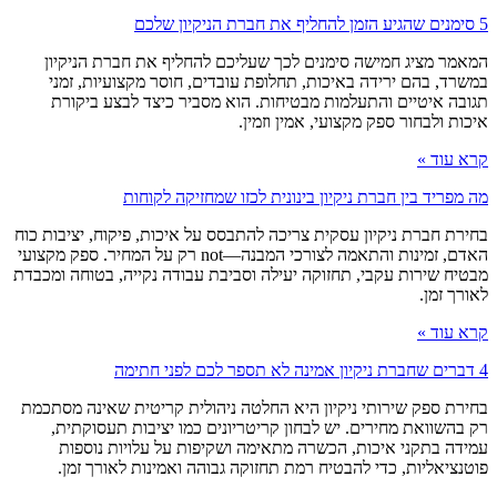
5 סימנים שהגיע הזמן להחליף את חברת הניקיון שלכם
המאמר מציג חמישה סימנים לכך שעליכם להחליף את חברת הניקיון
במשרד, בהם ירידה באיכות, תחלופת עובדים, חוסר מקצועיות, זמני
תגובה איטיים והתעלמות מבטיחות. הוא מסביר כיצד לבצע ביקורת
איכות ולבחור ספק מקצועי, אמין וזמין.
קרא עוד »
מה מפריד בין חברת ניקיון בינונית לכזו שמחזיקה לקוחות
בחירת חברת ניקיון עסקית צריכה להתבסס על איכות, פיקוח, יציבות כוח
האדם, זמינות והתאמה לצורכי המבנה—not רק על המחיר. ספק מקצועי
מבטיח שירות עקבי, תחזוקה יעילה וסביבת עבודה נקייה, בטוחה ומכבדת
לאורך זמן.
קרא עוד »
4 דברים שחברת ניקיון אמינה לא תספר לכם לפני חתימה
בחירת ספק שירותי ניקיון היא החלטה ניהולית קריטית שאינה מסתכמת
רק בהשוואת מחירים. יש לבחון קריטריונים כמו יציבות תעסוקתית,
עמידה בתקני איכות, הכשרה מתאימה ושקיפות על עלויות נוספות
פוטנציאליות, כדי להבטיח רמת תחזוקה גבוהה ואמינות לאורך זמן.