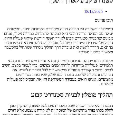
סטנדרט קבוע לאורך השנה
18/12/2025
תוכן עניינים
כשמדובר בשמירה על סביבה נקייה ומסודרת במוסדות חינוך, תקשורת
יעילה עם הנהלה וצוות חינוכי היא המפתח להצלחה. במוריה ניקיון, אנחנו
מבינים שהבניית סטנדרט קבוע לאורך השנה דורשת שיתוף פעולה הדוק,
הבנה של הצרכים הייחודיים של כל מוסד ויכולת להתאים את השירותים
בהתאם. הדרך להשיג זאת עוברת דרך תהליך מסודר שמתחיל בהקשבה
וממשיך בתכנון משותף.
מוסדות חינוכיים הם סביבות דינמיות, עם אתגרים משתנים כמו עומסי
תלמידים, פעילויות מיוחדות ולוחות זמנים צפופים. כדי לעמוד בקצב, חשוב
לבסס ערוצי תקשורת פתוחים שמאפשרים לכל הצדדים להביע את
הצרכים והציפיות שלהם. בחברה כמו שלנו, שמתמחה בשירותים
מקצועיים, אנחנו רואים בעבודה המשותפת הזו את הבסיס לכל פעילות
מוצלחת.
תהליך מומלץ לבניית סטנדרט קבוע
המטרה היא ליצור שגרה שבה כולם יודעים למה לצפות, והניקיון הופך
לחלק בלתי נפרד מהיומיום של המוסד. זה לא קורה מעצמו, אלא דורש
תכנון מדוקדק ומעקב מתמיד. התהליך שאנו מציעים במוריה ניקיון מבוסס