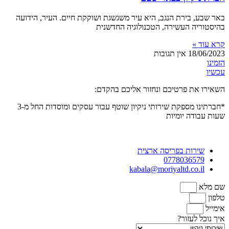
באר שבע, בירת הנגב, היא עיר משגשגת ושוקקת חיים. העיר, הידועה
בהיסטוריה העשירה, הטכנולוגיה החדשנית
קרא עוד »
18/06/2023
אין תגובות
הזמינו
עכשיו
השאירו את פרטיכם ונחזור אליכם בהקדם:
*חברתינו מספקת שירותי ניקיון שוטף עבור עסקים ומוסדות
החל מ-3
שעות
עבודה יומיות
שירות בפריסה ארצית
0778036579
kabala@moriyaltd.co.il
שם מלא
טלפון
אימייל
איך נוכל לעזור?