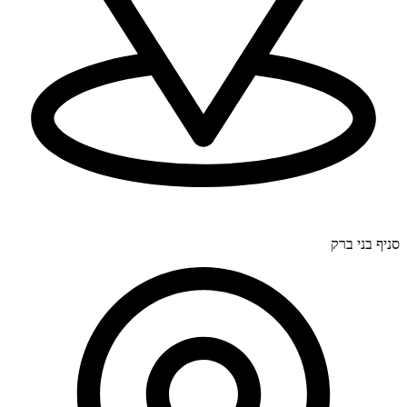
דרך בר יהודה 300, חיפה (סניף ראשי).
סניף בני ברק