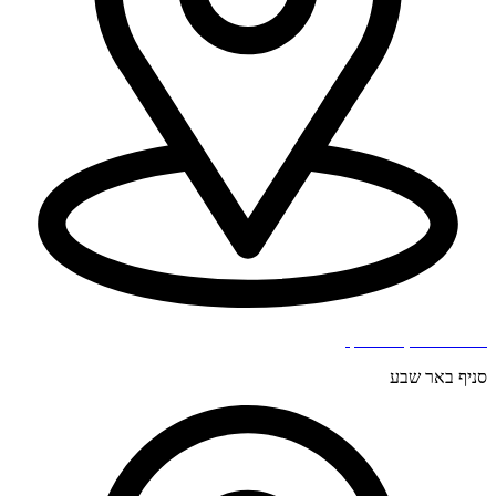
בר כוכבא 4, בני ברק.
סניף באר שבע