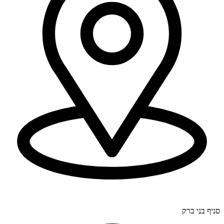
דרך בר יהודה 300, חיפה (סניף ראשי).
סניף בני ברק