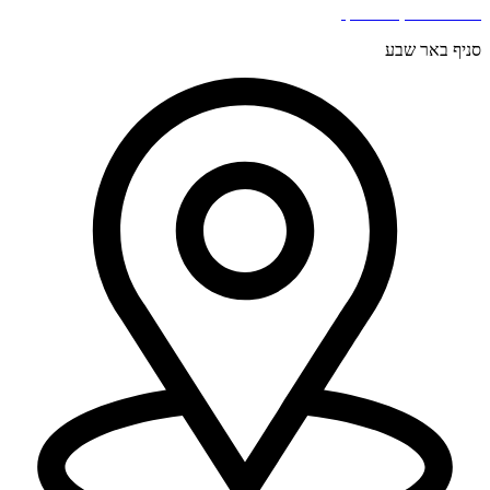
בר כוכבא 4, בני ברק.
סניף באר שבע